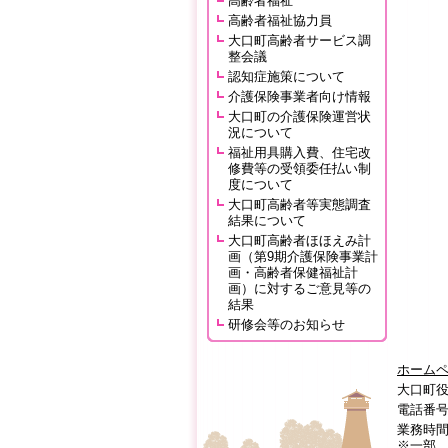
高齢者福祉
高齢者福祉協力員
大口町高齢者サービス調
整会議
認知症施策について
介護保険事業者向け情報
大口町の介護保険運営状
況について
福祉用具購入費、住宅改
修費等の受領委任払い制
度について
大口町高齢者等実態調査
結果について
大口町高齢者ほほえみ計
画（第9期介護保険事業計
画・高齢者保健福祉計
画）に対するご意見等の
結果
研修会等のお知らせ
ホーム
大口町役
電話番号:0
業務時間
※一部