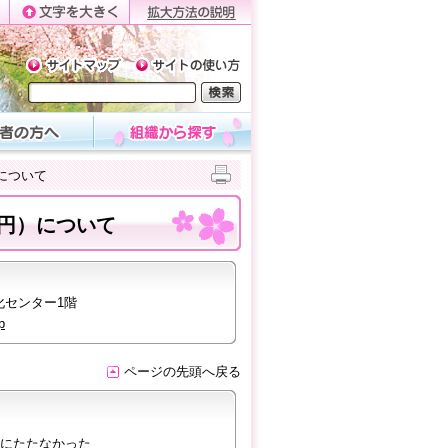
について
円）について
化センター1階
p
ページの先頭へ戻る
にたたなかった