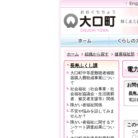
ホーム
組織から探す
健康福祉部
長寿ふくし課
電
大口町中等度難聴者補聴
器購入費助成事業につい
て
お問
社会福祉（社会事業・社
長寿
会福祉協議会・生活困窮
者、被災者支援等）関係
電話番号
障がい者福祉関係
不安や悩みを話してみま
せんか？
障がい者福祉に関するア
この
ンケート調査結果につい
こ
て