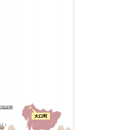
配信説明
除く）