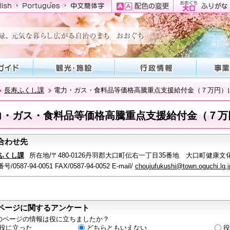
長寿ふくし課
電力・ガス・食料品等価格高騰重点支援給付金（７万円）
力・ガス・食料品等価格高騰重点支援給付金（７万
合わせ先
ふくし課
所在地/〒480-0126丹羽郡大口町伝右一丁目35番地 大口町健康文
/0587-94-0051 FAX/0587-94-0052 E-mail/
choujufukushi@town.oguchi.lg.j
ページに関するアンケート
のページの情報は役に立ちましたか？
役に立った
どちらともいえない
役