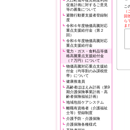
大口町成年後見制度利用
促進計画に対するご意見
こ
等の募集について
（
避難行動要支援者登録制
回
度
ら
ま
令和６年度物価高騰対応
重点支援給付金（第２
回）
令和６年度物価高騰対応
重点支援給付金
電力・ガス・食料品等価
格高騰重点支援給付金
（７万円）について
物価高騰対応重点支援給
付金（均等割のみ課税世
帯）について
健康推進員
高齢者ほほえみ計画（第9
期介護保険事業計画・高
齢者保険福祉計画）
地域包括ケアシステム
離職有資格者（介護福祉
士等）登録制度
介護予防・介護保険
介護保険各種様式