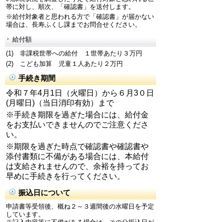
帯に対し、順次、「確認書」を送付します。
※給付対象者と思われる方で「確認書」が届かない
場合は、長寿ふくし課までお問合せください。
給付額
(1) 非課税世帯への給付
１世帯あたり３万円
(2) こども加算 児童１人
あたり２万円
手続き期間
令和７年4月1日（火曜日）から６月3０日
(月曜日)（当日消印有効）まで
※手続き期限を過ぎた場合には、給付金
をお支払いできませんのでご注意くださ
い。
※期限を過ぎた時点で確認書や確認書や
添付書類に不備がある場合には、本給付
は支給されませんので、余裕を持ってお
早めに手続きを行ってください。
振込日について
申請書等受領後、概ね２～３週間後の水曜日を予定
しています。