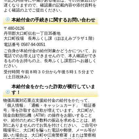
※記入内容等に不備がある場合は、その分振込日が
遅くなりますので、確認書の記載内容や添付資料を
よく確認の上でご提出ください。
本給付金の手続きに関するお問い合わせ
〒480-0126
丹羽郡大口町伝右一丁目35番地
大口町役場 長寿ふくし課（ほほえみプラザ１階）
電話番号 0587-94-0051
ご自身が本給付金の給付対象かどうかについて、お
電話でのお答えはできませんので、本人確認ができ
るものをお持ちの上、長寿ふくし課窓口へお越しく
ださい。
受付時間 午前８時３０分から午後５時１５分まで
（土日祝休み）
本給付金をかたった詐欺が横行していま
す！
物価高騰対応重点支援給付金の給付をかたって、
「個人情報」「通帳・キャッシュカード」「暗証番
号」等を詐取する詐欺が増えています。 大口町が、
現金自動預払機（ATM）の操作をお願いすること
や、給付のために手数料の振込を求めることは、絶
対にありませんのでお気を付けください。 ご自宅や
職場等に、大口町を騙った電話や郵便、メール等が
届いた場合は、大口町や江南警察署（または警察相