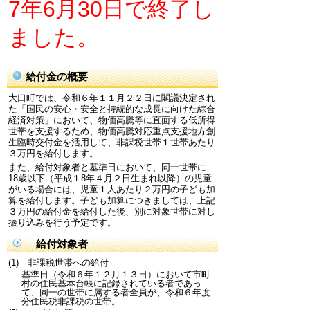
7年6月30日で終了し
ました。
給付金の概要
大口町では、令和６年１１月２２日に閣議決定され
た「国民の安心・安全と持続的な成長に向けた綜合
経済対策」において、物価高騰等に直面する低所得
世帯を支援するため、物価高騰対応重点支援地方創
生臨時交付金を活用して、非課税世帯１世帯あたり
３万円を給付します。
また、給付対象者と基準日において、同一世帯に
18歳以下（平成１8年４月２日生まれ以降）の児童
がいる場合には、児童１人あたり２万円の子ども加
算を給付します。子ども加算につきましては、上記
３万円の給付金を給付した後、別に対象世帯に対し
振り込みを行う予定です。
給付対象者
(1)
非課税世帯への給付
基準日（令和６年１２月１３日）において市町
村の住民基本台帳に記録されている者であっ
て、同一の世帯に属する者全員が、令和６年度
分住民税非課税の世帯。