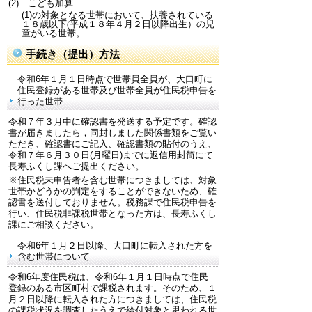
(2)
こども加算
(1)
の対象となる世帯において、扶養されている
１８歳以下
(
平成１８年４月２日以降出生）の児
童がいる世帯。
手続き（提出）方法
令和6年１月１日時点で世帯員全員が、大口町に
住民登録がある世帯及び世帯全員が住民税申告を
行った世帯
令和７年３月中に確認書を発送する予定です。確認
書が届きましたら，同封しました関係書類をご覧い
ただき、確認書にご記入、確認書類の貼付のうえ、
令和７年６月３０日(月曜日)
までに返信用封筒にて
長寿ふくし課へご提出ください。
※住民税未申告者を含む世帯につきましては、対象
世帯かどうかの判定をすることができないため、確
認書を送付しておりません。税務課で住民税申告を
行い、住民税非課税世帯となった方は、長寿ふくし
課にご相談ください。
令和6年１月２日以降、大口町に転入された方を
含む世帯について
令和6年度住民税は、令和6年１月１日時点で住民
登録のある市区町村で課税されます。そのため、１
月２日以降に転入された方につきましては、住民税
の課税状況を調査したうえで給付対象と思われる世