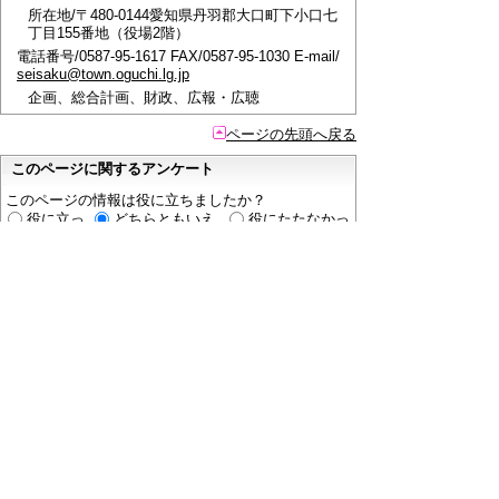
所在地/〒480-0144愛知県丹羽郡大口町下小口七
丁目155番地（役場2階）
電話番号/0587-95-1617 FAX/0587-95-1030 E-mail/
seisaku@town.oguchi.lg.jp
企画、総合計画、財政、広報・広聴
ページの先頭へ戻る
このページに関するアンケート
このページの情報は役に立ちましたか？
役に立っ
どちらともいえ
役にたたなかっ
た
ない
た
このページに関してご意見がありましたらご記入く
ださい。
（ご注意）
回答が必要なお問い合わせは，直接このページの
「お問い合わせ先」（ページ作成部署）へご連絡く
ださい。（こちらではお受けできません）。
また住所・電話番号などの個人情報は記入しないで
ください。