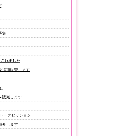
て
募集
用されました
を追加販売します
）
を販売します
 トークセッション
紹介します