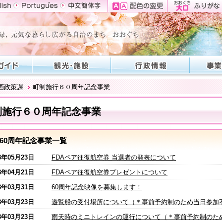
画政策課
町制施行６０周年記念事業
制施行６０周年記念事業
60周年記念事業一覧
3年05月23日
FDAペア往復航空券 当選者の発表について
3年04月21日
FDAペア往復航空券プレゼントについて
3年03月31日
60周年記念映像を募集します！
3年03月23日
遊覧船の受付場所について（＊事前予約制のため当日参加
3年03月23日
雨天時のミニトレインの運行について（＊事前予約制のた