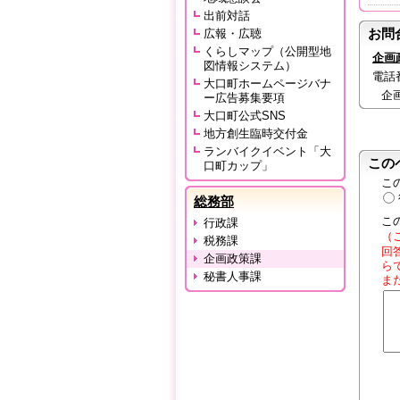
出前対話
お問
広報・広聴
くらしマップ（公開型地
企画
図情報システム）
電話番号
大口町ホームページバナ
企
ー広告募集要項
大口町公式SNS
地方創生臨時交付金
ランバイクイベント「大
この
口町カップ」
こ
総務部
こ
行政課
（
税務課
回
企画政策課
ら
秘書人事課
ま