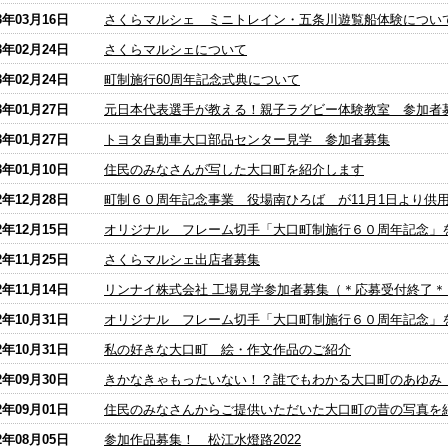
3年03月16日
さくらマルシェ ミニトレイン・五条川遊覧船体験につい
3年02月24日
さくらマルシェについて
3年02月24日
町制施行60周年記念式典について
3年01月27日
元日本代表選手が教える！親子ラグビー体験教室 参加者
3年01月27日
トヨタ自動車大口部品センター見学 参加者募集
3年01月10日
住民のみなさんが写した大口町を紹介します
2年12月28日
町制６０周年記念事業 役場南ひろば が11月1日より供
2年12月15日
オリジナル フレーム切手「大口町制施行６０周年記念」
2年11月25日
さくらマルシェ出店者募集
2年11月14日
リンナイ株式会社 工場見学参加者募集（＊応募受付終了＊
2年10月31日
オリジナル フレーム切手「大口町制施行６０周年記念」
2年10月31日
私の好きな大口町 絵・作文作品のご紹介
2年09月30日
きかなきゃもったいない！？誰でもわかる大口町のあゆみ
2年09月01日
住民のみなさんからご提供いただいた大口町の昔の写真を
2年08月05日
参加作品募集！ 松江水燈路2022