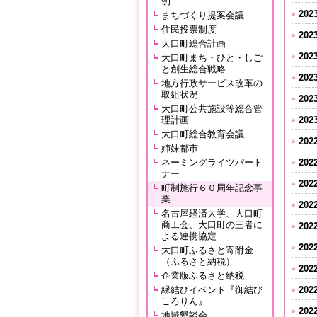
例
202
まちづくり提案会議
住民投票制度
202
大口町総合計画
202
大口町まち・ひと・しご
と創生総合戦略
202
地方行政サービス改革の
取組状況
202
大口町公共施設等総合管
理計画
202
大口町総合教育会議
202
姉妹都市
ネーミングライツパート
202
ナー
202
町制施行６０周年記念事
業
202
名古屋経済大学、大口町
商工会、大口町の三者に
202
よる連携協定
202
大口町ふるさと寄附金
（ふるさと納税）
202
企業版ふるさと納税
縁結びイベント『御結び
202
ころりん』
202
地域懇談会