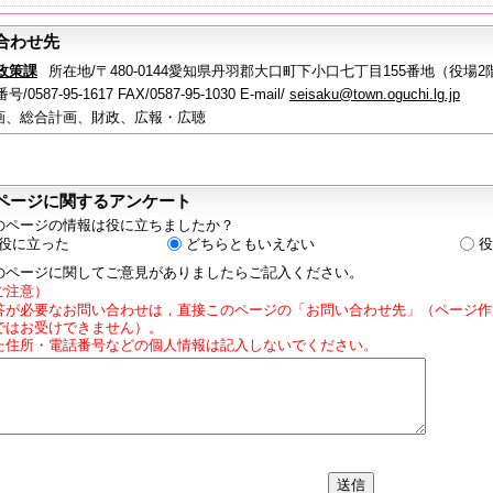
合わせ先
政策課
所在地/〒480-0144愛知県丹羽郡大口町下小口七丁目155番地（役場2
/0587-95-1617 FAX/0587-95-1030 E-mail/
seisaku@town.oguchi.lg.jp
画、総合計画、財政、広報・広聴
ページに関するアンケート
のページの情報は役に立ちましたか？
役に立った
どちらともいえない
役
のページに関してご意見がありましたらご記入ください。
ご注意）
答が必要なお問い合わせは，直接このページの「お問い合わせ先」（ページ作
ではお受けできません）。
た住所・電話番号などの個人情報は記入しないでください。