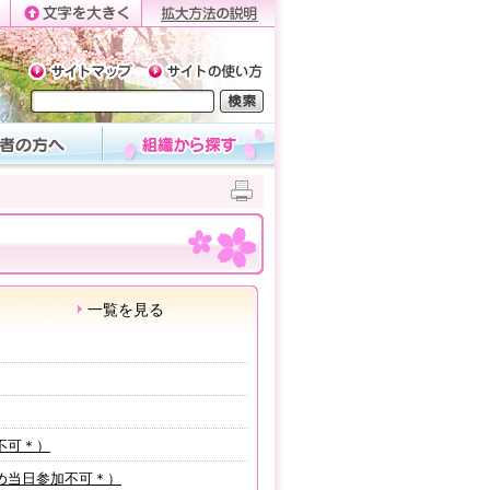
一覧を見る
不可＊）
め当日参加不可＊）