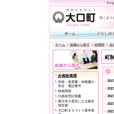
ホーム
組織から探す
総務部
企
町
企画政策課
202
学校・保育園・幼稚園の
所在・電話番号
202
財政関係
行政経営計画書
202
東日本大震災による被災
202
地支援
大口町まちづくり基本条
202