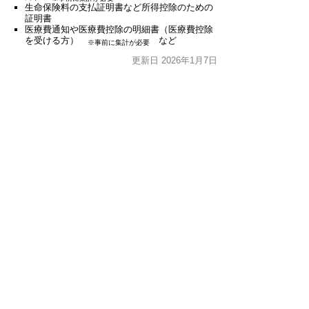
生命保険料の支払証明書など所得控除のための
証明書
医療費通知や医療費控除の明細書（医療費控除
を受ける方）
など
※事前に集計が必要
更新日 2026年1月7日
お問合わせ先
税務課
所在地/〒480-0144愛知県丹羽郡大口町下小口七
丁目155番地（役場1階）
電話番号/0587-95-1112 FAX/0587-95-1030 E-mail/
zeimu@town.oguchi.lg.jp
町民税（町県民税グループ） TEL:0587-95-
1112
固定資産税、軽自動車税（固定資産税グルー
プ） TEL:0587-95-1113
町税収納（収納グループ） TEL:0587-95-1114
ページの先頭へ戻る
このページに関するアンケート
このページの情報は役に立ちましたか？
役に立っ
どちらともいえ
役にたたなかっ
た
ない
た