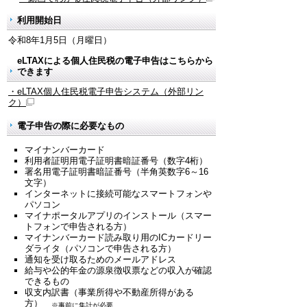
利用開始日
令和8年1月5日（月曜日）
eLTAXによる個人住民税の電子申告はこちらから
できます
・eLTAX個人住民税電子申告システム
（外部リン
ク）
電子申告の際に必要なもの
マイナンバーカード
利用者証明用電子証明書暗証番号（数字4桁）
署名用電子証明書暗証番号（半角英数字6～16
文字）
インターネットに接続可能なスマートフォンや
パソコン
マイナポータルアプリのインストール（スマー
トフォンで申告される方）
マイナンバーカード読み取り用のICカードリー
ダライタ（パソコンで申告される方）
通知を受け取るためのメールアドレス
給与や公的年金の源泉徴収票などの収入が確認
できるもの
収支内訳書（事業所得や不動産所得がある
方）
※事前に集計が必要