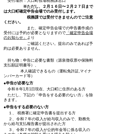
受付場所：大口町役場税務課窓口
※ただし、２月１６日〜２月２７日まで
は大口町確定申告会場でのみ受付します。
税務課では受付できませんのでご注意
ください。
また、確定申告会場での申告書作成の
受付には予約が必要となりますので
「確定申告会場
のお知らせ」
より
ご確認ください。提出のみであれば予
約は必要ありません。
持ち物：申告に必要な書類（源泉徴収票や保険料
支払額証明書等）、
本人確認できるもの（運転免許証,マイナ
ンバーカード等）
●申告が必要な方
令和８年1月1日現在、大口町に住所のある方
ただし、下記の「申告をする必要のない方」を除
きます。
●申告をする必要のない方
１、 税務署に確定申告書を提出する方
２、令和７年の収入が給与収入のみで、勤務先
から給与支払報告書が提出された方
３、令和７年の収入が公的年金等に係る収入の