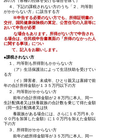
みの方（各種の控除を受ける場合を除く）
４、下記の課税されない方のうち「２、均等割
がかからない方」に該当する方
※申告する必要のない方でも、所得証明書の
交付、国民健康保険税の算定、公営住宅の入居等に
おいて申告が
必要
な
場合もあります。所得がない方で申告され
る場合は、住民税申告書裏面の「所得のなかった人
に関する
事項」につい
て、
記入をお願いします。
●課税されない方
１、均等割も所得割もかからない方
（ア）生活保護法によって生活扶助を受けてい
る方
（イ）障害者、未成年、ひとり親又は寡婦で前
年の合計所得金額が１３５万円以下の方
２、均等割がかからない方
前年の合計所得金額が２８万円に本人、同一
生計配偶者又は扶養親族の合計数を乗じて得た金額
（同一生計配偶者又は扶
養親族がある場合には、さらに１６万円８,０
００円を加算した金額）に１０万円を加えた金額以
下の方
３、所得割がかからない方
前年の総所得金額等が３５万円に本人、同一