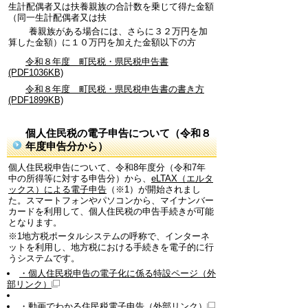
生計配偶者又は扶養親族の合計数を乗じて得た金額
（同一生計配偶者又は扶
養親族がある場合には、さらに３２万円を加
算した金額）に１０万円を加えた金額以下の方
令和８年度 町民税・県民税申告書
(PDF1036KB)
令和８年度 町民税・県民税申告書の書き方
(PDF1899KB)
個人住民税の電子申告について（令和８
年度申告分から）
個人住民税申告について、令和8年度分（令和7年
中の所得等に対する申告分）から、
eLTAX（エルタ
ックス）による電子申告
（※1）が開始されまし
た。スマートフォンやパソコンから、マイナンバー
カードを利用して、個人住民税の申告手続きが可能
となります。
※1地方税ポータルシステムの呼称で、インターネ
ットを利用し、地方税における手続きを電子的に行
うシステムです。
・個人住民税申告の電子化に係る特設ページ
（外
部リンク）
・動画でわかる住民税電子申告
（外部リンク）