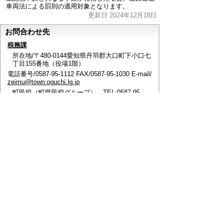
車両法による罰則の適用対象となります。
更新日 2024年12月18日
お問合わせ先
税務課
所在地/〒480-0144愛知県丹羽郡大口町下小口七
丁目155番地（役場1階）
電話番号/0587-95-1112 FAX/0587-95-1030 E-mail/
zeimu@town.oguchi.lg.jp
町民税（町県民税グループ） TEL:0587-95-
1112
固定資産税、軽自動車税（固定資産税グルー
プ） TEL:0587-95-1113
町税収納（収納グループ） TEL:0587-95-1114
ページの先頭へ戻る
このページに関するアンケート
このページの情報は役に立ちましたか？
役に立っ
どちらともいえ
役にたたなかっ
た
ない
た
このページに関してご意見がありましたらご記入く
ださい。
（ご注意）
回答が必要なお問い合わせは，直接このページの