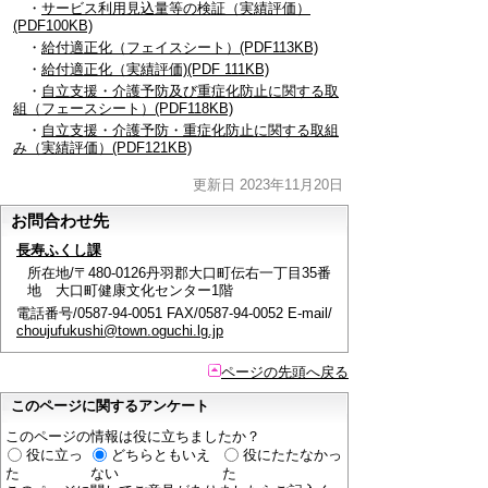
・
サービス利用見込量等の検証（実績評価）
(PDF100KB)
・
給付適正化（フェイスシート）(PDF113KB)
・
給付適正化（実績評価)(PDF 111KB)
・
自立支援・介護予防及び重症化防止に関する取
組（フェースシート）(PDF118KB)
・
自立支援・介護予防・重症化防止に関する取組
み（実績評価）(PDF121KB)
更新日 2023年11月20日
お問合わせ先
長寿ふくし課
所在地/〒480-0126丹羽郡大口町伝右一丁目35番
地 大口町健康文化センター1階
電話番号/0587-94-0051 FAX/0587-94-0052 E-mail/
choujufukushi@town.oguchi.lg.jp
ページの先頭へ戻る
このページに関するアンケート
このページの情報は役に立ちましたか？
役に立っ
どちらともいえ
役にたたなかっ
た
ない
た