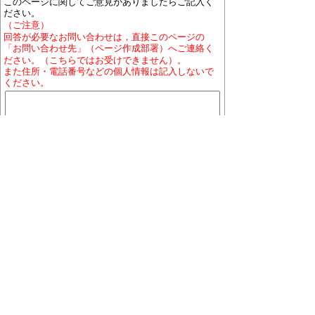
このページに関してご意見がありましたらご記入く
ださい。
（ご注意）
回答が必要なお問い合わせは，直接このページの
「お問い合わせ先」（ページ作成部署）へご連絡く
ださい。（こちらではお受けできません）。
また住所・電話番号などの個人情報は記入しないで
ください。
ホームページについて
プライバシーポリシー
免責
事項
著作権について
RSSの配信説明
大口町役場 〒480-0144 愛知県丹羽郡大口町下小口
七丁目155番地
役場地図
電話番号:0587-95-1111(代表)／ファックス:0587-95-
1030
お問い合わせ