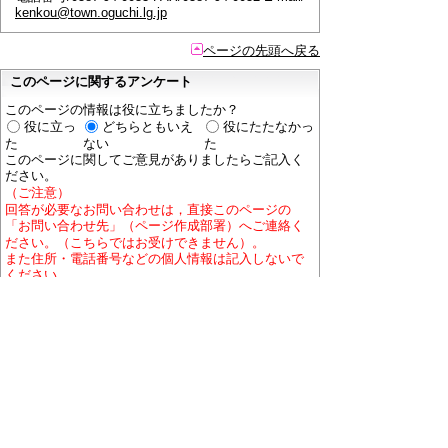
kenkou@town.oguchi.lg.jp
ページの先頭へ戻る
このページに関するアンケート
このページの情報は役に立ちましたか？
役に立っ
どちらともいえ
役にたたなかっ
た
ない
た
このページに関してご意見がありましたらご記入く
ださい。
（ご注意）
回答が必要なお問い合わせは，直接このページの
「お問い合わせ先」（ページ作成部署）へご連絡く
ださい。（こちらではお受けできません）。
また住所・電話番号などの個人情報は記入しないで
ください。