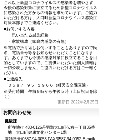
これ以上新型コロナウイルスの感染者を増やさず、
今後の感染対策に役立てるため新型コロナウイルス
に感染された方からの情報を求めています。ご協力
いただける方は、大口町新型コロナウイルス感染症
対策本部までご連絡ください。
■お伺いする内容
・思い当たる感染経路
・家族構成（家庭内感染の有無）
※電話で折り返しお伺いすることもありますので氏
名、電話番号等をお知らせいただくことになりま
す。あくまでも今後の感染対策に役立てることを目
的としていますので、ご提供いただいた個人情報は
一切公表しません。ご協力いただける方はご一報く
ださい。
■ご連絡先
０５８７−９５−１９６６（町民安全課直通）
※受付時間 午前９時から午後５時（土日祝日を除
く）
更新日 2022年2月25日
お問合わせ先
健康課
所在地/〒480-0126丹羽郡大口町伝右一丁目35番
地 大口町健康文化センター1階
電話番号/0587-94-0053 FAX/0587-94-0052 E-mail/