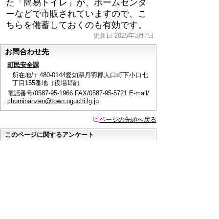
た「簡易トイレ」が、ホームセンタ
ーなどで市販されていますので、こ
ちらを備蓄しておくのも有効です。
更新日 2025年3月7日
お問合わせ先
町民安全課
所在地/〒480-0144愛知県丹羽郡大口町下小口七
丁目155番地（役場1階）
電話番号/0587-95-1966 FAX/0587-95-5721 E-mail/
chominanzen@town.oguchi.lg.jp
ページの先頭へ戻る
このページに関するアンケート
このページの情報は役に立ちましたか？
役に立っ
どちらともいえ
役にたたなかっ
た
ない
た
このページに関してご意見がありましたらご記入く
ださい。
（ご注意）
回答が必要なお問い合わせは，直接このページの
「お問い合わせ先」（ページ作成部署）へご連絡く
ださい。（こちらではお受けできません）。