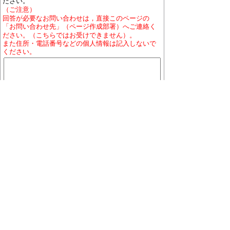
ださい。
（ご注意）
回答が必要なお問い合わせは，直接このページの
「お問い合わせ先」（ページ作成部署）へご連絡く
ださい。（こちらではお受けできません）。
また住所・電話番号などの個人情報は記入しないで
ください。
ホームページについて
プライバシーポリシー
免責
事項
著作権について
RSSの配信説明
大口町役場 〒480-0144 愛知県丹羽郡大口町下小口
七丁目155番地
役場地図
電話番号:0587-95-1111(代表)／ファックス:0587-95-
1030
お問い合わせ
業務時間:午前9時から午後4時まで（土曜・日曜日、祝