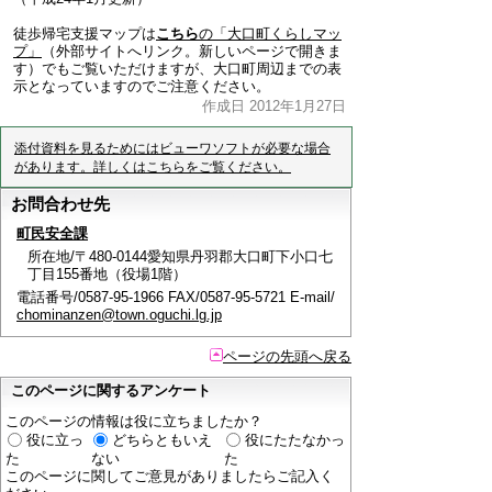
徒歩帰宅支援マップは
こちら
の「大口町くらしマッ
プ」
（外部サイトへリンク。新しいページで開きま
す）でもご覧いただけますが、大口町周辺までの表
示となっていますのでご注意ください。
作成日 2012年1月27日
添付資料を見るためにはビューワソフトが必要な場合
があります。詳しくはこちらをご覧ください。
お問合わせ先
町民安全課
所在地/〒480-0144愛知県丹羽郡大口町下小口七
丁目155番地（役場1階）
電話番号/0587-95-1966 FAX/0587-95-5721 E-mail/
chominanzen@town.oguchi.lg.jp
ページの先頭へ戻る
このページに関するアンケート
このページの情報は役に立ちましたか？
役に立っ
どちらともいえ
役にたたなかっ
た
ない
た
このページに関してご意見がありましたらご記入く