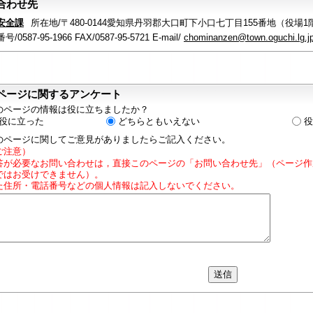
合わせ先
安全課
所在地/〒480-0144愛知県丹羽郡大口町下小口七丁目155番地（役場1
/0587-95-1966 FAX/0587-95-5721 E-mail/
chominanzen@town.oguchi.lg.j
ページに関するアンケート
のページの情報は役に立ちましたか？
役に立った
どちらともいえない
役
のページに関してご意見がありましたらご記入ください。
ご注意）
答が必要なお問い合わせは，直接このページの「お問い合わせ先」（ページ作
ではお受けできません）。
た住所・電話番号などの個人情報は記入しないでください。