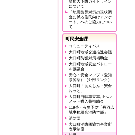
染拡大予防ガイドライン
について
「地震防災対策の現状調
査に係る住民向けアンケ
ート」へのご協力につい
て
町民安全課
コミュニティバス
大口町地域交通推進会議
大口町防犯対策補助金
大口町地域安全パトロー
ル協議会
安心・安全マップ（愛知
県警察）（外部リンク）
大口町「あんしん・安全
ねっと」
大口町自転車乗車用ヘル
メット購入費補助金
119番・火災予防「丹羽広
域事務組合消防本部」
消防団
大口町消防団協力事業所
表示制度