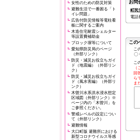
お問
女性のための防災対策
避難生活で一番困る「ト
町民
イレ問題」
電話番号
広告付防災情報等電柱看
板に関するご案内
木造住宅耐震シェルター
等設置費補助金
この
ブロック塀等について
愛知県防災局のページ
こ
（外部リンク）
防災・減災お役立ちガイ
こ
ド（地震編）（外部リン
（
ク）
回
防災・減災お役立ちガイ
ら
ド（風水害編）（外部リ
ま
ンク）
木曽川水系洪水浸水想定
区域図（外部リンク）※
ページ内の「木曽川」を
ご参照ください。
警戒レベルの設定につい
て（外部リンク）
避難情報
大口町版 避難所における
新型コロナウイルス等感