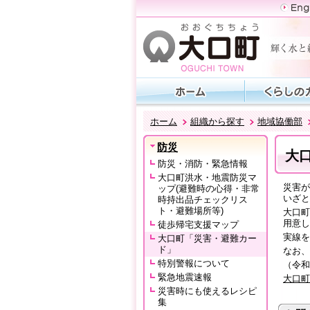
ホーム
組織から探す
地域協働部
防災
大
防災・消防・緊急情報
大口町洪水・地震防災マ
災害が
ップ(避難時の心得・非常
いざと
時持出品チェックリス
ト・避難場所等)
大口町
用意し
徒歩帰宅支援マップ
実線を
大口町「災害・避難カー
ド」
なお、
特別警報について
（令和
緊急地震速報
大口町
災害時にも使えるレシピ
集