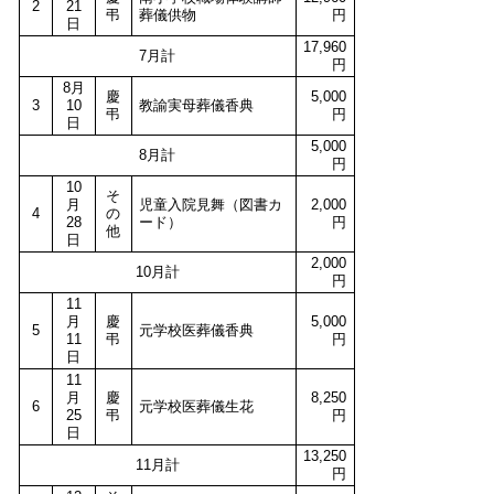
2
21
弔
葬儀供物
円
日
17,960
7月計
円
8月
慶
5,000
3
10
教諭実母葬儀香典
弔
円
日
5,000
8月計
円
10
そ
月
児童入院見舞（図書カ
2,000
4
の
28
ード）
円
他
日
2,000
10月計
円
11
月
慶
5,000
5
元学校医葬儀香典
11
弔
円
日
11
月
慶
8,250
6
元学校医葬儀生花
25
弔
円
日
13,250
11月計
円