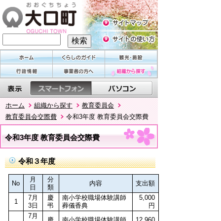
ホーム
組織から探す
教育委員会
教育委員会交際費
令和3年度 教育委員会交際費
令和3年度 教育委員会交際費
令和３年度
月
分
No
内容
支出額
日
類
7月
慶
南小学校職場体験講師
5,000
1
3日
弔
葬儀香典
円
7月
慶
南小学校職場体験講師
12,960