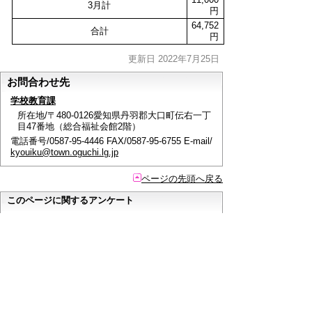
3月計
円
64,752
合計
円
更新日 2022年7月25日
お問合わせ先
学校教育課
所在地/〒480-0126愛知県丹羽郡大口町伝右一丁
目47番地（総合福祉会館2階）
電話番号/0587-95-4446 FAX/0587-95-6755 E-mail/
kyouiku@town.oguchi.lg.jp
ページの先頭へ戻る
このページに関するアンケート
このページの情報は役に立ちましたか？
役に立っ
どちらともいえ
役にたたなかっ
た
ない
た
このページに関してご意見がありましたらご記入く
ださい。
（ご注意）
回答が必要なお問い合わせは，直接このページの
「お問い合わせ先」（ページ作成部署）へご連絡く
ださい。（こちらではお受けできません）。