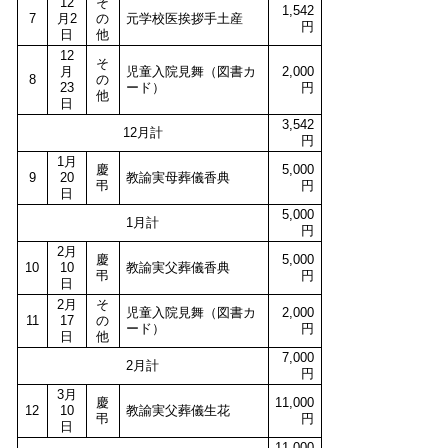
12
そ
1,542
7
月2
の
元学校医挨拶手土産
円
日
他
12
そ
月
児童入院見舞（図書カ
2,000
8
の
23
ード）
円
他
日
3,542
12月計
円
1月
慶
5,000
9
20
教諭実母葬儀香典
弔
円
日
5,000
1月計
円
2月
慶
5,000
10
10
教諭実父葬儀香典
弔
円
日
2月
そ
児童入院見舞（図書カ
2,000
11
17
の
ード）
円
日
他
7,000
2月計
円
3月
慶
11,000
12
10
教諭実父葬儀生花
弔
円
日
11,000