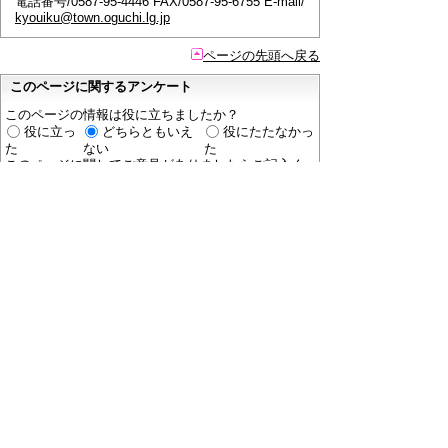
電話番号/0587-95-4446 FAX/0587-95-6755 E-mail/
kyouiku@town.oguchi.lg.jp
ページの先頭へ戻る
このページに関するアンケート
このページの情報は役に立ちましたか？
役に立っ
どちらともいえ
役にたたなかっ
た
ない
た
このページに関してご意見がありましたらご記入く
ださい。
（ご注意）
回答が必要なお問い合わせは，直接このページの
「お問い合わせ先」（ページ作成部署）へご連絡く
ださい。（こちらではお受けできません）。
また住所・電話番号などの個人情報は記入しないで
ください。