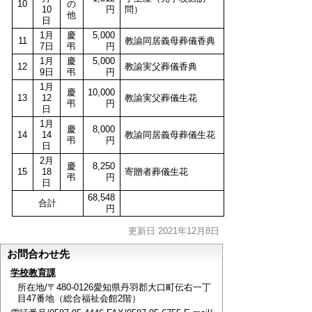
10
の
10
円
問）
他
日
1月
慶
5,000
11
教諭同居義母葬儀香典
7日
弔
円
1月
慶
5,000
12
教諭実父葬儀香典
9日
弔
円
1月
慶
10,000
13
12
教諭実父葬儀生花
弔
円
日
1月
慶
8,000
14
14
教諭同居義母葬儀生花
弔
円
日
2月
慶
8,250
15
18
寄贈者葬儀生花
弔
円
日
68,548
合計
円
更新日 2021年12月8日
お問合わせ先
学校教育課
所在地/〒480-0126愛知県丹羽郡大口町伝右一丁
目47番地（総合福祉会館2階）