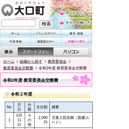
ホーム
組織から探す
教育委員会
教育委員会交際費
令和2年度 教育委員会交際費
令和2年度 教育委員会交際費
令和２年度
月
分
No
支出額
摘要
日
類
6月
そ
2,000
児童入院見舞（図書カ
1
11
の
円
ード）
日
他