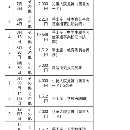
そ
7月
2,000
児童入院見舞（図書カ
2
の
6日
円
ード）
他
そ
8月
2,214
手土産（社本育英事業
3
の
4日
円
基金概要説明訪問）
他
8月
そ
手土産（中学生親善大
10,548
4
13
の
使派遣事業松江市訪
円
日
他
問）
8月
そ
1,512
手土産（教育委員会用
5
20
の
円
務）
日
他
9月
そ
5,000
6
30
の
教諭病気入院見舞
円
日
他
9月
そ
4,000
生徒入院見舞（図書カ
7
30
の
円
ード）2名分
日
他
12
そ
1,512
8
月2
の
手土産（学校医訪問）
円
日
他
12
そ
2,000
児童入院見舞（図書カ
9
月7
の
円
ード）
日
他
12
そ
月
1,512
手土産（元学校医訪