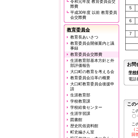
令和元年度 教育委員会交
際費
5
平成30年度 以前 教育委員
会交際費
6
教育委員会
7
教育長あいさつ
教育委員会開催案内と議
事録
教育委員会交際費
生涯教育部基本方針と外
お問
部評価報告
大口町の教育を考える会
学校
教育委員会沿革の概要
電話番号
大口町教育委員会後援申
請
生涯教育部
学校教育課
この
学校給食センター
こ
生涯学習課
図書館
こ
歴史民俗資料館
（
町史編さん室
回