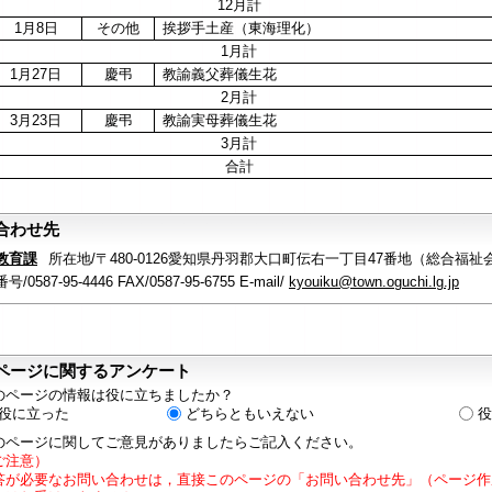
12月計
1月8日
その他
挨拶手土産（東海理化）
1月計
1月27日
慶弔
教諭義父葬儀生花
2月計
3月23日
慶弔
教諭実母葬儀生花
3月計
合計
合わせ先
教育課
所在地/〒480-0126愛知県丹羽郡大口町伝右一丁目47番地（総合福祉
/0587-95-4446 FAX/0587-95-6755 E-mail/
kyouiku@town.oguchi.lg.jp
ページに関するアンケート
のページの情報は役に立ちましたか？
役に立った
どちらともいえない
役
のページに関してご意見がありましたらご記入ください。
ご注意）
答が必要なお問い合わせは，直接このページの「お問い合わせ先」（ページ作