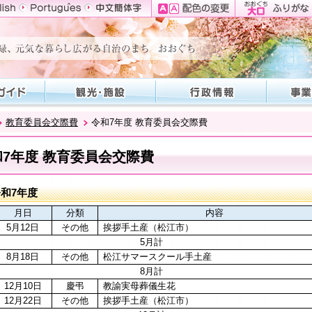
教育委員会交際費
令和7年度 教育委員会交際費
和7年度 教育委員会交際費
和7年度
月日
分類
内容
5月12日
その他
挨拶手土産（松江市）
5月計
8月18日
その他
松江サマースクール手土産
8月計
12月10日
慶弔
教諭実母葬儀生花
12月22日
その他
挨拶手土産（松江市）