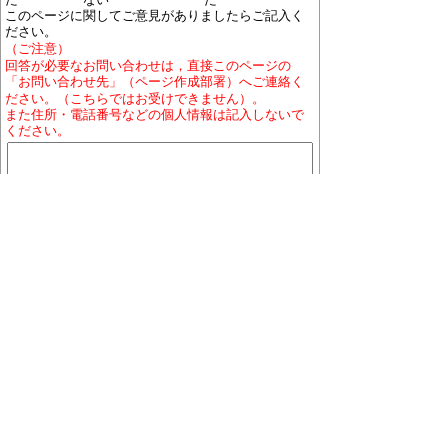
このページに関してご意見がありましたらご記入く
ださい。
（ご注意）
回答が必要なお問い合わせは，直接このページの
「お問い合わせ先」（ページ作成部署）へご連絡く
ださい。（こちらではお受けできません）。
また住所・電話番号などの個人情報は記入しないで
ください。
ホームページについて
プライバシーポリシー
免責
事項
著作権について
RSSの配信説明
大口町役場 〒480-0144 愛知県丹羽郡大口町下小口
七丁目155番地
役場地図
電話番号:0587-95-1111(代表)／ファックス:0587-95-