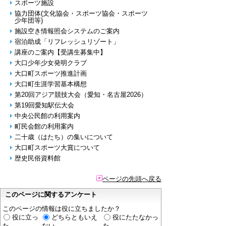
スポーツ施設
協力団体(文化協会・スポーツ協会・スポーツ
少年団等)
施設空き情報照会システムのご案内
宿泊助成「リフレッシュリゾート」
講座のご案内【受講生募集中】
大口少年少女発明クラブ
大口町スポーツ推進計画
大口町生涯学習基本構想
第20回アジア競技大会（愛知・名古屋2026）
第19回愛知駅伝大会
中央公民館の利用案内
町民会館の利用案内
二十歳（はたち）の集いについて
大口町スポーツ大賞について
歴史民俗資料館
ページの先頭へ戻る
このページに関するアンケート
このページの情報は役に立ちましたか？
役に立っ
どちらともいえ
役にたたなかっ
た
ない
た