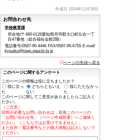
作成日 2014年11月18日
お問合わせ先
学校教育課
所在地/〒480-0126愛知県丹羽郡大口町伝右一丁
目47番地（総合福祉会館2階）
電話番号/0587-95-4446 FAX/0587-95-6755 E-mail/
kyouiku@town.oguchi.lg.jp
ページの先頭へ戻る
このページに関するアンケート
このページの情報は役に立ちましたか？
役に立っ
どちらともいえ
役にたたなかっ
た
ない
た
このページに関してご意見がありましたらご記入く
ださい。
（ご注意）
回答が必要なお問い合わせは，直接このページの
「お問い合わせ先」（ページ作成部署）へご連絡く
ださい。（こちらではお受けできません）。
また住所・電話番号などの個人情報は記入しないで
ください。