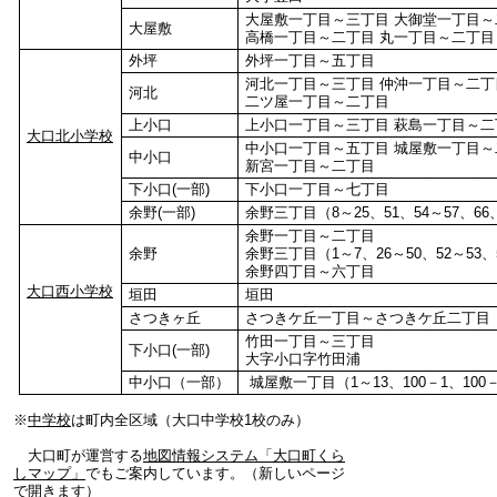
大屋敷一丁目～三丁目 大御堂一丁目～
大屋敷
高橋一丁目～二丁目 丸一丁目～二丁目
外坪
外坪一丁目～五丁目
河北一丁目～三丁目 仲沖一丁目～二丁
河北
二ツ屋一丁目～二丁目
上小口
上小口一丁目～三丁目 萩島一丁目～二
大口北小学校
中小口一丁目～五丁目 城屋敷一丁目～
中小口
新宮一丁目～二丁目
下小口(一部)
下小口一丁目～七丁目
余野(一部)
余野三丁目（8～25、51、54～57、66、
余野一丁目～二丁目
余野
余野三丁目（1～7、26～50、52～53、5
余野四丁目～六丁目
大口西小学校
垣田
垣田
さつきヶ丘
さつきケ丘一丁目～さつきケ丘二丁目
竹田一丁目～三丁目
下小口(一部)
大字小口字竹田浦
中小口（一部）
城屋敷一丁目（1～13、100－1、100
※
中学校
は町内全区域（大口中学校1校のみ）
大口町が運営する
地図情報システム「大口町くら
しマップ」
でもご案内しています。（新しいページ
で開きます）