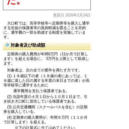
た。
更新日 2026年2月24日
大口町では、高等学校等へ定期券等を購入し通学
する生徒の保護者等の負担軽減を図ることを目的
に、通学費の一部を助成する制度を実施していま
す。
対象者及び助成額
定期券の購入費用が年間6万円（11か月で計算し
ます）を超える場合に、 3万円を上限として助成し
ます。
対象者は、次の全ての要件を満たす方です。
(1) １８歳以下の者（１８歳の者にあっては、１
８歳に達した日の属する年度の末日までの者）が高
等学校等に通学するために
通学費用を支払う保護者である。
(2) 当該年度の４月１日から１０月１日まで、引
き続き大口町に居住している保護者である。
(3) 公共交通機関（スクールバスを含む）の定期
券を購入している。
(4) 定期券の購入費用が、年間６万円（１１か月
で計算します）を超える。
※下の計算式に当てはめてください。