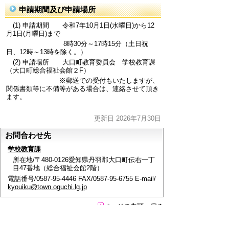
申請期間及び申請場所
(1) 申請期間 令和7年10月1日(水曜日)から12
月1日(月曜日)まで
8時30分～17時15分（土日祝
日、12時～13時を除く。）
(2) 申請場所 大口町教育委員会 学校教育課
（大口町総合福祉会館２F）
※郵送での受付もいたしますが、
関係書類等に不備等がある場合は、連絡させて頂き
ます。
更新日 2026年7月30日
お問合わせ先
学校教育課
所在地/〒480-0126愛知県丹羽郡大口町伝右一丁
目47番地（総合福祉会館2階）
電話番号/0587-95-4446 FAX/0587-95-6755 E-mail/
kyouiku@town.oguchi.lg.jp
ページの先頭へ戻る
このページに関するアンケート