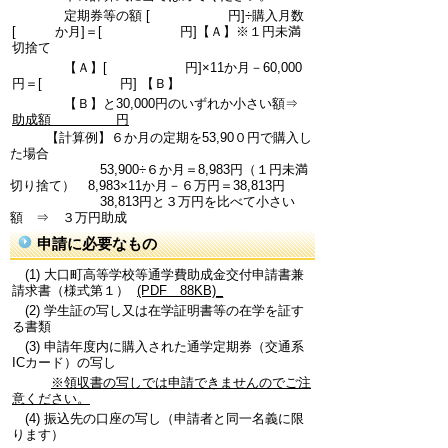
定期券等の額 [ 円]÷購入月数
[ か月]＝[ 円]【Ａ】※１円未満
切捨て
【Ａ】[ 円]×11か月－60,000
円＝[ 円] 【Ｂ】
【Ｂ】と30,000円のいずれか小さい額⇒
助成額 円
【計算例】６か月の定期を53,90０円で購入し
た場合
53,900÷６か月＝8,983円（１円未満
切り捨て） 8,983×11か月－６万円＝38,813円
38,813円と３万円を比べて小さい
額 ⇒ ３万円助成
申請に必要なもの
(1) 大口町高等学校等通学費助成金交付申請書兼
請求書（様式第１）
(PDF 88KB)_
(2) 学生証の写し又は在学証明書等の在学を証す
る書類
(3) 申請年度内に購入された通学定期券（交通系
ICカード）の写し
※領収書の写しでは申請できませんのでご注
意ください。
(4) 振込先の口座の写し（申請者と同一名義に限
ります）