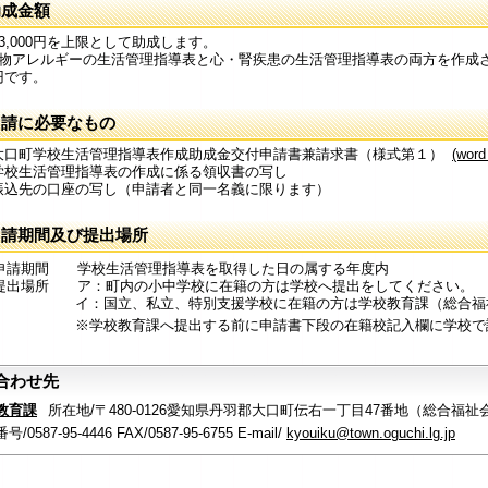
助成金額
,000円を上限として助成します。
アレルギーの生活管理指導表と心・腎疾患の生活管理指導表の両方を作成
0円です。
申請に必要なもの
 大口町学校生活管理指導表作成助成金交付申請書兼請求書（様式第１）
(word
 学校生活管理指導表の作成に係る領収書の写し
 振込先の口座の写し（申請者と同一名義に限ります）
申請期間及び提出場所
 申請期間 学校生活管理指導表を取得した日の属する年度内
 提出場所 ア：町内の小中学校に在籍の方は学校へ提出をしてください。
国立、私立、特別支援学校に在籍の方は学校教育課（総合福祉会
校教育課へ提出する前に申請書下段の在籍校記入欄に学校で証明
合わせ先
教育課
所在地/〒480-0126愛知県丹羽郡大口町伝右一丁目47番地（総合福祉
/0587-95-4446 FAX/0587-95-6755 E-mail/
kyouiku@town.oguchi.lg.jp