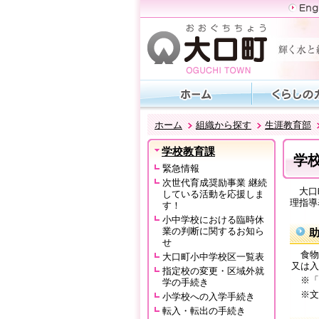
ホーム
組織から探す
生涯教育部
学校教育課
学
緊急情報
次世代育成奨励事業 継続
大口町
している活動を応援しま
理指導
す！
小中学校における臨時休
業の判断に関するお知ら
せ
食物
大口町小中学校区一覧表
又は入
指定校の変更・区域外就
※「
学の手続き
※文
小学校への入学手続き
転入・転出の手続き