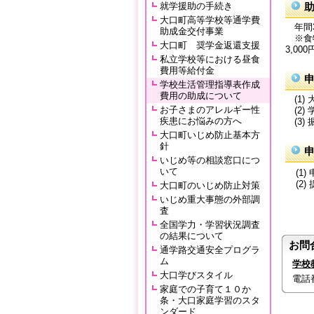
就学援助の手続き
大口町高等学校等通学費
年間3
助成金交付事業
※食物
大口町 奨学金返還支援
3,00
私立学校等における昼食
費用等給付金
学校生活管理指導表作成
費用の助成について
(1)
お子さまのアレルギー性
(2)
疾患にお悩みの方へ
(3)
大口町いじめ防止基本方
針
いじめ等の相談窓口につ
いて
(1)
(2)
大口町のいじめ防止対策
イ：
いじめ重大事態の外部調
※学
査
全国学力・学習状況調査
の結果について
お問
通学路交通安全プログラ
ム
学校
大口学びスタイル
電話番号
家庭での子育て１０か
条・大口家庭学習のスタ
ンダード