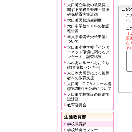
大口町立学校の教職員に
この
関する業務量管理・健康
確保措置実施計画
こ
大口町民聴講生制度
大口中学校１０年の検証
こ
報告書
（
新入学準備金受給申請に
回
ついて
ら
大口町小中学校「インタ
ま
ーネット環境に関わるア
ンケート」調査結果
ふれあいルームおおぐち
(教育支援センター)
東日本大震災による被災
者への教育支援
大口町 GIGAスクール構
想第2期計画公表について
大口町学校施設の個別施
設計画
教育委員会
生涯教育部
学校教育課
学校給食センター