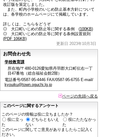
改訂版を策定しました。
また、町内小学校のいじめ防止基本方針について
は、各学校のホームページにて掲載しています。
詳しくは、こちらをどうぞ
◎ 大口町いじめの防止等に関する条例 (
100KB
)
◎ 大口町いじめの防止等に関する条例設置規則
(PDF 106KB)
更新日 2023年10月3日
お問合わせ先
学校教育課
所在地/〒480-0126愛知県丹羽郡大口町伝右一丁
目47番地（総合福祉会館2階）
電話番号/0587-95-4446 FAX/0587-95-6755 E-mail/
kyouiku@town.oguchi.lg.jp
ページの先頭へ戻る
このページに関するアンケート
このページの情報は役に立ちましたか？
役に立っ
どちらともいえ
役にたたなかっ
た
ない
た
このページに関してご意見がありましたらご記入く
ださい。