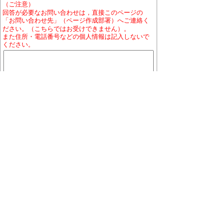
（ご注意）
回答が必要なお問い合わせは，直接このページの
「お問い合わせ先」（ページ作成部署）へご連絡く
ださい。（こちらではお受けできません）。
また住所・電話番号などの個人情報は記入しないで
ください。
ホームページについて
プライバシーポリシー
免責
事項
著作権について
RSSの配信説明
大口町役場 〒480-0144 愛知県丹羽郡大口町下小口
七丁目155番地
役場地図
電話番号:0587-95-1111(代表)／ファックス:0587-95-
1030
お問い合わせ
業務時間:午前9時から午後4時まで（土曜・日曜日、祝