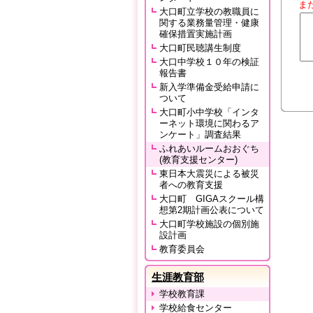
ま
大口町立学校の教職員に
関する業務量管理・健康
確保措置実施計画
大口町民聴講生制度
大口中学校１０年の検証
報告書
新入学準備金受給申請に
ついて
大口町小中学校「インタ
ーネット環境に関わるア
ンケート」調査結果
ふれあいルームおおぐち
(教育支援センター)
東日本大震災による被災
者への教育支援
大口町 GIGAスクール構
想第2期計画公表について
大口町学校施設の個別施
設計画
教育委員会
生涯教育部
学校教育課
学校給食センター