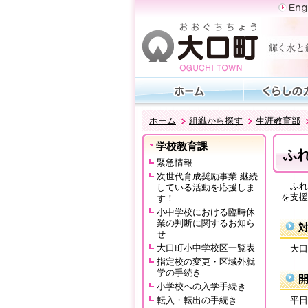
ホーム
組織から探す
生涯教育部
学校教育課
ふ
緊急情報
次世代育成奨励事業 継続
ふれ
している活動を応援しま
を支援
す！
小中学校における臨時休
業の判断に関するお知ら
せ
大口町小中学校区一覧表
大口
指定校の変更・区域外就
学の手続き
小学校への入学手続き
転入・転出の手続き
平日