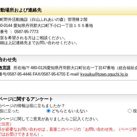
活動場所および連絡先
町野外活動施設（白山ふれあいの森）管理棟２階
80-0144 愛知県丹羽郡大口町下小口一丁目１５５番地
 ： 0587-95-7773
室を希望される方はご相談ください。
細は上記連絡先までお問い合わせください。
合わせ先
教育課
所在地/〒480-0126愛知県丹羽郡大口町伝右一丁目47番地（総合福祉
/0587-95-4446 FAX/0587-95-6755 E-mail/
kyouiku@town.oguchi.lg.jp
ページに関するアンケート
のページの情報は役に立ちましたか？
役に立った
どちらともいえない
役
のページに関してご意見がありましたらご記入ください。
ご注意）
答が必要なお問い合わせは，直接このページの「お問い合わせ先」（ページ作
ではお受けできません）。