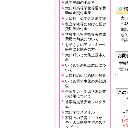
就学援助の手続き
大口町高等学校等通学費
助成金交付事業
大口
大口町 奨学金返還支援
〒4
私立学校等における昼食
費用等給付金
電話番号
学校生活管理指導表作成
※入
費用の助成について
※詳
お子さまのアレルギー性
疾患にお悩みの方へ
大口町いじめ防止基本方
お問
針
学校
いじめ等の相談窓口につ
電話番号
いて
大口町のいじめ防止対策
いじめ重大事態の外部調
査
全国学力・学習状況調査
この
の結果について
こ
通学路交通安全プログラ
ム
こ
大口学びスタイル
（
家庭での子育て１０か
回
条・大口家庭学習のスタ
ら
ンダード