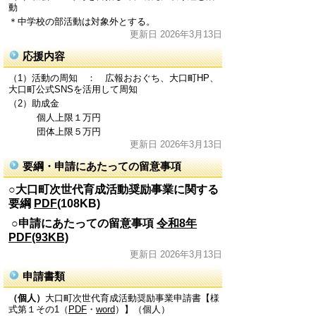
動
＊中学校の部活動は対象外とする。
更新日 2026年3月13日
応援内容
（1）活動の周知 ： 広報おおぐち、大口町HP、
大口町公式SNSを活用して周知
（2）助成金
個人上限１万円
団体上限５万円
更新日 2026年3月13日
要綱・申請にあたっての留意事項
○大口町次世代育成活動奨励事業に関する
要綱
PDF
(108KB)
○申請にあたっての留意事項
令和8年
PDF(93KB)
更新日 2026年3月13日
申請書類
（個人）
大口町次世代育成活動奨励事業申請書【様
式第１その1（
PDF
・
word
）】（個人）