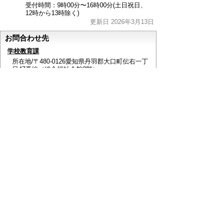
受付時間：9時00分〜16時00分(土日祝日、
12時から13時除く)
更新日 2026年3月13日
お問合わせ先
学校教育課
所在地/〒480-0126愛知県丹羽郡大口町伝右一丁
目47番地（総合福祉会館2階）
電話番号/0587-95-4446 FAX/0587-95-6755 E-mail/
kyouiku@town.oguchi.lg.jp
ページの先頭へ戻る
このページに関するアンケート
このページの情報は役に立ちましたか？
役に立っ
どちらともいえ
役にたたなかっ
た
ない
た
このページに関してご意見がありましたらご記入く
ださい。
（ご注意）
回答が必要なお問い合わせは，直接このページの
「お問い合わせ先」（ページ作成部署）へご連絡く
ださい。（こちらではお受けできません）。
また住所・電話番号などの個人情報は記入しないで
ください。