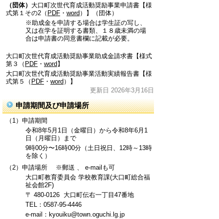
（団体）
大口町次世代育成活動奨励事業申請書【様
式第１その2（
PDF
・
word
）】（団体）
※助成金を申請する場合は学生証の写し、
又は在学を証明する書類、１８歳未満の場
合は申請書の同意書欄に記載が必要。
大口町次世代育成活動奨励事業助成金請求書【様式
第３（
PDF
・
word
】
大口町次世代育成活動奨励事業活動実績報告書【様
式第５（
PDF
・
word
）】
更新日 2026年3月16日
申請期間及び申請場所
（1）申請期間
令和8年5月1日（金曜日）から令和8年6月1
日（月曜日）まで
9時00分〜16時00分（土日祝日、12時～13時
を除く）
（2）申請場所 ※郵送 、 e-mailも可
大口町教育委員会 学校教育課(大口町総合福
祉会館2F)
〒 480-0126 大口町伝右一丁目47番地
TEL：0587-95-4446
e-mail：kyouiku@town.oguchi.lg.jp