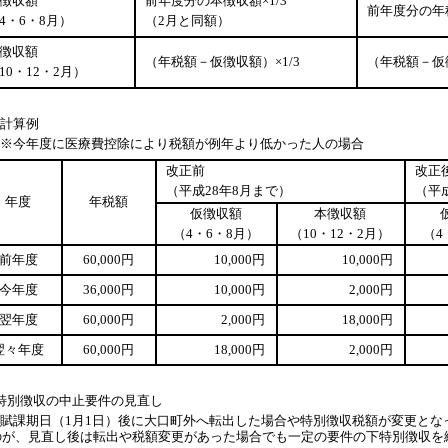
徴収額
前年度分の本徴収額×1/3
前年度分の年税額
4・6・8月）
（2月と同額）
徴収額
（年税額－仮徴収額）×1/3
（年税額－仮徴
10・12・2月）
算例
年度に医療費控除により税額が例年より低かった人の場合
改正前
改正
（平成28年8月まで）
（平
年度
年税額
仮徴収額
本徴収額
（4・6・8月）
（10・12・2月）
（4
前年度
60,000
円
10,000
円
10,000
円
今年度
36,000
円
10,000
円
2,000
円
翌年度
60,000
円
2,000
円
18,000
円
翌々年度
60,000
円
18,000
円
2,000
円
特別徴収の中止要件の見直し
期日（1月1日）後に大口町外へ転出した場合や特別徴収税額が変更となっ
のが、見直し後は転出や税額変更があった場合でも一定の要件の下特別徴収を