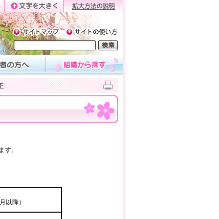
正
ます。
0月以降）