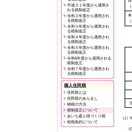
仮
平成３１年度から適用さ
（
れる税制改正
本
令和２年度から適用され
る税制改正
（
令和３年度から適用され
る税制改正
計
令和４年度から適用され
る税制改正
※今
令和５年度から適用され
る税制改正
令和6年度から適用される
税制改正
令和７年度から適用され
る税制改正
個人住民税
住民税とは
住民税のあらまし
納税の方法
税制改正について
あいち森と緑づくり税
（2）
租税条約について
賦課