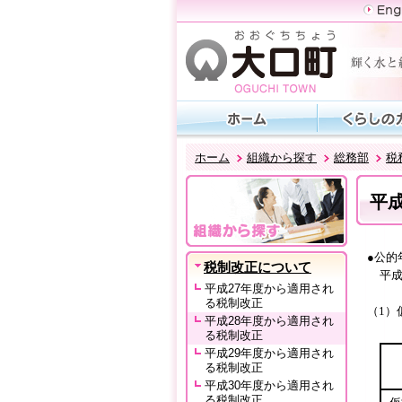
ホーム
組織から探す
総務部
税
平
●公的
税制改正について
平成
平成27年度から適用され
る税制改正
（1）
平成28年度から適用され
る税制改正
平成29年度から適用され
る税制改正
平成30年度から適用され
る税制改正