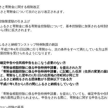
さと寄附金に関する税制改正
るさと寄附金について次のとおり改正されます。
控除限度額の引き上げ
さと寄附金に係る寄附金控除額について、基本控除額に加算される特別控
から2割に拡大されます。
ふるさと納税ワンストップ特例制度の創設
平成27年4月1日以降に行う寄附から、次の条件をすべて満たしている方は
税額控除を受けられるようになります。
確定申告や住民税申告をおこなう必要のない方
寄附金税額控除に係る申告特例申請書」を提出された方
寄附金税額控除に係る申告特例申請書」に記載した住所（住所の変更の届出
寄附をした翌年の1月1日の住所地の市町村が同じ方
るさと納税をされる団体数が５団体以下である方
成27年1月から3月の間にふるさと納税をしていない方
寄附金税額控除に係る申告特例申請書」を提出していても、確定申告や住民
例の適用は受けられません。申告をされる際に、寄附金に関する申告も忘れ
ローン控除の延長