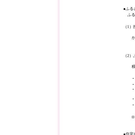
●ふる
ふ
（1）
ふる
（2）
・
・「
・「
と、
・ふ
・平
※「
●住宅