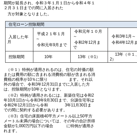
期間が延長され、令和３年１月１日から令和４年１
２月３１日までの間に入居された
方が対象となりました。
住宅ローン控除期間
令和元年１０月
平成２１年１月
～
令和3年1月～
入居した年
～
月
令和2年12月ま
令和4年12月
令和元年9月まで
で
13年（※１
控除期間
10年
13年（※1）
2）
（※１）特例が適用されるのは、住宅の対価の額
または費用の額に含まれる消費税の額が含まれる消
費税の税率が10％に限り ます。それ以
外の場合で、令和3年12月31日までに入居した方
は、控除期間が10年となります。
（※2）特例が適用されるには、新築住宅は令和2
年10月1日から令和3年9月30日まで、分譲住宅等は
令和2年12月1日から令和 3年11月30日ま
での間に契約する必要があります。
（※3）住宅の床面積40平方メートル以上50平方
メートル未満の場合については、その年の合計所得
金額が1,000万円以下の場合 に特例が適用さ
れます。