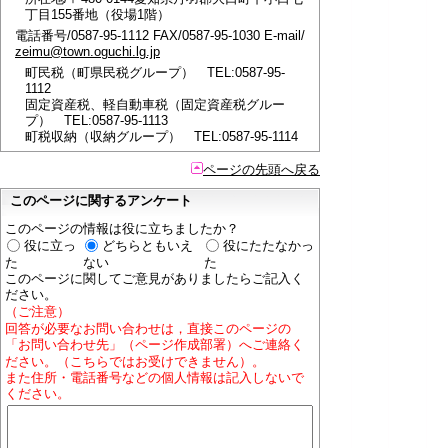
丁目155番地（役場1階）
電話番号/0587-95-1112 FAX/0587-95-1030 E-mail/
zeimu@town.oguchi.lg.jp
町民税（町県民税グループ） TEL:0587-95-
1112
固定資産税、軽自動車税（固定資産税グルー
プ） TEL:0587-95-1113
町税収納（収納グループ） TEL:0587-95-1114
ページの先頭へ戻る
このページに関するアンケート
このページの情報は役に立ちましたか？
役に立っ
どちらともいえ
役にたたなかっ
た
ない
た
このページに関してご意見がありましたらご記入く
ださい。
（ご注意）
回答が必要なお問い合わせは，直接このページの
「お問い合わせ先」（ページ作成部署）へご連絡く
ださい。（こちらではお受けできません）。
また住所・電話番号などの個人情報は記入しないで
ください。