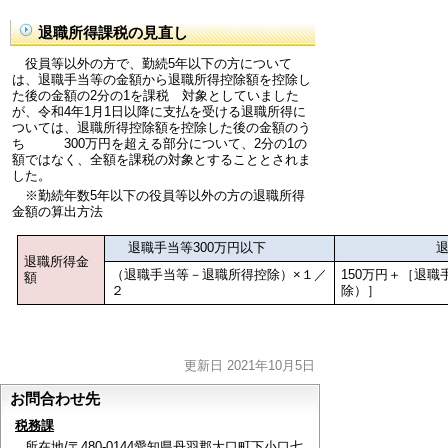
退職所得課税の見直し
役員等以外の方で、勤続5年以下の方について
は、退職手当等の金額から退職所得控除額を控除し
た後の金額の2分の1を課税 対象としていました
が、令和4年1月1日以降に支払を受ける退職所得に
ついては、退職所得控除額を控除した後の金額のう
ち 300万円を超える部分について、2分の1の
額ではなく、全額を課税の対象とすることとされま
した。
※勤続年数5年以下の役員等以外の方の退職所得
金額の算出方法
退職手当等300万円以下
退職手当等
退職所得金
（退職手当等－退職所得控除）×１／
150万円＋［退職
額
２
除）］
更新日 2021年10月5日
お問合わせ先
税務課
所在地/〒480-0144愛知県丹羽郡大口町下小口七