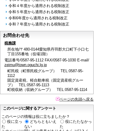
令和４年度から適用される税制改正
令和５年度から適用される税制改正
令和6年度から適用される税制改正
令和７年度から適用される税制改正
お問合わせ先
税務課
所在地/〒480-0144愛知県丹羽郡大口町下小口七
丁目155番地（役場1階）
電話番号/0587-95-1112 FAX/0587-95-1030 E-mail/
zeimu@town.oguchi.lg.jp
町民税（町県民税グループ） TEL:0587-95-
1112
固定資産税、軽自動車税（固定資産税グルー
プ） TEL:0587-95-1113
町税収納（収納グループ） TEL:0587-95-1114
ページの先頭へ戻る
このページに関するアンケート
このページの情報は役に立ちましたか？
役に立っ
どちらともいえ
役にたたなかっ
た
ない
た