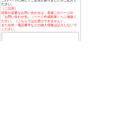
このページに関してご意見がありましたらご記入く
ださい。
（ご注意）
回答が必要なお問い合わせは，直接このページの
「お問い合わせ先」（ページ作成部署）へご連絡く
ださい。（こちらではお受けできません）。
また住所・電話番号などの個人情報は記入しないで
ください。
ホームページについて
プライバシーポリシー
免責
事項
著作権について
RSSの配信説明
大口町役場 〒480-0144 愛知県丹羽郡大口町下小口
七丁目155番地
役場地図
電話番号:0587-95-1111(代表)／ファックス:0587-95-
1030
お問い合わせ