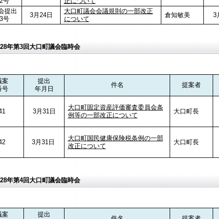
2号
正について
会提出
大口町議会会議規則の一部改正
3月24日
倉知敏美
3月
3号
について
28年第3回大口町議会臨時会
議案
提出
件名
提案者
番号
年月日
大口町固定資産評価審査委員会条
41
3月31日
大口町長
例等の一部改正について
大口町国民健康保険税条例の一部
42
3月31日
大口町長
改正について
28年第4回大口町議会臨時会
議案
提出
件名
提案者