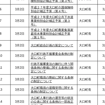
険特別会計補正予算（第３号）
平成２７年度大口町介護保険特
6
3月2日
大口町長
3
別会計補正予算（第４号）
平成２７年度大口町公共下水道
7
3月2日
事業特別会計補正予算（第３
大口町長
3
号）
平成２７年度大口町農業集落家
8
3月2日
庭排水事業特別会計補正予算
大口町長
3
（第１号）
9
3月2日
大口町総合計画の策定について
大口町長
3月
大口町行政不服審査会条例の制
10
3月2日
大口町長
3月
定について
行政不服審査法の施行に伴う関
11
3月2日
係条例の整備に関する条例の制
大口町長
3月
定について
大口町職員の降給に関する条例
12
3月2日
大口町長
3月
の制定について
大口町職員の退職管理に関する
13
3月2日
大口町長
3月
条例の制定について
大口町人事行政の運営等の状況
14
3月2日
の公表に関する条例の一部改正
大口町長
3月