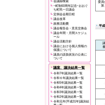
会議録検索
委員
第
~町制60周年記念~おおぐ
ち町民一日議会
定例会会期日程
議会改革
政務活動費
平成
議会報告会・意見交換会
議会年間・月間スケジュ
ール
議会活動方針
議会における個人情報の
保護について
議員の請負状況の公表に
ついて
議案、議決結果一覧
令和7年議決結果一覧
令和６年議決結果一覧
令和5年議決結果一覧
令和4年議決結果一覧
令和3年議決結果一覧
令和2年議決結果一覧
令和元年(平成31年)議決結