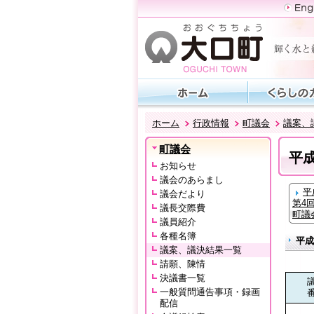
ホーム
行政情報
町議会
議案、
町議会
平
お知らせ
議会のあらまし
平
議会だより
第4
議長交際費
町議
議員紹介
各種名簿
平成
議案、議決結果一覧
請願、陳情
決議書一覧
一般質問通告事項・録画
配信