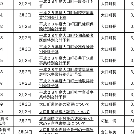
平成２８年度大口町一般会計予
30
3月2日
大口町長
3月
算
平成２８年度大口町国際交流事
31
3月2日
大口町長
3月
業特別会計予算
平成２８年度大口町国民健康保
32
3月2日
大口町長
3月
険特別会計予算
平成２８年度大口町後期高齢者
33
3月2日
大口町長
3月
医療特別会計予算
平成２８年度大口町介護保険特
34
3月2日
大口町長
3月
別会計予算
平成２８年度大口町公共下水道
35
3月2日
大口町長
3月
事業特別会計予算
平成２８年度大口町農業集落家
36
3月2日
大口町長
3月
庭排水事業特別会計予算
平成２８年度大口町土地取得特
37
3月2日
大口町長
3月
別会計予算
平成２８年度大口町社本育英事
38
3月2日
大口町長
3月
業特別会計予算
39
3月2日
大口町道路線の変更について
大口町長
3月
40
3月2日
大口町道路線の認定について
大口町長
3月
員提出
児童虐待防止対策の抜本強化を
3月2日
柘植 満
3月
1号
求める意見書提出について
会提出
大口町議会委員会条例の一部改
3月24日
倉知敏美
3月