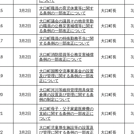
について
大口町職員の育児休業等に関す
15
3月2日
大口町長
3月
る条例の一部改正について
大口町議会の議員その他非常勤
16
3月2日
の職員の公務災害補償等に関す
大口町長
3月
る条例の一部改正について
大口町職員の特殊勤務手当に関
17
3月2日
大口町長
3月
する条例の一部改正について
大口町消防団員等公務災害補償
18
3月2日
大口町長
3月
条例の一部改正について
大口町国際交流事業基金の設置
19
3月2日
及び管理に関する条例の一部改
大口町長
3月
正について
大口町河川等維持管理用具保管
20
3月2日
倉庫の設置及び管理に関する条
大口町長
3月
例の制定について
大口町母子・父子家庭医療費の
21
3月2日
支給に関する条例の一部改正に
大口町長
3月
ついて
大口町児童厚生施設等の設置及
22
3月2日
び管理に関する条例の一部改正
大口町長
3月