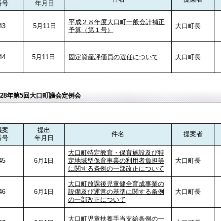
番号
年月日
平成２８年度大口町一般会計補正
43
5月11日
大口町長
予算（第１号）
44
5月11日
固定資産評価員の選任について
大口町長
28年第5回大口町議会定例会
議案
提出
件名
提案者
番号
年月日
大口町特定教育・保育施設及び特
45
6月1日
定地域型保育事業の利用者負担等
大口町長
に関する条例の一部改正について
大口町放課後児童健全育成事業の
46
6月1日
設備及び運営の基準に関する条例
大口町長
の一部改正について
大口町児童扶養手当支給条例の一