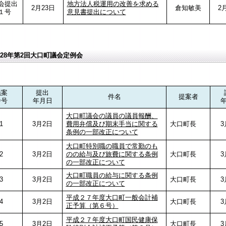
会提出
地方法人税運用の改善を求める
2月23日
倉知敏美
2
１号
意見書提出について
28年第2回大口町議会定例会
議案
提出
件名
提案者
番号
年月日
大口町議会の議員の議員報酬、
1
3月2日
費用弁償及び期末手当に関する
大口町長
3
条例の一部改正について
大口町特別職の職員で常勤のも
2
3月2日
のの給与及び旅費に関する条例
大口町長
3
の一部改正について
大口町職員の給与に関する条例
3
3月2日
大口町長
3
の一部改正について
平成２７年度大口町一般会計補
4
3月2日
大口町長
3
正予算（第６号）
平成２７年度大口町国民健康保
5
3月2日
大口町長
3