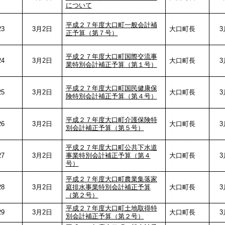
について
平成２７年度大口町一般会計補
23
3月2日
大口町長
3月
正予算（第７号）
平成２７年度大口町国際交流事
24
3月2日
大口町長
3月
業特別会計補正予算（第１号）
平成２７年度大口町国民健康保
25
3月2日
大口町長
3月
険特別会計補正予算（第４号）
平成２７年度大口町介護保険特
26
3月2日
大口町長
3月
別会計補正予算（第５号）
平成２７年度大口町公共下水道
27
3月2日
事業特別会計補正予算（第４
大口町長
3月
号）
平成２７年度大口町農業集落家
28
3月2日
庭排水事業特別会計補正予算
大口町長
3月
（第２号）
平成２７年度大口町土地取得特
29
3月2日
大口町長
3月
別会計補正予算（第２号）