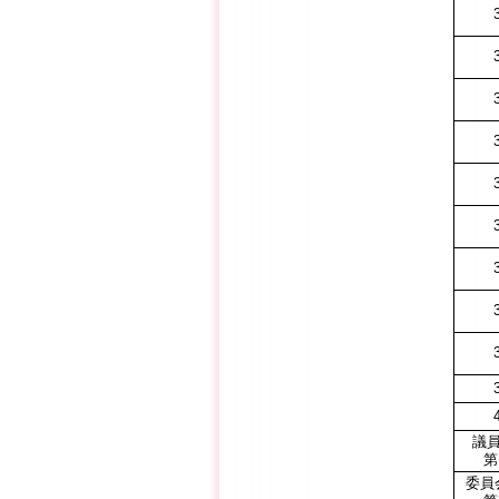
議
第
委員