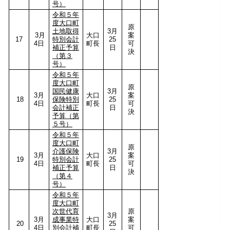
号）
令和５年
度大口町
原
土地取得
3月
3月
大口
案
17
特別会計
25
4日
町長
可
補正予算
日
決
（第３
号）
令和５年
度大口町
原
国民健康
3月
3月
大口
案
18
保険特別
25
4日
町長
可
会計補正
日
決
予算（第
５号）
令和５年
度大口町
原
介護保険
3月
3月
大口
案
19
特別会計
25
4日
町長
可
補正予算
日
決
（第４
号）
令和５年
度大口町
次世代育
原
3月
3月
成事業特
大口
案
20
25
4日
別会計補
町長
可