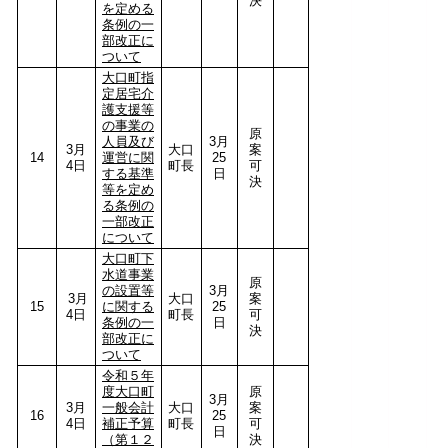
決
を定める
条例の一
部改正に
ついて
大口町指
定居宅介
護支援等
の事業の
原
人員及び
3月
3月
大口
案
14
運営に関
25
4日
町長
可
する基準
日
決
等を定め
る条例の
一部改正
について
大口町下
水道事業
原
の設置等
3月
3月
大口
案
15
に関する
25
4日
町長
可
条例の一
日
決
部改正に
ついて
令和５年
度大口町
原
3月
3月
一般会計
大口
案
16
25
4日
補正予算
町長
可
日
（第１２
決