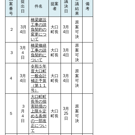
提
議
案
提案
議
備
出
件名
決
番
者
結
考
日
日
号
果
橋梁建設
原
工事の請
3月
大口
3月
案
２
負契約の
4日
町長
4日
可
変更につ
決
いて
橋梁修繕
原
3月
工事の請
大口
3月
案
３
４
負契約に
町長
4日
可
日
ついて
決
令和５年
度大口町
原
3月
一般会計
大口
3月
案
４
4日
補正予算
町長
4日
可
（第１１
決
号）
大口町町
長等の損
３
害賠償の
原
3月
月
上限を定
大口
案
５
25
４
める条例
町長
可
日
日
の一部改
決
正につい
て