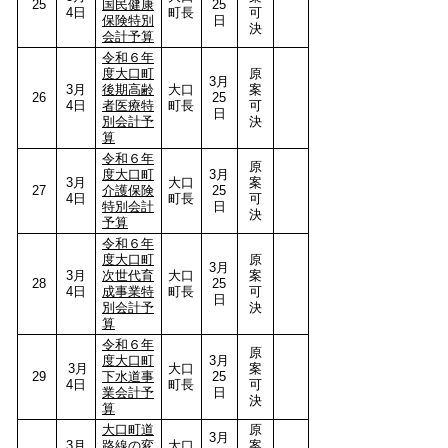
25
国民健康
25
4日
町長
可
保険特別
日
決
会計予算
令和６年
度大口町
原
3月
3月
後期高齢
大口
案
26
25
4日
者医療特
町長
可
日
別会計予
決
算
令和６年
原
度大口町
3月
3月
大口
案
27
介護保険
25
4日
町長
可
特別会計
日
決
予算
令和６年
度大口町
原
3月
3月
次世代育
大口
案
28
25
4日
成事業特
町長
可
日
別会計予
決
算
令和６年
原
度大口町
3月
3月
大口
案
29
下水道事
25
4日
町長
可
業会計予
日
決
算
大口町道
原
3月
3月
路線の変
大口
案