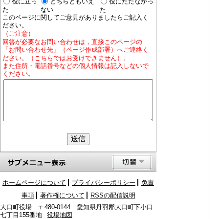
役に立っ
どちらともいえ
役にたたなかっ
た
ない
た
このページに関してご意見がありましたらご記入く
ださい。
（ご注意）
回答が必要なお問い合わせは，直接このページの
「お問い合わせ先」（ページ作成部署）へご連絡く
ださい。（こちらではお受けできません）。
また住所・電話番号などの個人情報は記入しないで
ください。
ホームページについて
プライバシーポリシー
免責
事項
著作権について
RSSの配信説明
大口町役場 〒480-0144 愛知県丹羽郡大口町下小口
七丁目155番地
役場地図