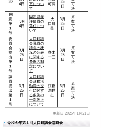
30
25
4日
更につい
町長
可
日
て
決
同
固定資産
原
意
大
3月
3月
評価員の
案
第
口町
25
4日
選任につ
可
１
長
日
いて
決
号
委
大口町議
員
会議員の
会
請負の状
原
3月
3月
提
況の公表
齊木
案
25
25
出
に関する
一三
可
日
日
第
条例の制
決
１
定につい
号
て
議
大口町議
員
会政務活
原
提
3月
動費の交
江幡
3月
案
出
25
付に関す
満世
25
可
第
日
る条例の
志
日
決
１
一部改正
号
について
更新日 2025年1月21日
令和６年第１回大口町議会臨時会