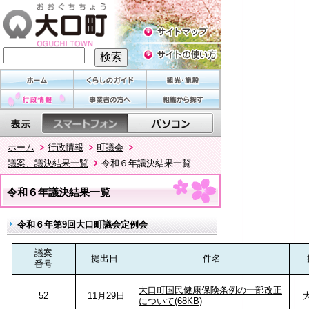
ホーム
行政情報
町議会
議案、議決結果一覧
令和６年議決結果一覧
令和６年議決結果一覧
令和６年第9回大口町議会定例会
議案
提出日
件名
番号
大口町国民健康保険条例の一部改正
52
11月29日
について(68KB)