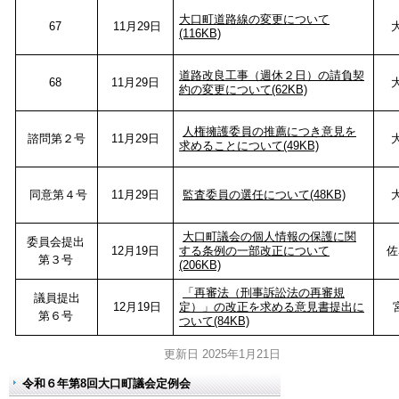
大口町道路線の変更について
67
11月29日
(116KB)
道路改良工事（週休２日）の請負契
68
11月29日
約の変更について(62KB)
人権擁護委員の推薦につき意見を
諮問第２号
11月29日
求めることについて(49KB)
同意第４号
11月29日
監査委員の選任について(48KB)
大口町議会の個人情報の保護に関
委員会提出
12月19日
する条例の一部改正について
佐
第３号
(206KB)
「再審法（刑事訴訟法の再審規
議員提出
12月19日
定）」の改正を求める意見書提出に
第６号
ついて(84KB)
更新日 2025年1月21日
令和６年第8回大口町議会定例会