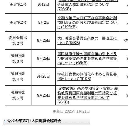
認定第1号
9月2日
会計歳入歳出決算認定について
(798KB)
令和５年度大口町下水道事業会計利
認定第2号
9月2日
益剰余金の処分及び決算認定につい
て(2195KB)
委員会提出
大口町議会委員会条例の一部改正に
9月25日
佐
ついて(64KB)
第２号
国民健康保険の国庫負担の引上げ及
議員提出
9月25日
び財政基盤の強化を求める意見書提
第３号
出について(98KB)
議員提出
学校給食費の無償化を求める意見書
9月25日
提出について(91KB)
第４号
定数改善計画の早期策定・実施と義
議員提出
務教育費国庫負担制度の堅持及び拡
9月25日
充を求める意見書提出について
第５号
(93KB)
更新日 2025年1月21日
令和６年第7回大口町議会臨時会