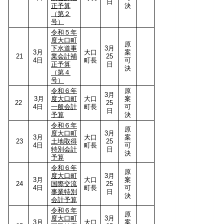
日
正予算
決
（第２
号）
令和５年
度大口町
原
下水道事
3月
3月
大口
案
21
業会計補
25
4日
町長
可
正予算
日
決
（第４
号）
令和６年
原
3月
3月
度大口町
大口
案
22
25
4日
一般会計
町長
可
日
予算
決
令和６年
原
度大口町
3月
3月
大口
案
23
土地取得
25
4日
町長
可
特別会計
日
決
予算
令和６年
原
度大口町
3月
3月
大口
案
24
国際交流
25
4日
町長
可
事業特別
日
決
会計予算
令和６年
原
度大口町
3月
3月
大口
案