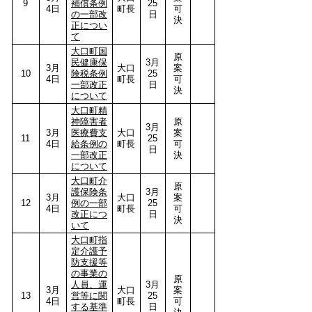
9
補償条例
25
4日
町長
可
の一部改
日
決
正につい
て
大口町国
原
民健康保
3月
3月
大口
案
10
険税条例
25
4日
町長
可
一部改正
日
決
について
大口町精
神障害者
原
3月
3月
医療費支
大口
案
11
25
4日
給条例の
町長
可
日
一部改正
決
について
大口町介
原
護保険条
3月
3月
大口
案
12
例の一部
25
4日
町長
可
改正につ
日
決
いて
大口町指
定介護予
防支援等
の事業の
原
人員、運
3月
3月
大口
案
13
営等に関
25
4日
町長
可
する基準
日