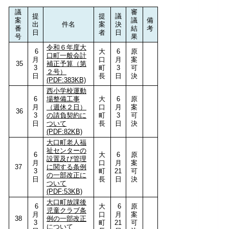
議
審
提
提
議
案
議
備
出
件名
案
決
番
結
考
日
者
日
号
果
令和６年度大
6
大
6
原
口町一般会計
月
口
月
案
35
補正予算（第
3
町
3
可
２号）
日
長
日
決
(PDF:383KB)
西小学校運動
6
場整備工事
大
6
原
月
（週休２日）
口
月
案
36
3
の請負契約に
町
3
可
日
ついて
長
日
決
(PDF:82KB)
大口町老人福
祉センターの
6
大
6
原
設置及び管理
月
口
月
案
37
に関する条例
3
町
21
可
の一部改正に
日
長
日
決
ついて
(PDF:53KB)
大口町放課後
6
大
6
原
児童クラブ条
月
口
月
案
38
例の一部改正
3
町
21
可
について