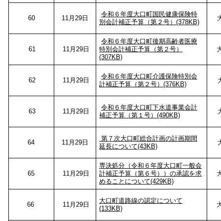
令和６年度大口町国民健康保険特
60
11月29日
別会計補正予算（第２号）(378KB)
令和６年度大口町後期高齢者医療
61
11月29日
特別会計補正予算（第２号）
(307KB)
令和６年度大口町介護保険特別会
62
11月29日
計補正予算（第２号）(376KB)
令和６年度大口町下水道事業会計
63
11月29日
補正予算（第１号）(490KB)
第７次大口町総合計画の計画期間
64
11月29日
延長について(43KB)
専決処分（令和６年度大口町一般会
65
11月29日
計補正予算（第６号））の承認を求
めることについて(429KB)
大口町道路線の認定について
66
11月29日
(133KB)