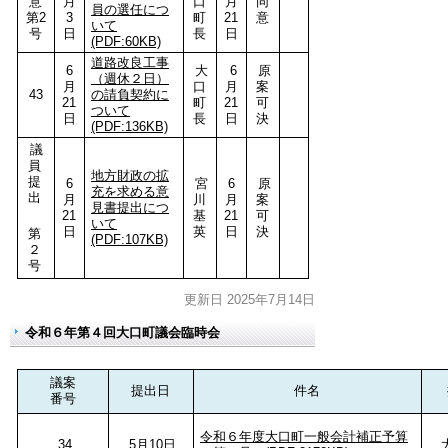
意
月
口
月
同
員の選任につ
第2
3
町
21
意
いて
号
日
長
日
(PDF:60KB)
道路改良工事
6
大
6
原
（週休２日）
月
口
月
案
43
の請負契約に
21
町
21
可
ついて
日
長
日
決
(PDF:136KB)
議
員
地方財政の拡
提
6
宮
6
原
充を求める意
出
月
川
月
案
見書提出につ
21
基
21
可
いて
日
英
日
決
第
(PDF:107KB)
２
号
更新日 2025年7月14日
令和６年第４回大口町議会臨時会
議案
提出日
件名
番号
令和６年度大口町一般会計補正予算
34
5月10日