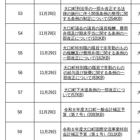
大口町刑法等の一部を改正する法
53
11月29日
律の施行に伴う関係条例の整理に関
する条例の制定について(254KB)
大口町議会の議員の議員報酬、費用
54
11月29日
弁償及び期末手当に関する条例の一
部改正について(101KB)
大口町特別職の職員で非常勤のもの
55
11月29日
の報酬及び費用弁償に関する条例の
一部改正について(162KB)
大口町特別職の職員で常勤のもの
56
11月29日
の給与及び旅費に関する条例の一
部改正について(83KB)
大口町下水道条例の一部改正につ
57
11月29日
いて(57KB)
令和６年度大口町一般会計補正予
58
11月29日
算（第７号）(2093KB)
令和６年度大口町国際交流事業特別
59
11月29日
会計補正予算（第１号）(311KB)