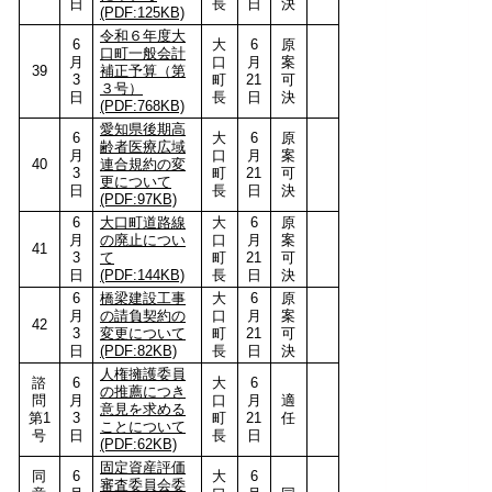
日
長
日
決
(PDF:125KB)
令和６年度大
6
大
6
原
口町一般会計
月
口
月
案
39
補正予算（第
3
町
21
可
３号）
日
長
日
決
(PDF:768KB)
愛知県後期高
6
大
6
原
齢者医療広域
月
口
月
案
40
連合規約の変
3
町
21
可
更について
日
長
日
決
(PDF:97KB)
6
大口町道路線
大
6
原
月
の廃止につい
口
月
案
41
3
て
町
21
可
日
(PDF:144KB)
長
日
決
6
橋梁建設工事
大
6
原
月
の請負契約の
口
月
案
42
3
変更について
町
21
可
日
(PDF:82KB)
長
日
決
人権擁護委員
諮
6
大
6
の推薦につき
問
月
口
月
適
意見を求める
第1
3
町
21
任
ことについて
号
日
長
日
(PDF:62KB)
固定資産評価
同
6
大
6
審査委員会委