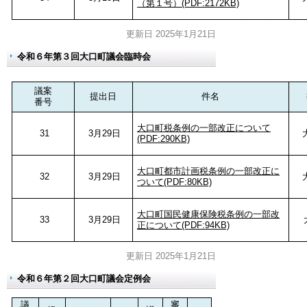
（第１号）(PDF:2172KB)
更新日 2025年1月21日
令和６年第３回大口町議会臨時会
議案
提出日
件名
番号
大口町税条例の一部改正について
31
3月29日
(PDF:290KB)
大口町都市計画税条例の一部改正に
32
3月29日
ついて(PDF:80KB)
大口町国民健康保険税条例の一部改
33
3月29日
正について(PDF:94KB)
更新日 2025年1月21日
令和６年第２回大口町議会定例会
議
審