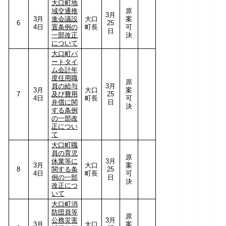
大口町地
域交通推
原
3月
3月
進会議設
大口
案
6
25
4日
置条例の
町長
可
日
一部改正
決
について
大口町パ
ートタイ
ム会計年
度任用職
原
員の給与
3月
3月
大口
案
7
及び費用
25
4日
町長
可
弁償に関
日
決
する条例
の一部改
正につい
て
大口町職
員の育児
原
休業等に
3月
3月
大口
案
8
関する条
25
4日
町長
可
例の一部
日
決
改正につ
いて
大口町消
防団員等
原
公務災害
3月
3月
大口
案