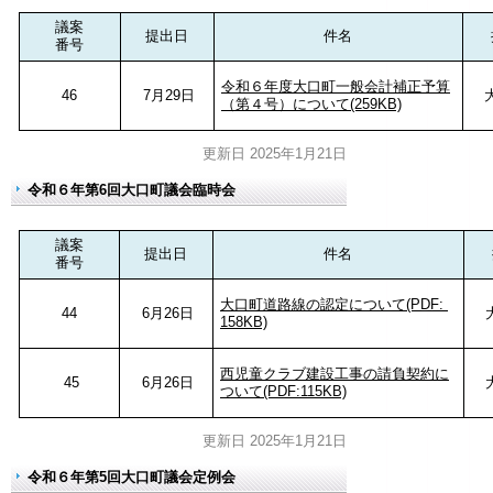
議案
提出日
件名
番号
令和６年度大口町一般会計補正予算
46
7月29日
（第４号）について(259KB)
更新日 2025年1月21日
令和６年第6回大口町議会臨時会
議案
提出日
件名
番号
大口町道路線の認定について(PDF:
44
6月26日
158KB)
西児童クラブ建設工事の請負契約に
45
6月26日
ついて(PDF:115KB)
更新日 2025年1月21日
令和６年第5回大口町議会定例会