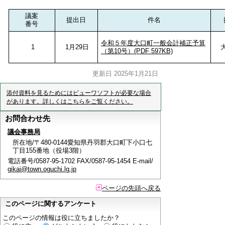
議案
提出日
件名
番号
令和５年度大口町一般会計補正予算
1
1月29日
（第10号）(PDF 597KB)
更新日 2025年1月21日
添付資料を見るためにはビューワソフトが必要な場合
があります。詳しくはこちらをご覧ください。
お問合わせ先
議会事務局
所在地/〒480-0144愛知県丹羽郡大口町下小口七
丁目155番地（役場3階）
電話番号/0587-95-1702 FAX/0587-95-1454 E-mail/
gikai@town.oguchi.lg.jp
ページの先頭へ戻る
このページに関するアンケート
このページの情報は役に立ちましたか？