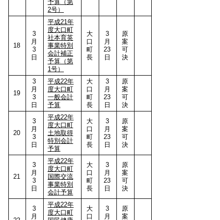
予算（第
2号）
平成21年
度大口町
3
大
3
原
社本育英
月
口
月
案
18
事業特別
3
町
23
可
会計補正
日
長
日
決
予算（第
1号）
3
平成22年
大
3
原
月
度大口町
口
月
案
19
3
一般会計
町
23
可
日
予算
長
日
決
平成22年
3
大
3
原
度大口町
月
口
月
案
20
土地取得
3
町
23
可
特別会計
日
長
日
決
予算
平成22年
3
大
3
原
度大口町
月
口
月
案
21
国際交流
3
町
23
可
事業特別
日
長
日
決
会計予算
平成22年
3
大
3
原
度大口町
月
口
月
案