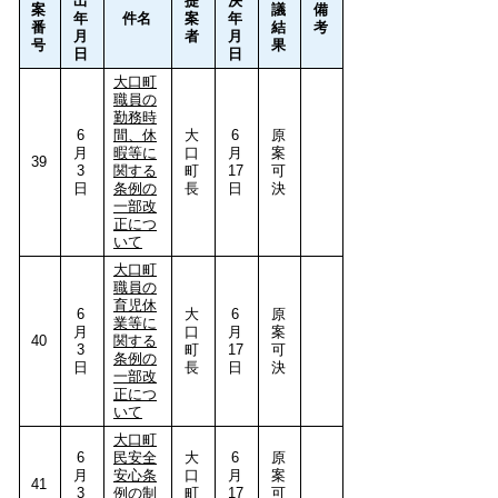
出
提
決
案
議
備
年
件名
案
年
番
結
考
月
者
月
号
果
日
日
大口町
職員の
勤務時
6
間、休
大
6
原
月
暇等に
口
月
案
39
3
関する
町
17
可
日
条例の
長
日
決
一部改
正につ
いて
大口町
職員の
育児休
6
大
6
原
業等に
月
口
月
案
40
関する
3
町
17
可
条例の
日
長
日
決
一部改
正につ
いて
大口町
6
民安全
大
6
原
月
安心条
口
月
案
41
3
例の制
町
17
可