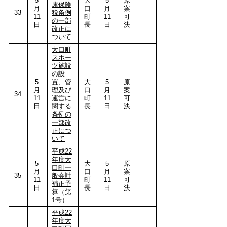
5
大
5
原
康保険
月
口
月
案
33
税条例
11
町
11
可
の一部
日
長
日
決
改正に
ついて
大口町
スポー
ツ施設
の設
5
置、管
大
5
原
月
理及び
口
月
案
34
11
運営に
町
11
可
日
関する
長
日
決
条例の
一部改
正につ
いて
平成22
年度大
5
大
5
原
口町一
月
口
月
案
35
般会計
11
町
11
可
補正予
日
長
日
決
算（第
1号）
平成22
年度大