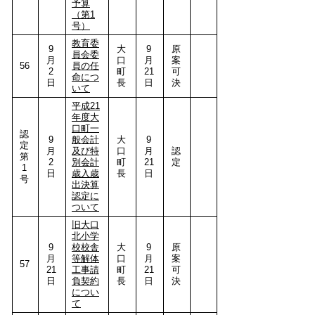
予算
（第1
号）
教育委
9
大
9
原
員会委
月
口
月
案
56
員の任
2
町
21
可
命につ
日
長
日
決
いて
平成21
年度大
口町一
認
9
般会計
大
9
定
月
及び特
口
月
認
第
2
別会計
町
21
定
1
日
歳入歳
長
日
号
出決算
認定に
ついて
旧大口
北小学
9
校校舎
大
9
原
月
等解体
口
月
案
57
21
工事請
町
21
可
日
負契約
長
日
決
につい
て