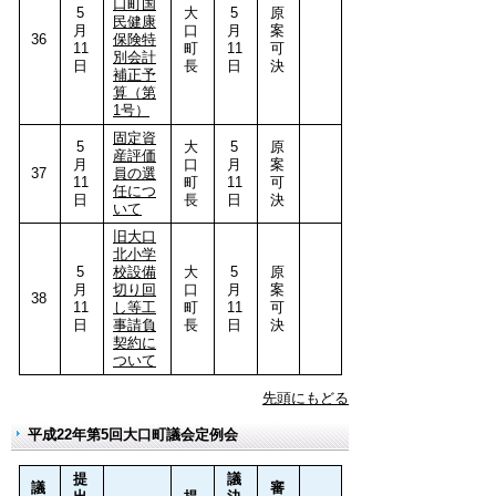
口町国
5
大
5
原
民健康
月
口
月
案
36
保険特
11
町
11
可
別会計
日
長
日
決
補正予
算（第
1号）
固定資
5
大
5
原
産評価
月
口
月
案
37
員の選
11
町
11
可
任につ
日
長
日
決
いて
旧大口
北小学
5
校設備
大
5
原
月
切り回
口
月
案
38
11
し等工
町
11
可
日
事請負
長
日
決
契約に
ついて
先頭にもどる
平成22年第5回大口町議会定例会
提
議
議
審