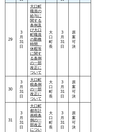
大口町
職員の
給与に
関する
条例及
び大口
3
大
3
原
町職員
月
口
月
案
29
の勤務
31
町
31
可
時間、
日
長
日
決
休暇等
に関す
る条例
の一部
改正に
ついて
大口町
3
大
3
原
税条例
月
口
月
案
30
の一部
31
町
31
可
改正に
日
長
日
決
ついて
大口町
都市計
3
大
3
原
画税条
月
口
月
案
31
例の一
31
町
31
可
部改正
日
長
日
決
につい