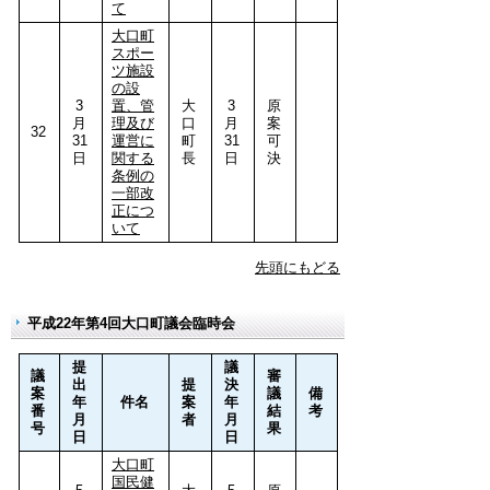
て
大口町
スポー
ツ施設
の設
3
置、管
大
3
原
月
理及び
口
月
案
32
31
運営に
町
31
可
日
関する
長
日
決
条例の
一部改
正につ
いて
先頭にもどる
平成22年第4回大口町議会臨時会
提
議
議
審
出
提
決
案
議
備
年
件名
案
年
番
結
考
月
者
月
号
果
日
日
大口町
国民健