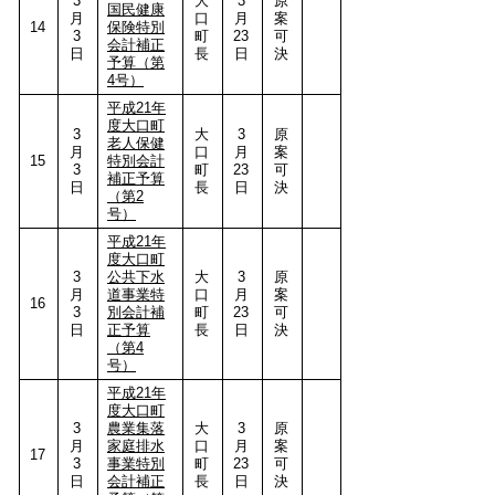
3
大
3
原
国民健康
月
口
月
案
14
保険特別
3
町
23
可
会計補正
日
長
日
決
予算（第
4号）
平成21年
度大口町
3
大
3
原
老人保健
月
口
月
案
15
特別会計
3
町
23
可
補正予算
日
長
日
決
（第2
号）
平成21年
度大口町
3
公共下水
大
3
原
月
道事業特
口
月
案
16
3
別会計補
町
23
可
日
正予算
長
日
決
（第4
号）
平成21年
度大口町
3
農業集落
大
3
原
月
家庭排水
口
月
案
17
3
事業特別
町
23
可
日
会計補正
長
日
決