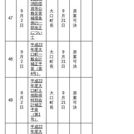
消防団
員等公
9
大
9
原
務災害
月
口
月
案
47
補償条
2
町
21
可
例の一
日
長
日
決
部改正
につい
て
平成22
年度大
9
大
9
原
口町一
月
口
月
案
48
般会計
2
町
21
可
補正予
日
長
日
決
算（第
4号）
平成22
年度大
口町土
9
大
9
原
地取得
月
口
月
案
49
特別会
2
町
21
可
計補正
日
長
日
決
予算
（第1
号）
平成22
年度大