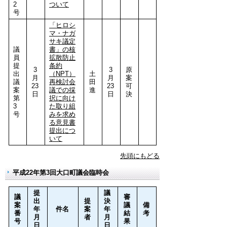
2
ついて
号
「ヒロシ
マ・ナガ
サキ議定
議
書」の核
員
拡散防止
提
条約
3
3
原
出
（NPT）
土
月
月
案
議
再検討会
田
23
23
可
案
議での採
進
日
日
決
第
択に向け
3
た取り組
号
みを求め
る意見書
提出につ
いて
先頭にもどる
平成22年第3回大口町議会臨時会
提
議
議
審
出
提
決
案
議
備
年
件名
案
年
番
結
考
月
者
月
号
果
日
日