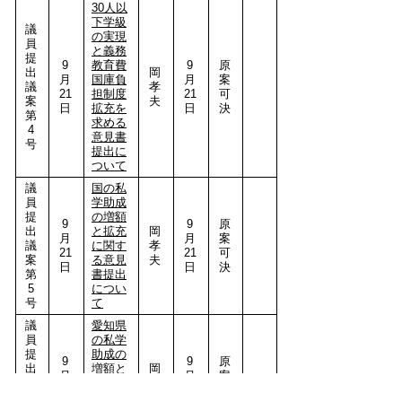
30人以
下学級
議
の実現
員
と義務
提
9
教育費
9
原
出
岡
月
国庫負
月
案
議
孝
21
担制度
21
可
案
夫
日
拡充を
日
決
第
求める
4
意見書
号
提出に
ついて
議
国の私
員
学助成
提
の増額
9
9
原
出
と拡充
岡
月
月
案
議
に関す
孝
21
21
可
案
る意見
夫
日
日
決
第
書提出
5
につい
号
て
議
愛知県
員
の私学
提
助成の
9
9
原
出
増額と
岡
月
月
案
議
拡充に
孝
21
21
可
案
関する
夫