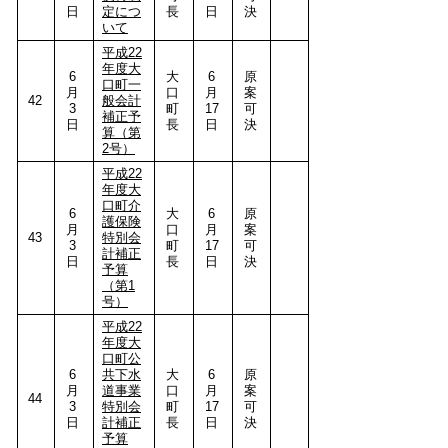
日
定につ
長
日
決
いて
平成22
年度大
6
大
6
原
口町一
月
口
月
案
42
般会計
3
町
17
可
補正予
日
長
日
決
算（第
2号）
平成22
年度大
口町介
6
大
6
原
護保険
月
口
月
案
43
特別会
3
町
17
可
計補正
日
長
日
決
予算
（第1
号）
平成22
年度大
口町公
6
共下水
大
6
原
月
道事業
口
月
案
44
3
特別会
町
17
可
日
計補正
長
日
決
予算