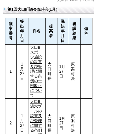
第1回大口町議会臨時会(1月）
提
議
議
審
出
提
決
案
議
備
年
件名
案
年
番
結
考
月
者
月
号
果
日
日
大口町
スポー
ツ施設
の設置
1
大
原
及び管
1月
月
口
案
1
理に関
27
27
町
可
する条
日
日
長
決
例の一
部改正
につい
て
大口町
温水プ
ールの
1
設置及
大
原
1月
月
び管理
口
案
2
27
27
に関す
町
可
日
日
る条例
長
決