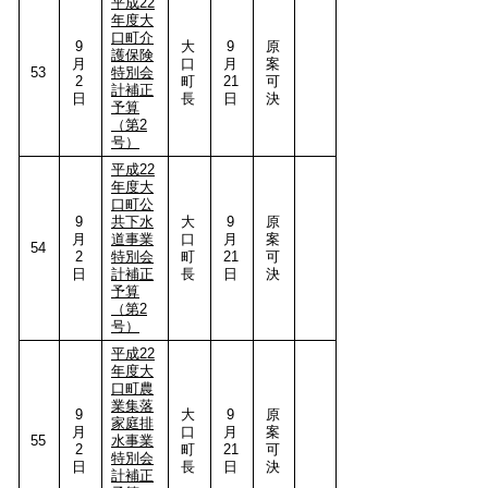
平成22
年度大
口町介
9
大
9
原
護保険
月
口
月
案
53
特別会
2
町
21
可
計補正
日
長
日
決
予算
（第2
号）
平成22
年度大
口町公
9
共下水
大
9
原
月
道事業
口
月
案
54
2
特別会
町
21
可
日
計補正
長
日
決
予算
（第2
号）
平成22
年度大
口町農
業集落
9
大
9
原
家庭排
月
口
月
案
55
水事業
2
町
21
可
特別会
日
長
日
決
計補正