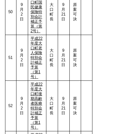
口町国
9
大
9
原
民健康
月
口
月
案
50
保険特
2
町
21
可
別会計
日
長
日
決
補正予
算（第
2号）
平成22
年度大
口町老
9
大
9
原
人保険
月
口
月
案
51
特別会
2
町
21
可
計補正
日
長
日
決
予算
（第1
号）
平成22
年度大
口町後
9
期高齢
大
9
原
月
者医療
口
月
案
52
2
特別会
町
21
可
日
計補正
長
日
決
予算
（第1
号）