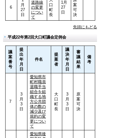
道路線
1月
月
口
案
6
の変更
27
27
町
可
につい
日
日
長
決
て
先頭にもどる
平成22年第2回大口町議会定例会
提
議
議
審
出
提
決
案
議
備
年
件名
案
年
番
結
考
月
者
月
号
果
日
日
愛知県市
町村職員
退職手当
組合を組
3
大
3
原
織する地
月
口
月
案
7
方公共団
3
町
3
可
体の数の
日
長
日
決
減少及び
規約の変
更につい
て
愛知県後