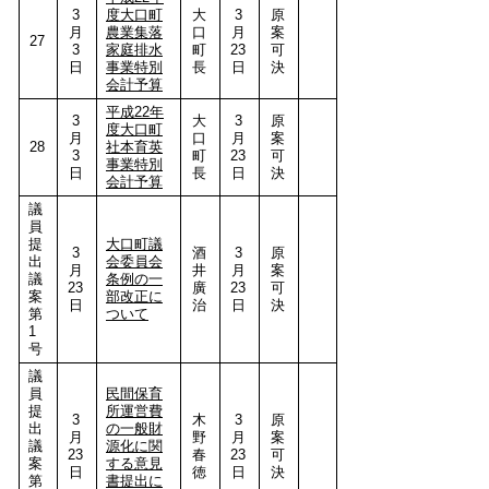
3
度大口町
大
3
原
月
農業集落
口
月
案
27
3
家庭排水
町
23
可
日
事業特別
長
日
決
会計予算
平成22年
3
大
3
原
度大口町
月
口
月
案
28
社本育英
3
町
23
可
事業特別
日
長
日
決
会計予算
議
員
提
大口町議
3
酒
3
原
出
会委員会
月
井
月
案
議
条例の一
23
廣
23
可
案
部改正に
日
治
日
決
第
ついて
1
号
議
員
民間保育
提
所運営費
3
木
3
原
出
の一般財
月
野
月
案
議
源化に関
23
春
23
可
案
する意見
日
徳
日
決
第
書提出に