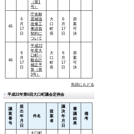
（第1
号）
庁舎耐
6
震補強
大
6
原
月
改修工
口
月
案
45
17
事請負
町
17
可
日
契約に
長
日
決
ついて
平成22
年度大
6
大
6
原
口町一
月
口
月
案
46
般会計
17
町
17
可
補正予
日
長
日
決
算（第
3号）
先頭にもどる
平成22年第6回大口町議会定例会
提
議
議
審
出
提
決
案
議
備
年
件名
案
年
番
結
考
月
者
月
号
果
日
日
大口町