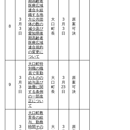
期高齢者
医療広域
連合を組
織する地
3
方公共団
大
3
原
月
体の数の
口
月
案
8
3
減少及び
町
3
可
日
愛知県後
長
日
決
期高齢者
医療広域
連合規約
の変更に
ついて
大口町特
別職の職
員で常勤
3
のものの
大
3
原
月
給与及び
口
月
案
9
3
旅費に関
町
23
可
日
する条例
長
日
決
の一部改
正につい
て
大口町教
育長の給
与、勤務
3
時間その
大
3
原