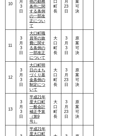
月
他の勤務
口
月
案
10
3
条件に関
町
23
可
日
する条例
長
日
決
の一部改
正につい
て
大口町職
3
員等の旅
大
3
原
月
費に関す
口
月
案
11
3
る条例の
町
3
可
日
一部改正
長
日
決
について
大口町明
3
日のまち
大
3
原
月
づくり基
口
月
案
12
3
金条例の
町
23
可
日
制定につ
長
日
決
いて
平成21年
3
度大口町
大
3
原
月
一般会計
口
月
案
13
3
補正予算
町
23
可
日
（第9
長
日
決
号）
平成21年
度大口町