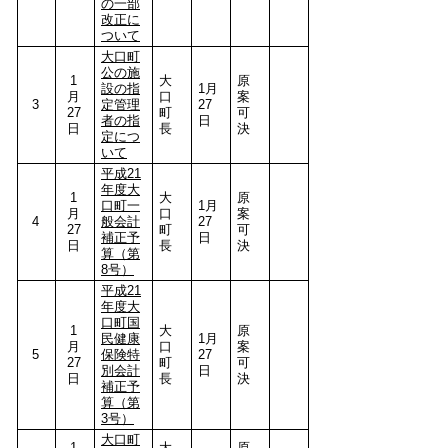
の一部
改正に
ついて
大口町
公の施
1
大
原
設の指
1月
月
口
案
3
定管理
27
27
町
可
者の指
日
日
長
決
定につ
いて
平成21
年度大
1
大
原
口町一
1月
月
口
案
4
般会計
27
27
町
可
補正予
日
日
長
決
算（第
8号）
平成21
年度大
口町国
1
大
原
民健康
1月
月
口
案
5
保険特
27
27
町
可
別会計
日
日
長
決
補正予
算（第
3号）
大口町
1
大
原