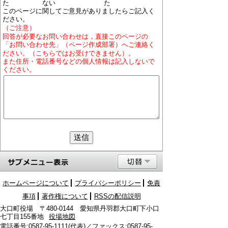
た
ない
た
このページに関してご意見がありましたらご記入く
ださい。
（ご注意）
回答が必要なお問い合わせは，直接このページの
「お問い合わせ先」（ページ作成部署）へご連絡く
ださい。（こちらではお受けできません）。
また住所・電話番号などの個人情報は記入しないで
ください。
ホームページについて
プライバシーポリシー
免責
事項
著作権について
RSSの配信説明
大口町役場 〒480-0144 愛知県丹羽郡大口町下小口
七丁目155番地
役場地図
電話番号:0587-95-1111(代表)／ファックス:0587-95-