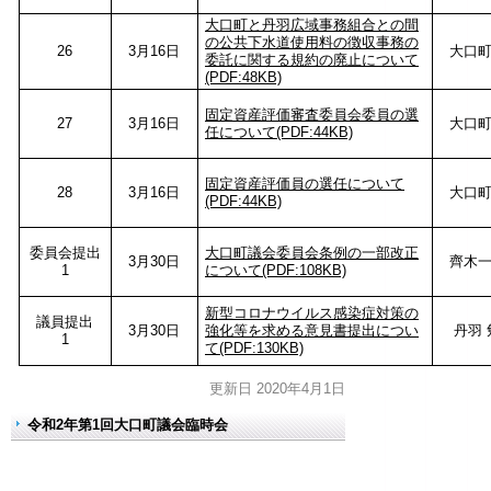
大口町と丹羽広域事務組合との間
の公共下水道使用料の徴収事務の
26
3月16日
大口
委託に関する規約の廃止について
(PDF:48KB)
固定資産評価審査委員会委員の選
27
3月16日
大口
任について(PDF:44KB)
固定資産評価員の選任について
28
3月16日
大口
(PDF:44KB)
委員会提出
大口町議会委員会条例の一部改正
3月30日
齊木
1
について(PDF:108KB)
新型コロナウイルス感染症対策の
議員提出
3月30日
強化等を求める意見書提出につい
丹羽 
1
て(PDF:130KB)
更新日 2020年4月1日
令和2年第1回大口町議会臨時会