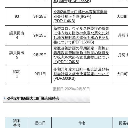
算(第6号)(PDF:236KB)
令和2年度大口町社本育英事業特
93
9月25日
別会計補正予算(第2号)
大口町
(PDF:114KB)
新型コロナウイルス感染症の影響
議員提出
に伴う地方財政の急激な悪化に対
9月25日
丹羽 
4
し地方税財源の確保を求める意見
書について(PDF:168KB)
定数改善計画の早期策定・実施と
議員提出
義務教育費国庫負担制度の堅持及
9月25日
丹羽 
5
び拡充を求める意見書提出につい
て(PDF:174KB)
令和元年度大口町一般会計及び特
認定
9月1日
別会計歳入歳出決算認定について
大口町
1
(PDF:500KB)
更新日 2020年9月30日
令和2年第6回大口町議会臨時会
議案
提出日
件名
提案
番号