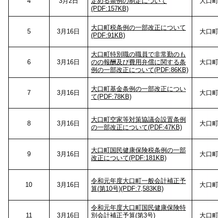
4
3月2日
定める条例の制定について
大口
(PDF:157KB)
大口町税条例の一部改正について
5
3月16日
大口
(PDF:91KB)
大口町特別職の職員で非常勤のも
6
3月16日
のの報酬及び費用弁償に関する条
大口
例の一部改正について(PDF:86KB)
大口町基金条例の一部改正につい
7
3月16日
大口
て(PDF:78KB)
大口町空家等対策協議会設置条例
8
3月16日
大口
の一部改正について(PDF:47KB)
大口町国民健康保険税条例の一部
9
3月16日
大口
改正について(PDF:181KB)
令和元年度大口町一般会計補正予
10
3月16日
大口
算(第10号)(PDF:7,583KB)
令和元年度大口町国民健康保険特
11
3月16日
別会計補正予算(第3号)
大口