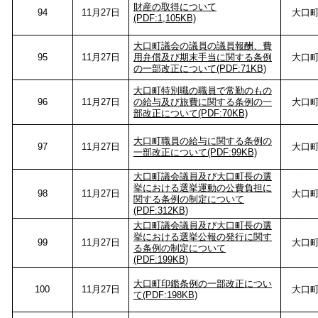
財産の取得について
94
11月27日
大口
(PDF:1,105KB)
大口町議会の議員の議員報酬、費
95
11月27日
用弁償及び期末手当に関する条例
大口
の一部改正について(PDF:71KB)
大口町特別職の職員で常勤のもの
96
11月27日
の給与及び旅費に関する条例の一
大口
部改正について(PDF:70KB)
大口町職員の給与に関する条例の
97
11月27日
大口
一部改正について(PDF:99KB)
大口町議会議員及び大口町長の選
挙における選挙運動の公費負担に
98
11月27日
大口
関する条例の制定について
(PDF:312KB)
大口町議会議員及び大口町長の選
挙における選挙公報の発行に関す
99
11月27日
大口
る条例の制定について
(PDF:199KB)
大口町印鑑条例の一部改正につい
100
11月27日
大口
て(PDF:198KB)