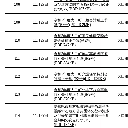
108
11月27日
及び運営に関する条例の一部改正
大口
について(PDF:107KB)
令和2年度大口町一般会計補正予
109
11月27日
大口
算(第7号)(PDF:3.2MB)
令和2年度大口町国民健康保険特
110
11月27日
別会計補正予算(第2号)
大口
(PDF:747KB)
令和2年度大口町後期高齢者医療
111
11月27日
特別会計補正予算(第2号)
大口
(PDF:384KB)
令和2年度大口町介護保険特別会
112
11月27日
大口
計補正予算(第2号)(PDF:603KB)
令和2年度大口町公共下水道事業
113
11月27日
特別会計補正予算(第3号)
大口
(PDF:370KB)
愛知県市町村職員退職手当組合を
組織する地方公共団体の数の減少
114
11月27日
及び愛知県市町村職員退職手当組
大口
合規約の変更について
(PDF:184KB)