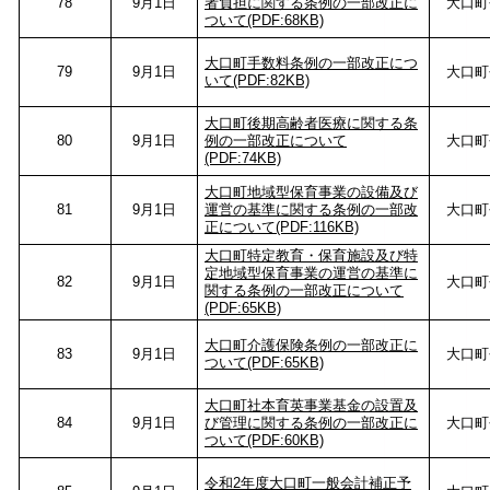
78
9月1日
者負担に関する条例の一部改正に
大口町
ついて(PDF:68KB)
大口町手数料条例の一部改正につ
79
9月1日
大口町
いて(PDF:82KB)
大口町後期高齢者医療に関する条
80
9月1日
例の一部改正について
大口町
(PDF:74KB)
大口町地域型保育事業の設備及び
81
9月1日
運営の基準に関する条例の一部改
大口町
正について(PDF:116KB)
大口町特定教育・保育施設及び特
定地域型保育事業の運営の基準に
82
9月1日
大口町
関する条例の一部改正について
(PDF:65KB)
大口町介護保険条例の一部改正に
83
9月1日
大口町
ついて(PDF:65KB)
大口町社本育英事業基金の設置及
84
9月1日
び管理に関する条例の一部改正に
大口町
ついて(PDF:60KB)
令和2年度大口町一般会計補正予