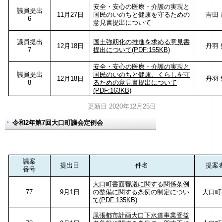
安全・安心の医療・介護の実現と
議員提出
11月27日
国民のいのちと健康を守るための
吉田 
6
意見書提出について
議員提出
国土強靱化の推進を求める意見書
12月18日
丹羽 
7
提出について(PDF:155KB)
安全・安心の医療・介護の実現と
議員提出
国民のいのちと健康、くらしを守
12月18日
丹羽 
8
るための意見書提出について
(PDF:163KB)
更新日 2020年12月25日
令和2年第7回大口町議会定例会
議案
提出日
件名
提案
番号
大口町書面審議に関する関係条例
77
9月1日
の整備に関する条例の制定につい
大口町
て(PDF:135KB)
尾張都市計画大口下水道事業受益