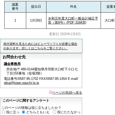
議案
提出日
件名
提案
番号
令和元年度大口町一般会計補正予
1
1月29日
大口町
算（第8号）(PDF:316KB)
更新日 2020年2月6日
添付資料を見るためにはビューワソフトが必要な場合
があります。詳しくはこちらをご覧ください。
お問合わせ先
議会事務局
所在地/〒480-0144愛知県丹羽郡大口町下小口七
丁目155番地（役場3階）
電話番号/0587-95-1702 FAX/0587-95-1454 E-mail/
gikai@town.oguchi.lg.jp
ページの先頭へ戻る
このページに関するアンケート
このページの情報は役に立ちましたか？
役に立っ
どちらともいえ
役にたたなかっ