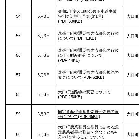
令和2年度大口町公共下水道事業
54
6月3日
特別会計補正予算(第1号)
大口町
(PDF:330KB)
尾張市町交通災害共済組合の解散
55
6月3日
大口町
について(PDF:41KB)
尾張市町交通災害共済組合の解散
56
6月3日
に伴う財産処分について
大口町
(PDF:44KB)
尾張市町交通災害共済組合規約の
57
6月3日
大口町
変更について(PDF:52KB)
大口町道路線の変更について
58
6月3日
大口町
(PDF:258KB)
固定資産評価審査委員会委員の選
59
6月3日
大口町
任について(PDF:45KB)
大口町農業委員会委員に占める認
定農業者等の割合を少なくとも4
60
6月3日
大口町
分の1とすることについて