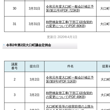
令和元年度大口町一般会計補正予
30
3月31日
大口町
算(第11号)(PDF:723KB)
柿野橋架替工事(下部工)請負契約
31
3月31日
大口町
の変更について(PDF:80KB)
更新日 2020年4月1日
令和2年第2回大口町議会定例会
議案
提出日
件名
提案
番号
令和元年度大口町一般会計補正予
2
3月2日
大口
算(第9号)(PDF:51KB)
柿野橋架替工事(下部工)請負契約
3
3月2日
大口
の変更について(PDF:49KB)
大口町町長等の損害賠償の上限を