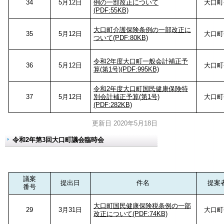
34
5月12日
例の一部改正について
大口町
(PDF:55KB)
大口町介護保険条例の一部改正に
35
5月12日
大口町
ついて(PDF:80KB)
令和2年度大口町一般会計補正予
36
5月12日
大口町
算(第1号)(PDF:995KB)
令和2年度大口町国民健康保険特
37
5月12日
別会計補正予算(第1号)
大口町
(PDF:282KB)
更新日 2020年5月18日
令和2年第3回大口町議会臨時会
議案
提出日
件名
提案
番号
大口町国民健康保険税条例の一部
29
3月31日
大口町
改正について(PDF:74KB)