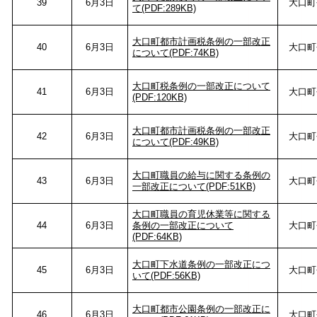
39
6月3日
大口町
て(PDF:289KB)
大口町都市計画税条例の一部改正
40
6月3日
大口町
について(PDF:74KB)
大口町税条例の一部改正について
41
6月3日
大口町
(PDF:120KB)
大口町都市計画税条例の一部改正
42
6月3日
大口町
について(PDF:49KB)
大口町職員の給与に関する条例の
43
6月3日
大口町
一部改正について(PDF:51KB)
大口町職員の育児休業等に関する
44
6月3日
条例の一部改正について
大口町
(PDF:64KB)
大口町下水道条例の一部改正につ
45
6月3日
大口町
いて(PDF:56KB)
大口町都市公園条例の一部改正に
46
6月3日
大口町