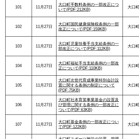
大口町手数料条例の一部改正につ
101
11月27日
大口
いて(PDF:212KB)
大口町国民健康保険税条例の一部
102
11月27日
大口
改正について(PDF:159KB)
大口町児童扶養手当支給条例の一
103
11月27日
大口
部改正について(PDF:112KB)
大口町福祉手当支給条例の一部改
104
11月27日
大口
正について(PDF:110KB)
大口町次世代育成事業特別会計設
105
11月27日
置に関する条例の制定について
大口
(PDF:75KB)
大口町社本育英事業基金の設置及
106
11月27日
び管理に関する条例の一部改正に
大口
ついて(PDF:63KB)
大口町基金条例の一部改正につい
107
11月27日
大口
て(PDF:122KB)
大口町スポーツ施設の設置、管理