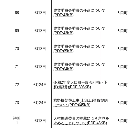
農業委員会委員の任命について
68
6月3日
大口町
(PDF:43KB)
農業委員会委員の任命について
69
6月3日
大口町
(PDF:43KB)
農業委員会委員の任命について
70
6月3日
大口町
(PDF:65KB)
農業委員会委員の任命について
71
6月3日
大口町
(PDF:64KB)
令和2年度大口町一般会計補正予
72
6月24日
大口町
算(第3号)(PDF:603KB)
柿野橋架替工事(上部工)請負契約
73
6月24日
大口町
について(PDF:645KB)
諮問
人権擁護委員の推薦につき意見を
6月3日
大口町
1
求めることについて(PDF:45KB)