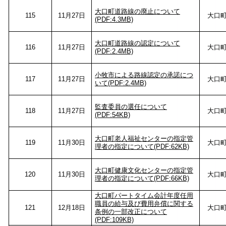
大口町道路線の廃止について
115
11月27日
大口
(PDF:4.3MB)
大口町道路線の認定について
116
11月27日
大口
(PDF:2.4MB)
小牧市による路線認定の承諾につ
117
11月27日
大口
いて(PDF:2.4MB)
監査委員の選任について
118
11月27日
大口
(PDF:54KB)
大口町老人福祉センターの指定管
119
11月30日
大口
理者の指定について(PDF:62KB)
大口町健康文化センターの指定管
120
11月30日
大口
理者の指定について(PDF:66KB)
大口町パートタイム会計年度任用
職員の給与及び費用弁償に関する
121
12月18日
大口
条例の一部改正について
(PDF:109KB)