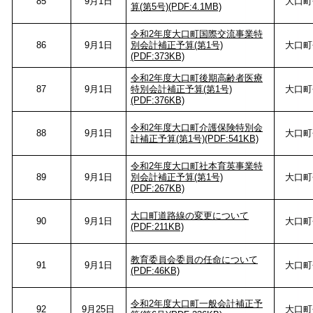
85
9月1日
大口町
算(第5号)(PDF:4.1MB)
令和2年度大口町国際交流事業特
86
9月1日
別会計補正予算(第1号)
大口町
(PDF:373KB)
令和2年度大口町後期高齢者医療
87
9月1日
特別会計補正予算(第1号)
大口町
(PDF:376KB)
令和2年度大口町介護保険特別会
88
9月1日
大口町
計補正予算(第1号)(PDF:541KB)
令和2年度大口町社本育英事業特
89
9月1日
別会計補正予算(第1号)
大口町
(PDF:267KB)
大口町道路線の変更について
90
9月1日
大口町
(PDF:211KB)
教育委員会委員の任命について
91
9月1日
大口町
(PDF:46KB)
令和2年度大口町一般会計補正予
92
9月25日
大口町