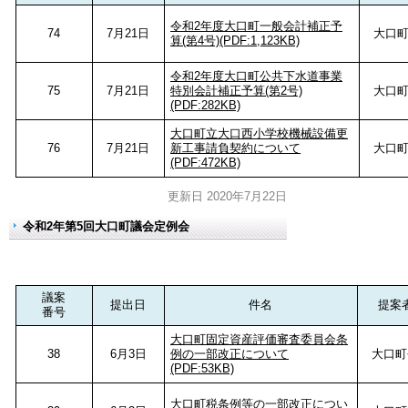
令和2年度大口町一般会計補正予
74
7月21日
大口
算(第4号)(PDF:1,123KB)
令和2年度大口町公共下水道事業
75
7月21日
特別会計補正予算(第2号)
大口
(PDF:282KB)
大口町立大口西小学校機械設備更
76
7月21日
新工事請負契約について
大口
(PDF:472KB)
更新日 2020年7月22日
令和2年第5回大口町議会定例会
議案
提出日
件名
提案
番号
大口町固定資産評価審査委員会条
38
6月3日
例の一部改正について
大口町
(PDF:53KB)
大口町税条例等の一部改正につい