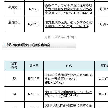
新型コロナウイルス感染症対応地
議員提出
6月3日
方創生臨時交付金の増額を求める
丹羽 
2
意見書提出について(PDF:164KB)
議員提出
地方財政の充実、強化を求める意
6月24日
丹羽 
3
見書提出について(PDF:145KB)
更新日 2020年6月29日
令和2年第4回大口町議会臨時会
議案
提出日
件名
提案
番号
大口町消防団員等公務災害補償条
32
5月12日
例の一部改正について
大口町
(PDF:104KB)
大口町国民健康保険条例の一部改
33
5月12日
大口町
正について(PDF:93KB)
大口町後期高齢者医療に関する条