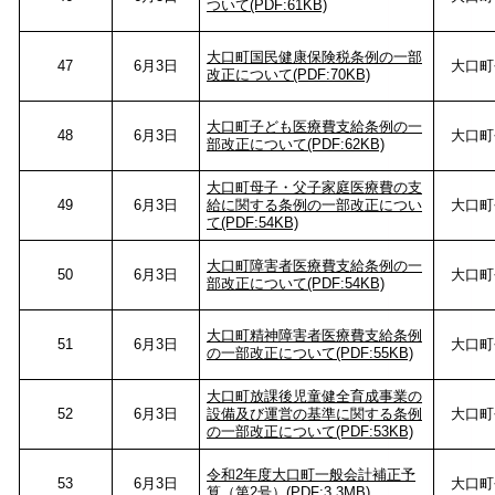
ついて(PDF:61KB)
大口町国民健康保険税条例の一部
47
6月3日
大口町
改正について(PDF:70KB)
大口町子ども医療費支給条例の一
48
6月3日
大口町
部改正について(PDF:62KB)
大口町母子・父子家庭医療費の支
49
6月3日
給に関する条例の一部改正につい
大口町
て(PDF:54KB)
大口町障害者医療費支給条例の一
50
6月3日
大口町
部改正について(PDF:54KB)
大口町精神障害者医療費支給条例
51
6月3日
大口町
の一部改正について(PDF:55KB)
大口町放課後児童健全育成事業の
52
6月3日
設備及び運営の基準に関する条例
大口町
の一部改正について(PDF:53KB)
令和2年度大口町一般会計補正予
53
6月3日
大口町
算（第2号）(PDF:3.3MB)