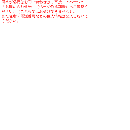
回答が必要なお問い合わせは，直接このページの
「お問い合わせ先」（ページ作成部署）へご連絡く
ださい。（こちらではお受けできません）。
また住所・電話番号などの個人情報は記入しないで
ください。
ホームページについて
プライバシーポリシー
免責
事項
著作権について
RSSの配信説明
大口町役場 〒480-0144 愛知県丹羽郡大口町下小口
七丁目155番地
役場地図
電話番号:0587-95-1111(代表)／ファックス:0587-95-
1030
お問い合わせ
業務時間:午前9時から午後4時まで（土曜・日曜日、祝
日及び12月29日から1月3日を除く）
※一部、業務日が異なる組織、施設があります。