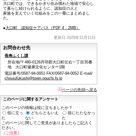
大口町では、できるかぎり住み慣れた地域で安心し
て暮らし続けられるように、認知症の人と
家族を支えていく仕組みをこの一冊にまとめまし
た。
●
大口町 認知症ケアパス（PDF 4．2MB）
更新日 2020年12月11日
お問合わせ先
長寿ふくし課
所在地/〒480-0126丹羽郡大口町伝右一丁目35番
地 大口町健康文化センター1階
電話番号/0587-94-0051 FAX/0587-94-0052 E-mail/
choujufukushi@town.oguchi.lg.jp
ページの先頭へ戻る
このページに関するアンケート
このページの情報は役に立ちましたか？
役に立っ
どちらともいえ
役にたたなかっ
た
ない
た
このページに関してご意見がありましたらご記入く
ださい。
（ご注意）