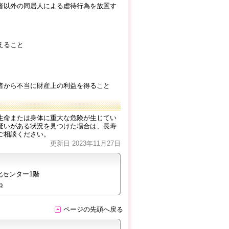
者以外の同居人による虐待行為を放置す
えること
者から不当に財産上の利益を得ること
生命または身体に重大な危険が生じてい
疑いがある状況を見つけた場合は、長寿
）へご相談ください。
更新日 2023年11月27日
化センター1階
p
ページの先頭へ戻る