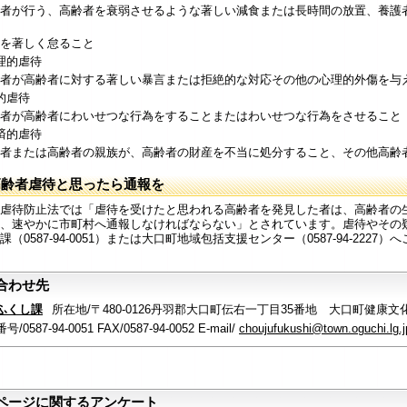
者が行う、高齢者を衰弱させるような著しい減食または長時間の放置、養護
を著しく怠ること
理的虐待
者が高齢者に対する著しい暴言または拒絶的な対応その他の心理的外傷を与
的虐待
者が高齢者にわいせつな行為をすることまたはわいせつな行為をさせること
済的虐待
者または高齢者の親族が、高齢者の財産を不当に処分すること、その他高齢
高齢者虐待と思ったら通報を
虐待防止法では「虐待を受けたと思われる高齢者を発見した者は、高齢者の
、速やかに市町村へ通報しなければならない」とされています。虐待やその
課（0587-94-0051）または大口町地域包括支援センター（0587-94-2227
合わせ先
ふくし課
所在地/〒480-0126丹羽郡大口町伝右一丁目35番地 大口町健康文
/0587-94-0051 FAX/0587-94-0052 E-mail/
choujufukushi@town.oguchi.lg.j
ページに関するアンケート