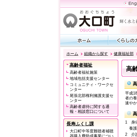
ホーム
組織から探す
健康福祉部
高齢者福祉
高
高齢者福祉施策
地域包括支援センター
コミュニティ・ワークセ
ンター
平成1
尾張北部権利擁護支援セ
者の養
ンター
速やか
高齢者虐待に関する通
報・相談窓口について
1 身
長寿ふくし課
養護
大口町中等度難聴者補聴
2 介
器購入費助成事業につい