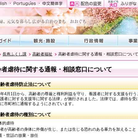
長寿ふくし課
高齢者福祉
高齢者虐待に関する通報・相談窓口につい
齢者虐待に関する通報・相談窓口について
高齢者虐待防止法について
8年4月1日から、高齢者の尊厳と権利利益を守り、養護者に対する支援を行
護者に対する支援等に関する法律」が施行されました。法律では、虐待を受
に市町村に通報するようにされています。
高齢者虐待の種別について
体的虐待
者が高齢者の身体に外傷が生じ、または生じる恐れのある暴力を加えること
護・世話の放棄・放任