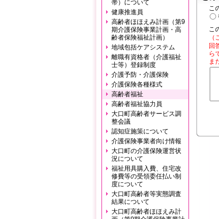
帯）について
こ
健康推進員
高齢者ほほえみ計画（第9
こ
期介護保険事業計画・高
（
齢者保険福祉計画）
回
地域包括ケアシステム
ら
離職有資格者（介護福祉
ま
士等）登録制度
介護予防・介護保険
介護保険各種様式
高齢者福祉
高齢者福祉協力員
大口町高齢者サービス調
整会議
認知症施策について
介護保険事業者向け情報
大口町の介護保険運営状
況について
福祉用具購入費、住宅改
修費等の受領委任払い制
度について
大口町高齢者等実態調査
結果について
大口町高齢者ほほえみ計