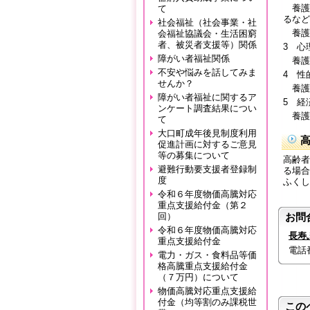
養護
て
るなど
社会福祉（社会事業・社
養護
会福祉協議会・生活困窮
者、被災者支援等）関係
3 心
障がい者福祉関係
養護
不安や悩みを話してみま
4 性
せんか？
養護
障がい者福祉に関するア
5 経
ンケート調査結果につい
養護
て
大口町成年後見制度利用
促進計画に対するご意見
等の募集について
高齢者
避難行動要支援者登録制
る場合
度
ふくし
令和６年度物価高騰対応
重点支援給付金（第２
回）
お問
令和６年度物価高騰対応
長寿
重点支援給付金
電話番号
電力・ガス・食料品等価
格高騰重点支援給付金
（７万円）について
物価高騰対応重点支援給
付金（均等割のみ課税世
この