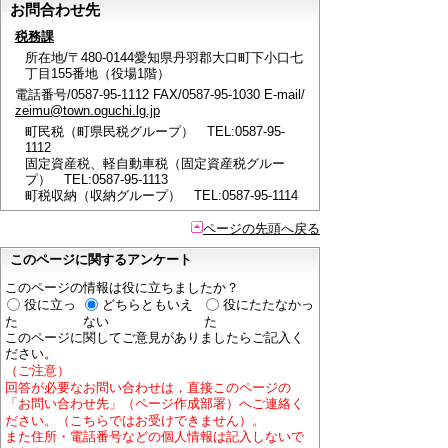
お問合わせ先
税務課
所在地/〒480-0144愛知県丹羽郡大口町下小口七
丁目155番地（役場1階）
電話番号/0587-95-1112 FAX/0587-95-1030 E-mail/
zeimu@town.oguchi.lg.jp
町民税（町県民税グループ） TEL:0587-95-
1112
固定資産税、軽自動車税（固定資産税グルー
プ） TEL:0587-95-1113
町税収納（収納グループ） TEL:0587-95-1114
ページの先頭へ戻る
このページに関するアンケート
このページの情報は役に立ちましたか？
役に立っ
どちらともいえ
役にたたなかっ
た
ない
た
このページに関してご意見がありましたらご記入く
ださい。
（ご注意）
回答が必要なお問い合わせは，直接このページの
「お問い合わせ先」（ページ作成部署）へご連絡く
ださい。（こちらではお受けできません）。
また住所・電話番号などの個人情報は記入しないで