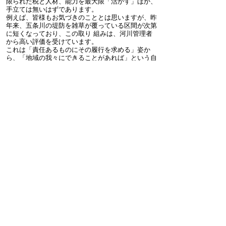
限られた税と人材、能力を最大限「活かす」ほか、
手立ては無いはずであります。
例えば、皆様もお気づきのこととは思いますが、昨
年来、五条川の堤防を雑草が覆っている区間が次第
に短くなっており、この取り 組みは、河川管理者
から高い評価を受けています。
これは「責任あるものにその履行を求める」姿か
ら、「地域の我々にできることがあれば」という自
発的な想いの現れと敬意を表する ものでありま
す。
さらに健康生きがい課では、お年寄りを地域が見守
る仕組みづくり、福祉こども課においては、地域が
子育て中の保護者の方との 触れあうきっかけとな
る、ドア・ノッキング事業に着手する予定でありま
す。
いずれも、大口町10年来の「協働の精神」による
取り組みで培われた人材と経験、まちづくり基本条
例という、住民と企業、行政が 共にまちの未来を
担うという約束事があるからこそ、こうした事業に
おいて、着実に歩みを進めることができるものと考
えています。
6.おわりに
住民も議会も我々、行政組織の構成員も、願うこと
はただ一つ、「住民の福祉増進」であります。
議論が混とんとした時には、皆様に十分な情報提供
はなされているか、既得権や体裁にこだわっていな