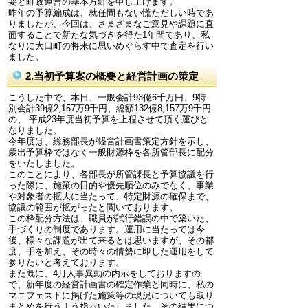
要と町政運営の基本方針を申し上げます。
昨年の予算編成は、就任間もない慌ただしい時であ
りましたが、今回は、さまざまなご意見や課題に直
面することで新たな気づきを得た1年間であり、私
なりに大口町の将来に思いめぐらす中で査定を行い
ました。
2.当初予算案の概要と経営計画の策定
こうした中で、本日、一般会計93億6千万円、9特
別会計39億2,157万9千円、総額132億8,157万9千円
の、 平成23年度当初予算を上程させて頂く運びと
なりました。
今年度は、総務部長が経営計画書策定方針を示し、
歳出予算枠ではなく一般財源枠を各所管部長に配分
をいたしました。
このことにより、各部長が所管課長と予算協議を行
った際に、施策の目的や優先順位のみでなく、事業
や対象者の拡大に当たって、特定財源の確保まで、
協議の範囲が拡がったと聞いております。
この枠配分方法は、職員が試行錯誤の中で築いた、
手づくりの制度であります。運用に当たっては今
後、様々な課題が出て来るとは思いますが、その都
度、手を加え、その時々の情勢に即した運用をして
参りたいと考えております。
また既に、4月人事異動の内示をしておりますの
で、新年度の経営計画書の確定作業と同時に、私の
マニフェストに掲げた施策等の現況についても取り
まとめを行うよう指示いたしました。その結果につ