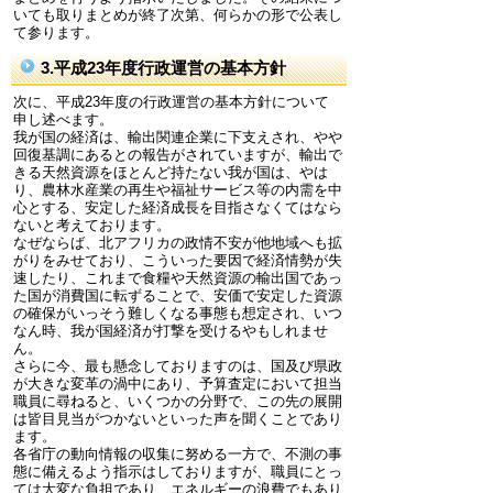
いても取りまとめが終了次第、何らかの形で公表し
て参ります。
3.平成23年度行政運営の基本方針
次に、平成23年度の行政運営の基本方針について
申し述べます。
我が国の経済は、輸出関連企業に下支えされ、やや
回復基調にあるとの報告がされていますが、輸出で
きる天然資源をほとんど持たない我が国は、やは
り、農林水産業の再生や福祉サービス等の内需を中
心とする、安定した経済成長を目指さなくてはなら
ないと考えております。
なぜならば、北アフリカの政情不安が他地域へも拡
がりをみせており、こういった要因で経済情勢が失
速したり、これまで食糧や天然資源の輸出国であっ
た国が消費国に転ずることで、安価で安定した資源
の確保がいっそう難しくなる事態も想定され、いつ
なん時、我が国経済が打撃を受けるやもしれませ
ん。
さらに今、最も懸念しておりますのは、国及び県政
が大きな変革の渦中にあり、予算査定において担当
職員に尋ねると、いくつかの分野で、この先の展開
は皆目見当がつかないといった声を聞くことであり
ます。
各省庁の動向情報の収集に努める一方で、不測の事
態に備えるよう指示はしておりますが、職員にとっ
ては大変な負担であり、エネルギーの浪費でもあり