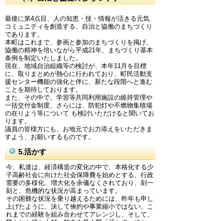
最後に第4点目、人の知恵・技・情報が活きる元気
コミュニティを創造する、自治と協働のまちづくり
であります。
本町はこれまで、参画と参加のまちづくりを掲げ、
協働の精神を培いながら平成21年、まちづくり基本
条例を制定いたしました。
現在、地域自治組織等の検討が、本年11月を目標
に、取りまとめが熱心に行われており、町民活動支
援センター機能の強化と伴に、新たな段階へと進む
ことを期待しております。
また、その中で、学習等共同利用施設の維持管理や
一括交付金制度、さらには、防犯灯や不燃物集積場
の在りよう等について も検討いただけると聞いてお
ります。
議員の皆様方にも、お地元でお力添えをいただきま
すよう、お願いするものです。
5.活かす
今、私達は、経済構造の変化の中で、本格化する少
子高齢社会に向けた社会保障費を始めとする、行政
需要の多様化、増大化を余儀なくされており、刻一
刻と、危機的な状況が高まっています。
その困難な状況を乗り越えるためには、昨年も申し
上げたように、決して倹約や事業縮小ではない、こ
れまでの経験を組み合わせてアレンジし、そして、