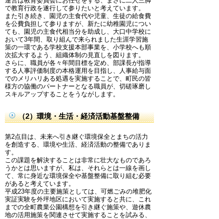
運営は教育委員会にお任せをする、まさに二人三脚
で教育行政を遂行して参りたいと考えています。
また引き続き、園児の主食代や児童、生徒の給食費
を公費負担して参りますが、新たに幼稚園児につい
ても、園児の主食代相当分を助成し、大口中学校に
おいて3年間、取り組んで来られました生涯学習施
策の一環である学校支援本部事業を、小学校へも順
次拡大するよう、組織体制の見直しを図ります。
さらに、職員が各々年間目標を定め、部課長が指導
する人事評価制度の本格運用を目指し、人事給与面
でのメリハリある処遇を実施することで、町民の皆
様方の協働のパートナーとなる職員が、切磋琢磨し
スキルアップすることをうながします。
（2）環境・生活・経済活動基盤整備
第2点目は、未来へ引き継ぐ環境保全とまちの活力
を創造する、環境や生活、経済活動の整備でありま
す。
この課題を解決することは非常に壮大なものであろ
うかとは思いますが、私は、それらとは一線を画し
て、常に身近な環境保全や基盤整備に取り組む必要
があると考えています。
平成23年度の主要施策としては、可燃ごみの堆肥化
実証実験を外坪地区において実施すると共に、これ
までの全町農業公園構想を引き継ぐ施策や、遊休農
地の活用施策を関連させて実施することを試みる、