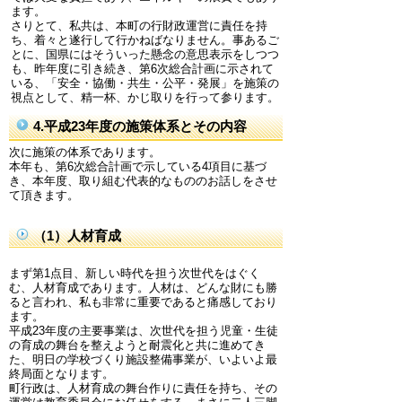
ます。
さりとて、私共は、本町の行財政運営に責任を持
ち、着々と遂行して行かねばなりません。事あるご
とに、国県にはそういった懸念の意思表示をしつつ
も、昨年度に引き続き、第6次総合計画に示されて
いる、「安全・協働・共生・公平・発展」を施策の
視点として、精一杯、かじ取りを行って参ります。
4.平成23年度の施策体系とその内容
次に施策の体系であります。
本年も、第6次総合計画で示している4項目に基づ
き、本年度、取り組む代表的なもののお話しをさせ
て頂きます。
（1）人材育成
まず第1点目、新しい時代を担う次世代をはぐく
む、人材育成であります。人材は、どんな財にも勝
ると言われ、私も非常に重要であると痛感しており
ます。
平成23年度の主要事業は、次世代を担う児童・生徒
の育成の舞台を整えようと耐震化と共に進めてき
た、明日の学校づくり施設整備事業が、いよいよ最
終局面となります。
町行政は、人材育成の舞台作りに責任を持ち、その