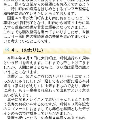
をし、様々な企業からの要望にもお応えできるよう
に、特に町内の道路をはじめとするインフラ整備を
積極的に進めていきたいと考えております。
国道４１号が大口町内より南におきましては、６
車線化がほぼ完了となり、町内から国道４１号に流
入する道路の整備が非常に重要となってきました。
これまでも順次整備を進めてまいりましたが、今後
はより一層町内の接続道路の整備を進めてまいりた
いと考えているところです。
４．（おわりに）
令和４年４月１日に大口町は、町制施行６０周年
という節目を迎えます。これまでも申し上げてきま
したが、人間に例えるならば、６０歳は還暦の歳と
いうことになります。
還暦とは、皆さんご存じのとおり十干十二支（じ
っかんじゅうにし）が一巡してもとの暦に還る本卦
還り（ほんけがえり）に由来するものであり、赤子
に戻り、もう一度生まれ変わって出直すという意味
あいがあります。
赤子に戻るということで赤いちゃんちゃんこを着
て長寿のお祝いをするのですが、町制６０周年記念
のロゴマークにおきましても赤色を基調としたデザ
インのもので作成をしていただきました。
還暦の祝いとなるこの令和４年度を本来であれ
ば、町民の皆さんをはじめ多くの方々と共にお祝い
をするのが本意ではありますが、現在のこのコロナ