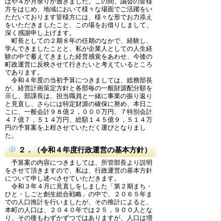
はや４か月余りが過ぎました。この間、議会の皆様
方をはじめ、地域において様々な場面でご活躍をい
ただいております皆様方には、様々な形でお力添え
をいただきましたこと、この場をお借りしまして、
深く感謝申し上げます。
町長としての２期８年の任期のなかで、経験し、
学んできましたことと、私が企業人としての人生経
験の中で蓄えてきました経営感覚をあわせ、今後の
町政運営に反映させて行きたいと考えているところ
であります。
令和４年度の当初予算につきましては、総務部長
が、経営計画策定方針と各部毎の一般財源配分額を
示し、部課長は、担当職員と一緒に事業の振り返り
と見直し、さらには特定財源の確保に努め、本日こ
こに、一般会計９８億２，０００万円、７特別会計
４７億７，５１４万円、総額１４５億９，５１４万
円の予算案を上程させていただく運びとなりまし
た。
２．（令和４年度行政運営の基本方針）
予算案の内容につきましては、所管部長より説明
をさせて頂きますので、私は、行政運営の基本方針
について申し述べさせていただきます。
令和３年４月に見直しをしました「第２期まち・
ひと・しごと創生総合戦略」の中で、２０６５年ま
での人口推計を行いましたが、その推計によると、
本町の人口は、２０４０年では２５，９００人とな
り、その後もわずかずつではありますが、人口は増