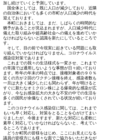
加し続けていくと予測しています。
国全体としては、既に人口が減少しており、近隣
の自治体においても多くの市町が人口減少の時代を
迎えております。
本町におきましては、まだ、しばらくの時間的な
猶予があることが見込まれますが、人口減少時代に
備えた取り組みや超高齢社会への備えを進めていか
なければならないと認識を新たにしているところで
す。
そして、目の前で今現実に起きている問題にも取
り組んでいかなければなりません。コロナウイルス
感染症対策であります。
これまでの我々の生活様式を一変させ、これまで
の常識では通用しないような事態が日々続いており
ます。昨年の年末の時点では、接種対象者の９０％
近くの方が２回のワクチン接種を終え、感染者数も
一旦は大きく減少したにも関わらず、年が明けると
すぐに新たなオミクロン株による爆発的な感染が広
がり、今なお感染拡大の大きな不安の中での生活を
多くの国民が余儀なくされている状況が続いており
ます。
このコロナウイルス感染症に関しては、これまで
もいち早く対応し、対策をとることを心がけてまい
りましたが、今後ますます、新たな対応にも柔軟に
素早く対応していかなければならないと、考えてい
るところであります。
どうか町民の皆様をはじめ、ここにお見えになる
議員の皆様方にも様々な面でご協力をいただきなが