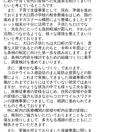
に若い子育て世代の皆様への支援策を続けてまいり
たいと考えているところです。
また、子育て支援事業として、現在、準備を進め
ております大口西小学校の校舎整備をはじめ、国の
進めますギガスクール構想により整備しましたタブ
レット端末が十分に活用でき、子供たちだけでな
く、先生方にとっても負担軽減が図られ、それらの
活用につながるような、様々な環境を整えてまいり
たいと考えております。
さらに、大口の子供たちは大口町の宝であり、貴
重な人財であるとの考えのもと、令和４年度はこど
も条例の制定に向けた第一歩を踏み出します。まず
は、条例の内容を検討するための組織づくりに着手
し、調査検討を進めてまいります。
次に「健やかな暮らしづくり」であります。
コロナウイルス感染症のまん延防止措置などの影
響により、これまで実施してきました保健事業の実
施がこれまでどおりにはできていない状況ではあり
ますが、そのような状況の中でも様々な工夫を凝ら
し、医療従事者の皆様をはじめ、住民の皆様や企業
の皆様のご協力も頂きながらコロナウイルスワクチ
ンの接種事業につきましては、順調に進められてき
たものと考えております。
特に町内の医療機関の皆様や町内企業の皆様に
は、格別のご協力をいただいておりますことをこの
場をお借りしまして、多大なる感謝の意とともにご
報告させていただきます。
また、実施を控えておりました保健事業に関しま