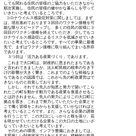
しても関わる住民の皆様のご協力をいただきながら
順次実施し、住民の皆様の健やかな暮らしを守って
いきたいと考えているところです。
コロナウイルス感染症対策に関しましては、まず
は、現在進めております３回目のワクチン接種を可
能な限りスピードアップし、多くの住民の皆様に３
回目のワクチン接種を終えていただき、少しでもコ
ロナウイルス感染症によるリスクを低減させていき
たいと考えているところです。すべての事業に最優
先で、まずはワクチン接種に取り組んでまいる所存
であります。
３つ目は「活力ある産業づくり」であります。
これまで大口町は、財政的に恵まれたまちである
と言われてきましたが、法人町民税の税率の引き下
げの影響が大きく響き、これまでのような裕福なま
ちであるとの認識では、これから先の町政運営はで
きないものと自覚しております。
しかし、それでも先人が知恵と努力で築いてこら
れたこの町を動かす動力である産業を衰退させるこ
とは許されません。先人の努力によりこの大口町に
拠点を置き、これまで努力していただいた企業とそ
こで働く皆様をこれからも支援していかなければと
考えているところです。また、さらなる企業の誘致
を行うことで、この大口にしっかりと根を張り、花
を咲かせていただける企業をこの大口の土地にいざ
なっていきたいとも考えています。
そのための環境、インフラ整備におきましては、
大変厳しい財政状況ではありますが、積極的な投資