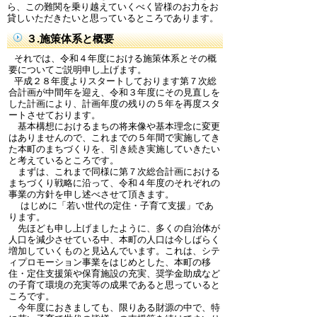
ら、この難関を乗り越えていくべく皆様のお力をお
貸しいただきたいと思っているところであります。
３.施策体系と概要
それでは、令和４年度における施策体系とその概
要についてご説明申し上げます。
平成２８年度よりスタートしております第７次総
合計画が中間年を迎え、令和３年度にその見直しを
した計画により、計画年度の残りの５年を再度スタ
ートさせております。
基本構想におけるまちの将来像や基本理念に変更
はありませんので、これまでの５年間で実施してき
た本町のまちづくりを、引き続き実施していきたい
と考えているところです。
まずは、これまで同様に第７次総合計画における
まちづくり戦略に沿って、令和４年度のそれぞれの
事業の方針を申し述べさせて頂きます。
はじめに「若い世代の定住・子育て支援」であ
ります。
先ほども申し上げましたように、多くの自治体が
人口を減少させている中、本町の人口は今しばらく
増加していくものと見込んでいます。これは、シテ
ィプロモーション事業をはじめとした、本町の移
住・定住支援策や保育施設の充実、奨学金助成など
の子育て環境の充実等の成果であると思っていると
ころです。
今年度におきましても、限りある財源の中で、特