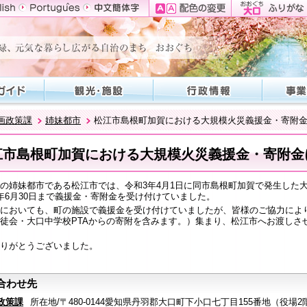
画政策課
姉妹都市
松江市島根町加賀における大規模火災義援金・寄附
江市島根町加賀における大規模火災義援金・寄附金
の姉妹都市である松江市では、令和3年4月1日に同市島根町加賀で発生した
年6月30日まで義援金・寄附金を受け付けていました。
においても、町の施設で義援金を受け付けていましたが、皆様のご協力により、
徒会・大口中学校PTAからの寄附を含みます。）集まり、松江市へお渡しさ
りがとうございました。
合わせ先
政策課
所在地/〒480-0144愛知県丹羽郡大口町下小口七丁目155番地（役場2