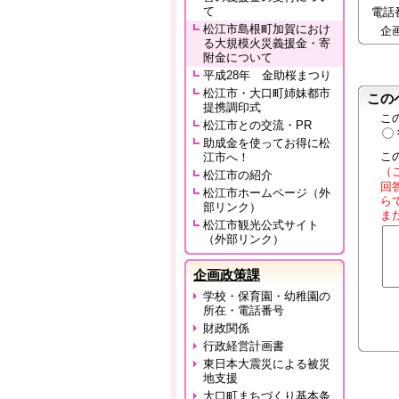
て
電話番号
松江市島根町加賀におけ
企
る大規模火災義援金・寄
附金について
平成28年 金助桜まつり
松江市・大口町姉妹都市
この
提携調印式
こ
松江市との交流・PR
助成金を使ってお得に松
こ
江市へ！
（
松江市の紹介
回
松江市ホームページ（外
ら
部リンク）
ま
松江市観光公式サイト
（外部リンク）
企画政策課
学校・保育園・幼稚園の
所在・電話番号
財政関係
行政経営計画書
東日本大震災による被災
地支援
大口町まちづくり基本条