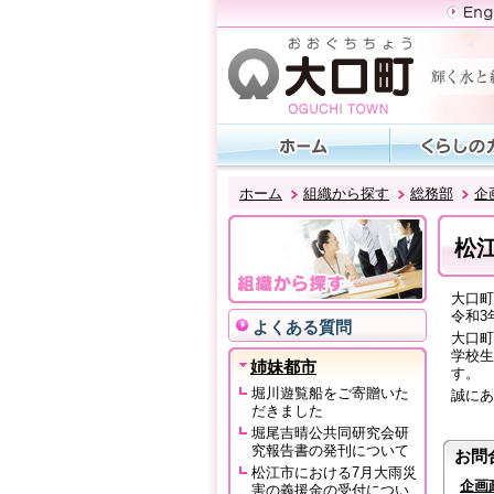
ホーム
組織から探す
総務部
企
松
大口町
令和3
よくある質問
大口町
学校生
姉妹都市
す。
堀川遊覧船をご寄贈いた
誠にあ
だきました
堀尾吉晴公共同研究会研
究報告書の発刊について
お問
松江市における7月大雨災
企画
害の義援金の受付につい