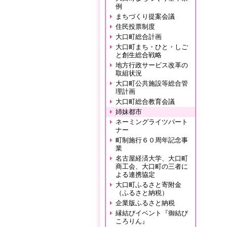
例
まちづくり提案会議
住民投票制度
大口町総合計画
大口町まち・ひと・しご
と創生総合戦略
地方行政サービス改革の
取組状況
大口町公共施設等総合管
理計画
大口町総合教育会議
姉妹都市
ネーミングライツパート
ナー
町制施行６０周年記念事
業
名古屋経済大学、大口町
商工会、大口町の三者に
よる連携協定
大口町ふるさと寄附金
（ふるさと納税）
企業版ふるさと納税
縁結びイベント『御結び
ころりん』