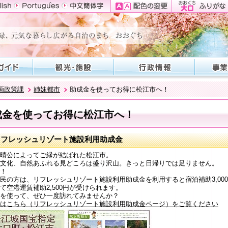
画政策課
姉妹都市
助成金を使ってお得に松江市へ！
成金を使ってお得に松江市へ！
リフレッシュリゾート施設利用助成金
晴公によってご縁が結ばれた松江市。
文化、自然あふれる見どころは盛り沢山。きっと日帰りでは足りません。
！
民の方は、リフレッシュリゾート施設利用助成金を利用すると宿泊補助3,00
て空港運賃補助2,500円が受けられます。
を使って、ぜひ一度訪れてみませんか？
はこちら（リフレッシュリゾート施設利用助成金ページ）をご覧ください