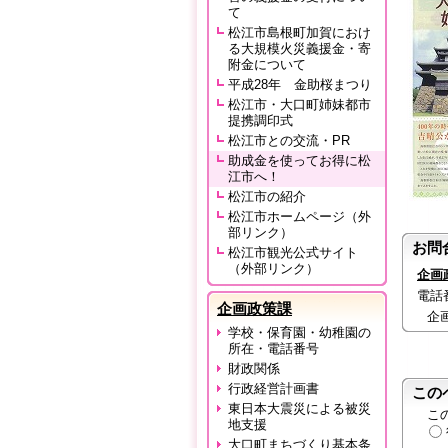
て
松江市島根町加賀におけ
る大規模火災義援金・寄
附金について
平成28年 金助桜まつり
松江市・大口町姉妹都市
提携調印式
松江市との交流・PR
助成金を使ってお得に松
江市へ！
松江市の紹介
松江市ホームページ（外
部リンク）
お問
松江市観光公式サイト
（外部リンク）
企画
電話番号
企画政策課
企
学校・保育園・幼稚園の
所在・電話番号
財政関係
行政経営計画書
この
東日本大震災による被災
こ
地支援
大口町まちづくり基本条