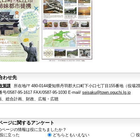
合わせ先
政策課
所在地/〒480-0144愛知県丹羽郡大口町下小口七丁目155番地（役場2
/0587-95-1617 FAX/0587-95-1030 E-mail/
seisaku@town.oguchi.lg.jp
画、総合計画、財政、広報・広聴
ページに関するアンケート
のページの情報は役に立ちましたか？
役に立った
どちらともいえない
役