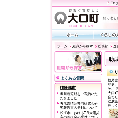
ホーム
組織から探す
総務部
企
助
よくある質問
堀尾吉
歴史、
姉妹都市
そこで
大口町
堀川遊覧船をご寄贈いた
合わせ
だきました
助成金
堀尾吉晴公共同研究会研
詳しく
究報告書の発刊について
松江市における7月大雨災
害の義援金の受付につい