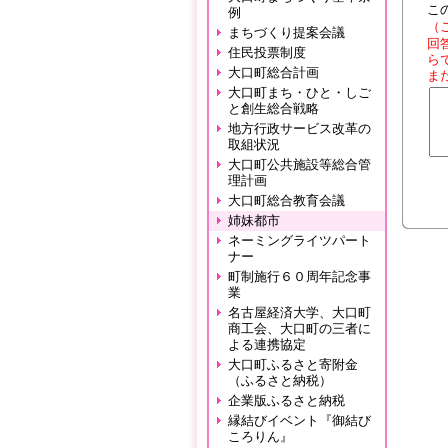
こ
例
（
まちづくり提案会議
回
住民投票制度
ら
大口町総合計画
ま
大口町まち・ひと・しご
と創生総合戦略
地方行政サービス改革の
取組状況
大口町公共施設等総合管
理計画
大口町総合教育会議
姉妹都市
ネーミングライツパート
ナー
町制施行６０周年記念事
業
名古屋経済大学、大口町
商工会、大口町の三者に
よる連携協定
大口町ふるさと寄附金
（ふるさと納税）
企業版ふるさと納税
縁結びイベント『御結び
ころりん』