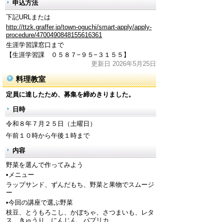
申込方法
下記URLまたは
http://ttzk.graffer.jp/town-oguchi/smart-apply/apply-
procedure/4700490848155616361
生涯学習課窓口まで
【生涯学習課 ０５８７−９５−３１５５】
更新日 2026年5月25日
料理教室
定員に達したため、募集を締めきりました。
日時
令和８年７月２５日（土曜日）
午前１０時から午後１時まで
内容
野菜を選んで作ってみよう
•メニュー
ラップサンド、ずんだもち、野菜と果物でスムージ
ー
•今回の講座で選ぶ野菜
枝豆、とうもろこし、かぼちゃ、さつまいも、レタ
ス、きゅうり、にんじん、パプリカ、