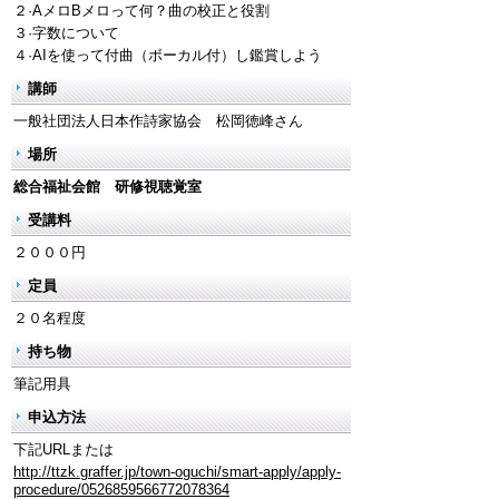
２·AメロBメロって何？曲の校正と役割
３·字数について
４·AIを使って付曲（ボーカル付）し鑑賞しよう
講師
一般社団法人日本作詩家協会 松岡徳峰さん
場所
総合福祉会館 研修視聴覚室
受講料
２０００円
定員
２０名程度
持ち物
筆記用具
申込方法
下記URLまたは
http://ttzk.graffer.jp/town-oguchi/smart-apply/apply-
procedure/0526859566772078364