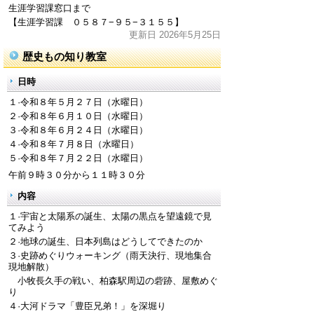
生涯学習課窓口まで
【生涯学習課 ０５８７−９５−３１５５】
更新日 2026年5月25日
歴史もの知り教室
日時
１·令和８年５月２７日（水曜日）
２·令和８年６月１０日（水曜日）
３·令和８年６月２４日（水曜日）
４·令和８年７月８日（水曜日）
５·令和８年７月２２日（水曜日）
午前９時３０分から１１時３０分
内容
１·宇宙と太陽系の誕生、太陽の黒点を望遠鏡で見
てみよう
２·地球の誕生、日本列島はどうしてできたのか
３·史跡めぐりウォーキング（雨天決行、現地集合
現地解散）
小牧長久手の戦い、柏森駅周辺の砦跡、屋敷めぐ
り
４·大河ドラマ「豊臣兄弟！」を深堀り