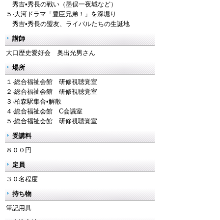
秀吉•秀長の戦い（墨俣一夜城など）
５·大河ドラマ「豊臣兄弟！」を深堀り
秀吉•秀長の盟友、ライバルたちの生誕地
講師
大口歴史愛好会 奥出光男さん
場所
１·総合福祉会館 研修視聴覚室
２·総合福祉会館 研修視聴覚室
３·柏森駅集合•解散
４·総合福祉会館 C会議室
５·総合福祉会館 研修視聴覚室
受講料
８００円
定員
３０名程度
持ち物
筆記用具