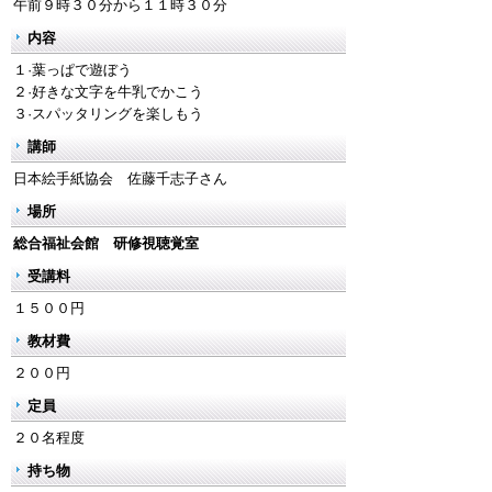
午前９時３０分から１１時３０分
内容
１·葉っぱで遊ぼう
２·好きな文字を牛乳でかこう
３·スパッタリングを楽しもう
講師
日本絵手紙協会 佐藤千志子さん
場所
総合福祉会館 研修視聴覚室
受講料
１５００円
教材費
２００円
定員
２０名程度
持ち物