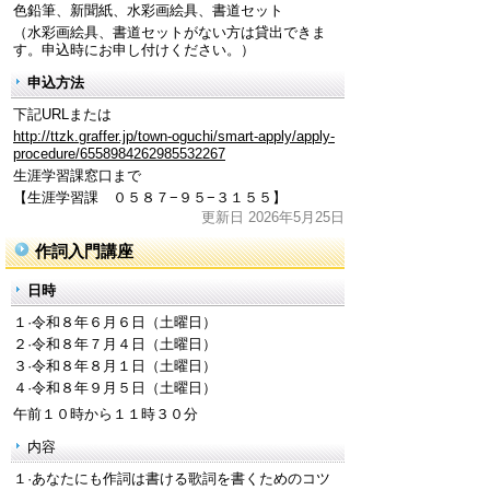
色鉛筆、新聞紙、水彩画絵具、書道セット
（水彩画絵具、書道セットがない方は貸出できま
す。申込時にお申し付けください。）
申込方法
下記URLまたは
http://ttzk.graffer.jp/town-oguchi/smart-apply/apply-
procedure/6558984262985532267
生涯学習課窓口まで
【生涯学習課 ０５８７−９５−３１５５】
更新日 2026年5月25日
作詞入門講座
日時
１·令和８年６月６日（土曜日）
２·令和８年７月４日（土曜日）
３·令和８年８月１日（土曜日）
４·令和８年９月５日（土曜日）
午前１０時から１１時３０分
内容
１·あなたにも作詞は書ける歌詞を書くためのコツ