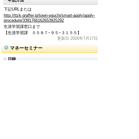
申込方法
下記URLまたは
http://ttzk.graffer.jp/town-oguchi/smart-apply/apply-
procedure/3391766162653925292
生涯学習課窓口まで
【生涯学習課 ０５８７−９５−３１５５】
更新日 2026年7月17日
マネーセミナー
日時
１·令和８年８月８日（土曜日）
２·令和８年８月２２日（土曜日）
午前１０時から１１時
内容
1·お金の役割って何だろう？お金の使い方を考えよ
う
２·働くこととお金の関係を考えてみよう貯蓄•投資
って何だろう？
講師
フィナンシャルプランナー 乾尚起さん