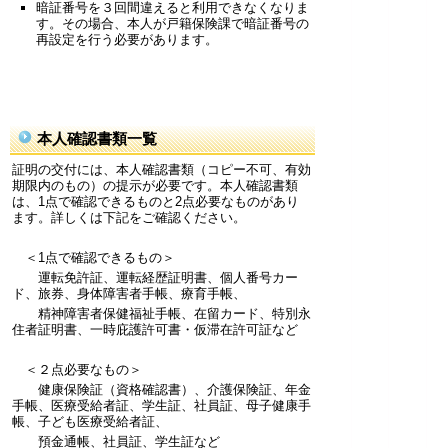
暗証番号を３回間違えると利用できなくなりま
す。その場合、本人が戸籍保険課で暗証番号の
再設定を行う必要があります。
本人確認書類一覧
証明の交付には、本人確認書類（コピー不可、有効
期限内のもの）の提示が必要です。本人確認書類
は、1点で確認できるものと2点必要なものがあり
ます。詳しくは下記をご確認ください。
＜1点で確認できるもの＞
運転免許証、運転経歴証明書、個人番号カー
ド、旅券、身体障害者手帳、療育手帳、
精神障害者保健福祉手帳、在留カード、特別永
住者証明書、一時庇護許可書・仮滞在許可証など
＜２点必要なもの＞
健康保険証（資格確認書）、介護保険証、年金
手帳、医療受給者証、学生証、社員証、母子健康手
帳、子ども医療受給者証、
預金通帳、社員証、学生証など