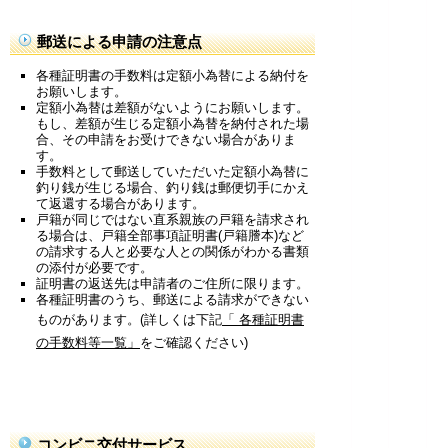
郵送による申請の注意点
各種証明書の手数料は定額小為替による納付を
お願いします。
定額小為替は差額がないようにお願いします。
もし、差額が生じる定額小為替を納付された場
合、その申請をお受けできない場合がありま
す。
手数料として郵送していただいた定額小為替に
釣り銭が生じる場合、釣り銭は郵便切手にかえ
て返還する場合があります。
戸籍が同じではない直系親族の戸籍を請求され
る場合は、戸籍全部事項証明書(戸籍謄本)など
の請求する人と必要な人との関係がわかる書類
の添付が必要です。
証明書の返送先は申請者のご住所に限ります。
各種証明書のうち、郵送による請求ができない
ものがあります。(詳しくは下記
「 各種証明書
の手数料等一覧」
をご確認ください)
コンビニ交付サービス