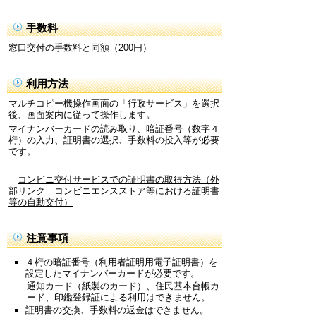
手数料
窓口交付の手数料と同額（200円）
利用方法
マルチコピー機操作画面の「行政サービス」を選択
後、画面案内に従って操作します。
マイナンバーカードの読み取り、暗証番号（数字４
桁）の入力、証明書の選択、手数料の投入等が必要
です。
コンビニ交付サービスでの証明書の取得方法（外
部リンク コンビニエンスストア等における証明書
等の自動交付）
注意事項
４桁の暗証番号（利用者証明用電子証明書）を
設定したマイナンバーカードが必要です。
通知カード（紙製のカード）、住民基本台帳カ
ード、印鑑登録証による利用はできません。
証明書の交換、手数料の返金はできません。