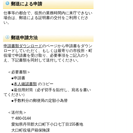
郵送による申請
仕事等の都合で、役所の業務時間内に来庁できない
場合は、郵送による証明書の交付をご利用くださ
い。
郵送申請方法
申請書類ダウンロード
のページから申請書をダウン
ロードしていただく、もしくは最寄りの市役所・町
役場で申請書を受け取り、必要事項をご記入のう
え、下記書類を同封して送付してください。
＜必要書類＞
●申請書
●
本人確認書類
のコピー
●返信用封筒（必ず切手を貼付し、宛名を書い
てください）
●手数料分の郵便局の定額小為替
＜送付先＞
〒480-0144
愛知県丹羽郡大口町下小口七丁目155番地
大口町役場戸籍保険課