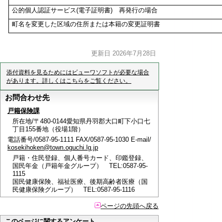
公的個人認証サービス(電子証明書) 再発行の場合
町名を変更した区域の住所または本籍の変更証明書
更新日 2026年7月28日
添付資料を見るためにはビューワソフトが必要な場合
があります。詳しくはこちらをご覧ください。
お問合わせ先
戸籍保険課
所在地/〒480-0144愛知県丹羽郡大口町下小口七
丁目155番地（役場1階）
電話番号/0587-95-1111 FAX/0587-95-1030 E-mail/
kosekihoken@town.oguchi.lg.jp
戸籍・住民登録、個人番号カード、印鑑登録、
国民年金（戸籍年金グループ） TEL:0587-95-
1115
国民健康保険、福祉医療、後期高齢者医療（国
民健康保険グループ） TEL:0587-95-1116
ページの先頭へ戻る
このページに関するアンケート