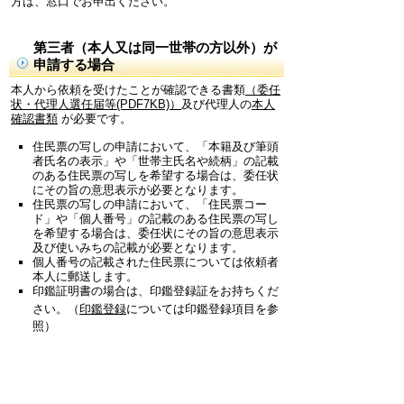
方は、窓口でお申出ください。
第三者（本人又は同一世帯の方以外）が
申請する場合
本人から依頼を受けたことが確認できる書類
（委任
状・代理人選任届等(PDF7KB)）
及び代理人の
本人
確認書類
が必要です。
住民票の写しの申請において、「本籍及び筆頭
者氏名の表示」や「世帯主氏名や続柄」の記載
のある住民票の写しを希望する場合は、委任状
にその旨の意思表示が必要となります。
住民票の写しの申請において、「住民票コー
ド」や「個人番号」の記載のある住民票の写し
を希望する場合は、委任状にその旨の意思表示
及び使いみちの記載が必要となります。
個人番号の記載された住民票については依頼者
本人に郵送します。
印鑑証明書の場合は、印鑑登録証をお持ちくだ
さい。（
印鑑登録
については印鑑登録項目を参
照）