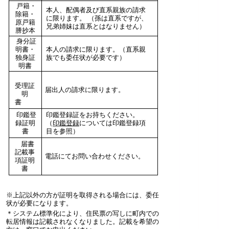
戸籍・
本人、配偶者及び直系親族の請求
除籍・
に限ります。 （孫は直系ですが、
原戸籍
兄弟姉妹は直系とはなりません）
謄抄本
身分証
明書・
本人の請求に限ります。（直系親
独身証
族でも委任状が必要です）
明書
受理証
届出人の請求に限ります。
明
書
印鑑登
印鑑登録証をお持ちください。
録証明
（
印鑑登録
については印鑑登録項
書
目を参照）
届書
記載事
電話にてお問い合わせください。
項証明
書
※上記以外の方が証明を取得される場合には、委任
状が必要になります。
＊システム標準化により、住民票の写しに町内での
転居情報は記載されなくなりました。記載を希望の