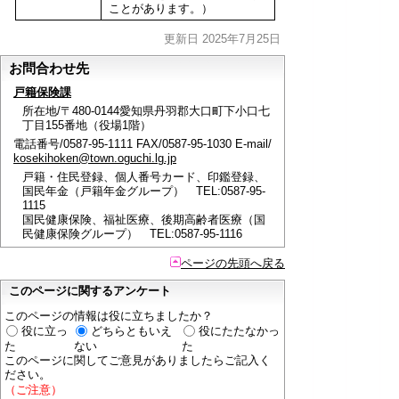
ことがあります。）
更新日 2025年7月25日
お問合わせ先
戸籍保険課
所在地/〒480-0144愛知県丹羽郡大口町下小口七
丁目155番地（役場1階）
電話番号/0587-95-1111 FAX/0587-95-1030 E-mail/
kosekihoken@town.oguchi.lg.jp
戸籍・住民登録、個人番号カード、印鑑登録、
国民年金（戸籍年金グループ） TEL:0587-95-
1115
国民健康保険、福祉医療、後期高齢者医療（国
民健康保険グループ） TEL:0587-95-1116
ページの先頭へ戻る
このページに関するアンケート
このページの情報は役に立ちましたか？
役に立っ
どちらともいえ
役にたたなかっ
た
ない
た
このページに関してご意見がありましたらご記入く
ださい。
（ご注意）