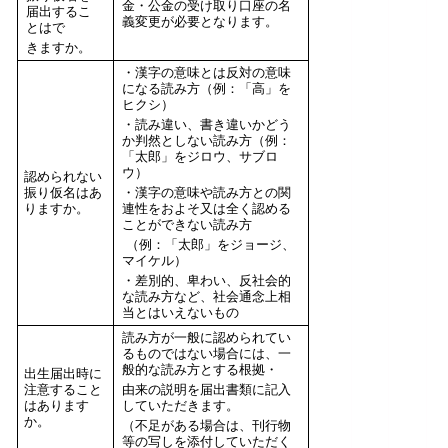
金・公金の受け取り口座の名
届出するこ
義変更が必要となります。
とはで
きますか。
・漢字の意味とは反対の意味
になる読み方（例：「高」を
ヒクシ）
・読み違い、書き違いかどう
か判然としない読み方（例：
「太郎」をジロウ、サブロ
ウ）
認められない
振り仮名はあ
・漢字の意味や読み方との関
りますか。
連性をおよそ又は全く認める
ことができない読み方
（例：「太郎」をジョージ、
マイケル）
・差別的、卑わい、反社会的
な読み方など、社会通念上相
当とはいえないもの
読み方が一般に認められてい
るものではない場合には、一
般的な読み方とする根拠・
出生届出時に
注意すること
由来の説明を届出書類に記入
はあります
していただきます。
か。
（不足がある場合は、刊行物
等の写しを添付していただく