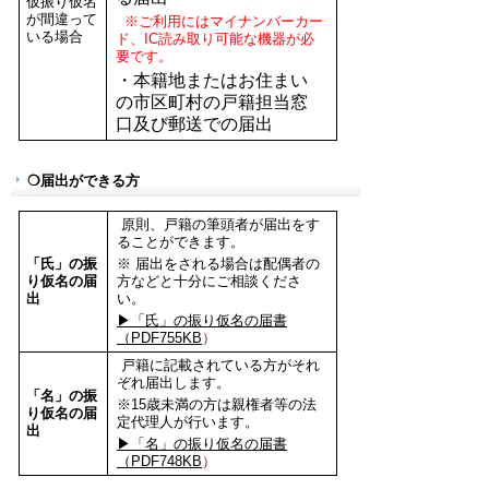
仮振り仮名
が間違って
※ご利用にはマイナンバーカー
いる場合
ド、IC読み取り可能な機器が必
要です。
・本籍地またはお住まい
の市区町村の戸籍担当窓
口及び郵送での届出
❍届出ができる方
原則、戸籍の筆頭者が届出をす
ることができます。
「氏」の振
※ 届出をされる場合は配偶者の
り仮名の届
方などと十分にご相談くださ
出
い。
▶「氏」の振り仮名の届書
（PDF755KB
）
戸籍に記載されている方がそれ
ぞれ届出します。
「名」の振
※15歳未満の方は親権者等の法
り仮名の届
定代理人が行います。
出
▶「名」の振り仮名の届書
（PDF748KB
）