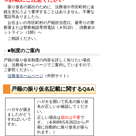
振り仮名の届出のために、法務省や市区町村に金
銭を支払うよう要求することはありません。不審な
電話等ありましたら、
お住まいの市区町村の戸籍担当窓口、最寄りの
警
察署または警察相談専用電話（＃9110）、消費者ホ
ットライン（188）へ
ご相談ください。
■制度のご案内
戸籍の振り仮名制度の内容を詳しく知りたい場合
は、法務省ホームページでご案内していますので、
ご参照ください。
法務省ホームページ
（外部サイト）
戸籍の振り仮名記載に関するQ&A
ハガキを開いて氏名の振り仮
名が正しいか確認してくださ
ハガキが届き
い。
ましたがどう
正しい場合は
届出は不要
で
すればいいで
す。（令和8年5月26日から戸
すか。
籍に自動的に振り仮名が振ら
れます。）