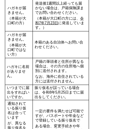
発送後1週間以上経っても届
ハガキが届
かない場合は、戸籍保険課ま
きません。
でお問い合わせください。
（本籍が大
（本籍が大口町の方には、
令
口町の方）
和7年7月23日
に発送していま
す。）
ハガキが届
きません。
本籍のある自治体へお問い合
（本籍が大
わせください。
口町ではな
い方）
戸籍の筆頭者と住所が異なる
場合は、その方の住所地へ個
ハガキに名前
別に送付されます。
がありませ
ん。
なお、海外に在住されている
方には送付されません。
いつまでに届
振り仮名が誤っている場合
出をすればい
は、令和8年5月25日までに届
いですか。
出をしてください。
通知されて
いる振り仮
一定の要件を満たせば可能で
名は合って
すが、パスポートや年金など
います
で登録している振り仮名で
が、異なる
ある場合、変更手続きや年
振り仮名を