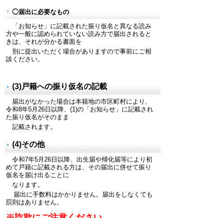
◯届出に必要なもの
「お知らせ」に記載された振り仮名と異なる読み
方や一般に認められていない読み方で届出されると
きは、それが分かる書面を
別に提出いただく場合がありますので事前にご相
談ください。
(3)戸籍への振り仮名の記載
届出がなかった場合は本籍地の市区町村により、
令和8年5月26日以降、(1)の「お知らせ」に記載され
た振り仮名がそのまま
記載されます。
(4)その他
令和7年5月26日以降、出生届や帰化届等により初
めて戸籍に記載される方は、その届出に併せて振り
仮名を届け出ることに
なります。
届出に手数料はかかりません。届出をしなくても
罰則はありません。
※詐欺にご注意ください