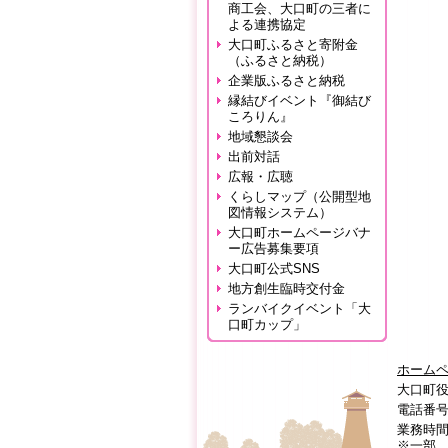
商工会、大口町の三者に
よる連携協定
大口町ふるさと寄附金
（ふるさと納税）
企業版ふるさと納税
縁結びイベント『御結び
ころりん』
地域懇談会
出前対話
広報・広聴
くらしマップ（公開型地
図情報システム）
大口町ホームページバナ
ー広告募集要項
大口町公式SNS
地方創生臨時交付金
ランバイクイベント「大
口町カップ」
ホーム
大口町役
電話番号:0
業務時間
※一部