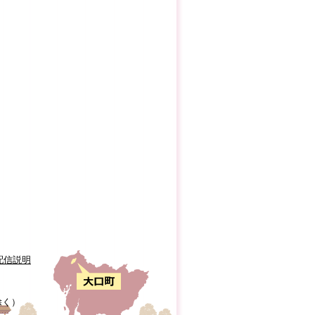
配信説明
除く）