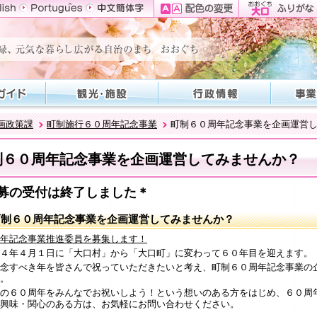
画政策課
町制施行６０周年記念事業
町制６０周年記念事業を企画運営
制６０周年記念事業を企画運営してみませんか？
募の受付は終了しました＊
町制６０周年記念事業を企画運営してみませんか？
年記念事業推進委員を募集します！
４年４月１日に「大口村」から「大口町」に変わって６０年目を迎えます。
念すべき年を皆さんで祝っていただきたいと考え、町制６０周年記念事業の
。
の６０周年をみんなでお祝いしよう！という想いのある方をはじめ、６０周
興味・関心のある方は、お気軽にお問い合わせください。