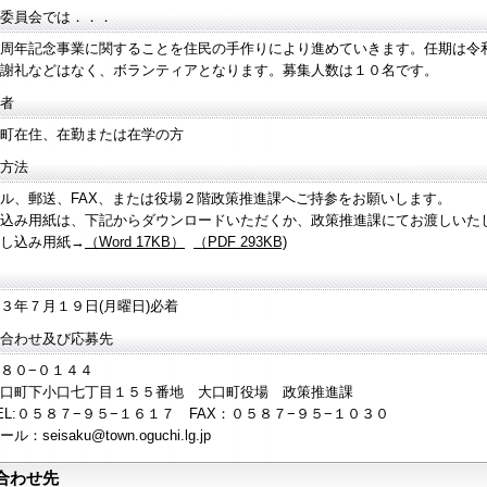
委員会では．．．
周年記念事業に関することを住民の手作りにより進めていきます。任期は令
謝礼などはなく、ボランティアとなります。募集人数は１０名です。
者
町在住、在勤または在学の方
方法
、郵送、FAX、または役場２階政策推進課へご持参をお願いします。
込み用紙は、下記からダウンロードいただくか、政策推進課にてお渡しいた
込み用紙→
（Word 17KB）
（PDF 293KB)
年７月１９日(月曜日)必着
合わせ及び応募先
８０−０１４４
町下小口七丁目１５５番地 大口町役場 政策推進課
:０５８７−９５−１６１７ FAX：０５８７−９５−１０３０
seisaku@town.oguchi.lg.jp
合わせ先