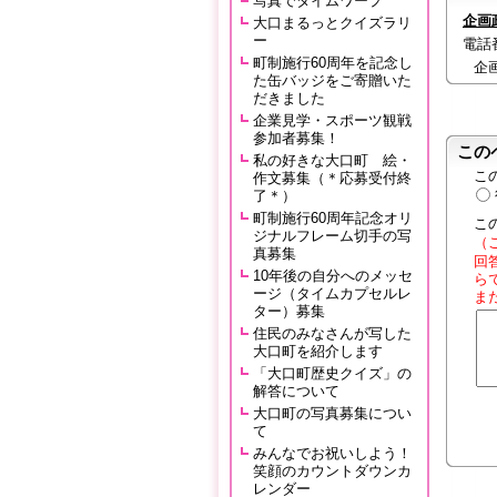
写真でタイムワープ
企画
大口まるっとクイズラリ
ー
電話番号
町制施行60周年を記念し
企
た缶バッジをご寄贈いた
だきました
企業見学・スポーツ観戦
参加者募集！
この
私の好きな大口町 絵・
こ
作文募集（＊応募受付終
了＊）
町制施行60周年記念オリ
こ
ジナルフレーム切手の写
（
真募集
回
10年後の自分へのメッセ
ら
ージ（タイムカプセルレ
ま
ター）募集
住民のみなさんが写した
大口町を紹介します
「大口町歴史クイズ」の
解答について
大口町の写真募集につい
て
みんなでお祝いしよう！
笑顔のカウントダウンカ
レンダー