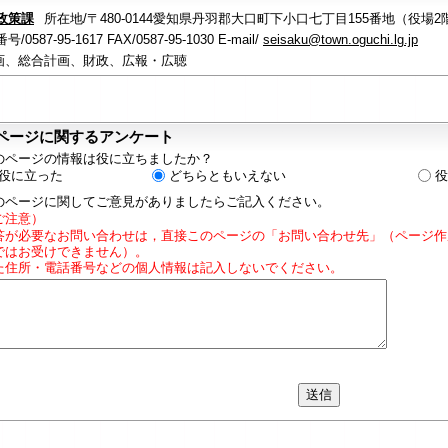
政策課
所在地/〒480-0144愛知県丹羽郡大口町下小口七丁目155番地（役場2
/0587-95-1617 FAX/0587-95-1030 E-mail/
seisaku@town.oguchi.lg.jp
画、総合計画、財政、広報・広聴
ページに関するアンケート
のページの情報は役に立ちましたか？
役に立った
どちらともいえない
役
のページに関してご意見がありましたらご記入ください。
ご注意）
答が必要なお問い合わせは，直接このページの「お問い合わせ先」（ページ作
ではお受けできません）。
た住所・電話番号などの個人情報は記入しないでください。