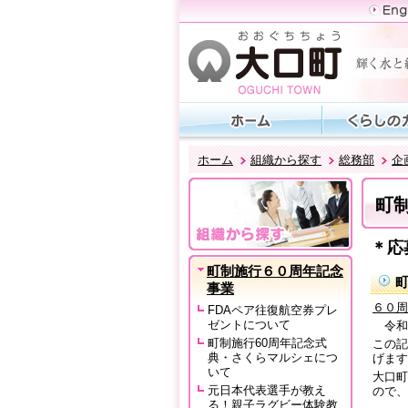
ホーム
組織から探す
総務部
企
町
＊応
町制施行６０周年記念
事業
６０周
FDAペア往復航空券プレ
ゼントについて
令和
町制施行60周年記念式
この記
典・さくらマルシェにつ
げます
いて
大口町
元日本代表選手が教え
ので、
る！親子ラグビー体験教