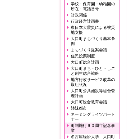
学校・保育園・幼稚園の
所在・電話番号
財政関係
行政経営計画書
東日本大震災による被災
地支援
大口町まちづくり基本条
例
まちづくり提案会議
住民投票制度
大口町総合計画
大口町まち・ひと・しご
と創生総合戦略
地方行政サービス改革の
取組状況
大口町公共施設等総合管
理計画
大口町総合教育会議
姉妹都市
ネーミングライツパート
ナー
町制施行６０周年記念事
業
名古屋経済大学、大口町