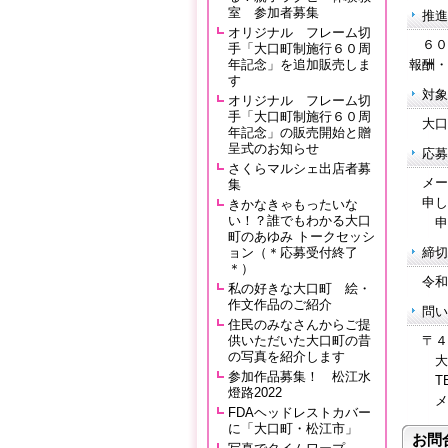
室 参加者募集
推進
オリジナル フレーム切
６０
手「大口町制施行６０周
年記念」を追加販売しま
報酬・
す
対象
オリジナル フレーム切
手「大口町制施行６０周
大口
年記念」の販売開始と贈
呈式のお知らせ
応募
さくらマルシェ出店者募
メール
集
申し
きかなきゃもったいな
い！？誰でもわかる大口
申し
町のあゆみ トークセッシ
ョン（＊応募受付終了
締切
＊）
令和３
私の好きな大口町 絵・
作文作品のご紹介
問い
住民のみなさんからご提
供いただいた大口町の昔
〒４
の写真を紹介します
大口
参加作品募集！ 松江水
TEL
燈路2022
メール：
FDAヘッドレストカバー
に「大口町・松江市」
お問