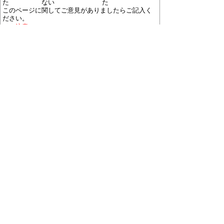
た
ない
た
このページに関してご意見がありましたらご記入く
ださい。
（ご注意）
回答が必要なお問い合わせは，直接このページの
「お問い合わせ先」（ページ作成部署）へご連絡く
ださい。（こちらではお受けできません）。
また住所・電話番号などの個人情報は記入しないで
ください。
ホームページについて
プライバシーポリシー
免責
事項
著作権について
RSSの配信説明
大口町役場 〒480-0144 愛知県丹羽郡大口町下小口
七丁目155番地
役場地図
電話番号:0587-95-1111(代表)／ファックス:0587-95-