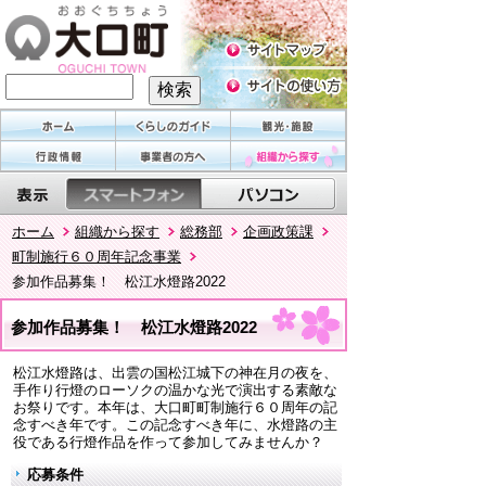
ホーム
組織から探す
総務部
企画政策課
町制施行６０周年記念事業
参加作品募集！ 松江水燈路2022
参加作品募集！ 松江水燈路2022
松江水燈路は、出雲の国松江城下の神在月の夜を、
手作り行燈のローソクの温かな光で演出する素敵な
お祭りです。本年は、大口町町制施行６０周年の記
念すべき年です。この記念すべき年に、水燈路の主
役である行燈作品を作って参加してみませんか？
応募条件