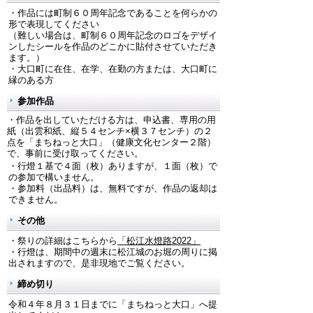
・作品には町制６０周年記念であることを何らかの
形で表現してください
（難しい場合は、町制６０周年記念のロゴをデザイ
ンしたシールを作品のどこかに貼付させていただき
ます。）
・大口町に在住、在学、在勤の方または、大口町に
縁のある方
参加作品
・作品を出していただける方は、申込書、専用の用
紙（出雲和紙、縦５４センチ×横３７センチ）の２
点を「まちねっと大口」（健康文化センター２階）
で、事前に受け取ってください。
・行燈１基で４面（枚）ありますが、１面（枚）で
の参加で構いません。
・参加料（出品料）は、無料ですが、作品の返却は
できません。
その他
・祭りの詳細はこちらから
「松江水燈路2022」
・行燈は、期間中の週末に松江城のお堀の周りに掲
出されますので、是非現地でご覧ください。
締め切り
令和４年８月３１日までに「まちねっと大口」へ提