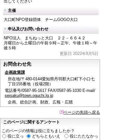
出してください
主催
大口町NPO登録団体 チームGOGO大口
申込及びお問い合わせ
NPO法人 まちねっと大口 ２２－６６４２
月曜日から土曜日の午前９時～正午、午後１時～午
後５時
更新日 2022年8月5日
お問合わせ先
企画政策課
所在地/〒480-0144愛知県丹羽郡大口町下小口七
丁目155番地（役場2階）
電話番号/0587-95-1617 FAX/0587-95-1030 E-mail/
seisaku@town.oguchi.lg.jp
企画、総合計画、財政、広報・広聴
ページの先頭へ戻る
このページに関するアンケート
このページの情報は役に立ちましたか？
役に立っ
どちらともいえ
役にたたなかっ