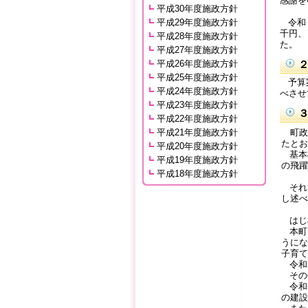
感謝を
平成30年度施政方針
平成29年度施政方針
令和７
千円、
平成28年度施政方針
た。
平成27年度施政方針
平成26年度施政方針
平成25年度施政方針
予算案
平成24年度施政方針
べさせ
平成23年度施政方針
平成22年度施政方針
平成21年度施政方針
町政
たとお
平成20年度施政方針
基本
平成19年度施政方針
の飛躍
平成18年度施政方針
それ
し述べ
はじ
本町
うにな
子育て
令和
その
令和
の建設