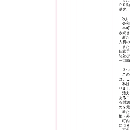
また
ＰＲ動
誘客、
次に
令和
本町
き続き
新た
入費の
また
任意予
防並び
一部助
３つ
この
は、こ
私は
りまし
活力
あるこ
る財源
めを最
新た
根・外
町内
に引き