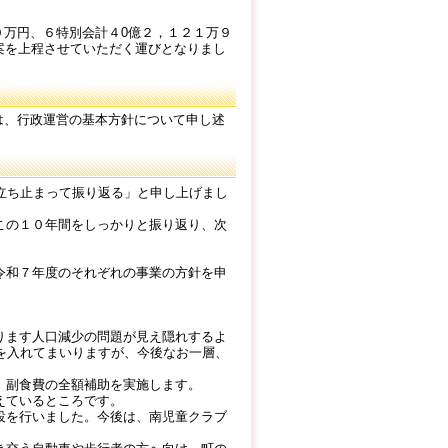
万円、６特別会計４0億２，１２１万９
案を上程させていただく運びとなりまし
は、行政運営の基本方針について申し述
立ち止まって振り返る」と申し上げまし
この１０年間をしっかりと振り返り、次
令和７年度のそれぞれの事業の方針を申
ります人口減少の問題が見え隠れするよ
を入れてまいりますが、今後なお一層、
、副食費の全額補助を実施します。
えているところです。
設を行いました。今後は、南児童クラブ