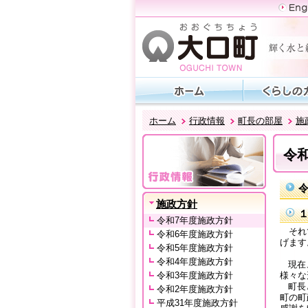
ホーム
行政情報
町長の部屋
施
令
施政方針
令和7年度施政方針
それで
令和6年度施政方針
げます
令和5年度施政方針
令和4年度施政方針
現在、
令和3年度施政方針
様々な
町長と
令和2年度施政方針
町の町
平成31年度施政方針