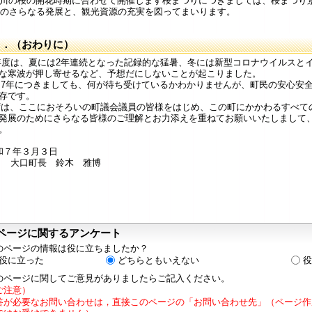
川の桜の開花時期に合わせて開催します桜まつりにつきましては、桜まつり
のさらなる発展と、観光資源の充実を図ってまいります。
４．（おわりに）
は、夏には2年連続となった記録的な猛暑、冬には新型コロナウイルスとイ
な寒波が押し寄せるなど、予想だにしないことが起こりました。
年につきましても、何が待ち受けているかわかりませんが、町民の安心安全
存です。
、ここにおそろいの町議会議員の皆様をはじめ、この町にかかわるすべて
発展のためにさらなる皆様のご理解とお力添えを重ねてお願いいたしまして
。
７年３月３日
町長 鈴木 雅博
ページに関するアンケート
のページの情報は役に立ちましたか？
役に立った
どちらともいえない
役
のページに関してご意見がありましたらご記入ください。
ご注意）
答が必要なお問い合わせは，直接このページの「お問い合わせ先」（ページ作