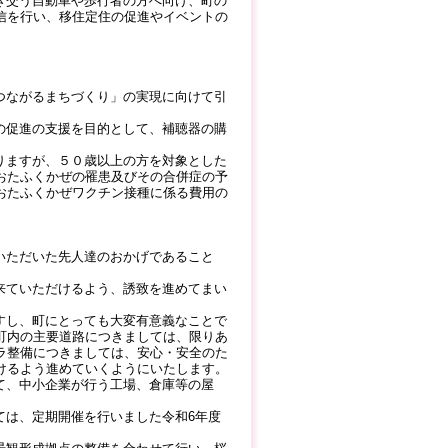
き交う自動車や歩行者の方へ向け、町の
信を行い、移住定住の促進やイベントの
つながるまちづくり」の実現に向けて引
の促進の支援を目的として、補聴器の購
りますが、５０歳以上の方を対象とした
おたふくかぜの罹患及びその合併症の予
おたふくかぜワクチン接種に係る費用の
いただいた先人達のおかげであること
来ていただけるよう、誘致を進めてまい
すし、町にとっても大変有意義なことで
町内の主要道路につきましては、限りあ
ラ整備につきましては、安心・安全のた
けるよう進めていくようにいたします。
て、中小企業が行う工場、倉庫等の屋
は、定期開催を行いました令和6年度