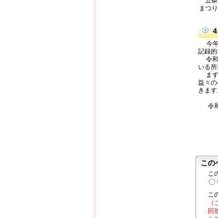
五条
まつり
今年度
記録的
令和7
いる所
まずは
益々の
きます
令和
大口
この
こ
こ
（
回