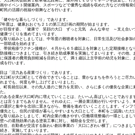
、大口町民会館第１駐車場北西角に、屋外用ＬＥＤサイネージを設置し、行
画やイベント開催案内、スポーツなどで優秀な成績を収めた方などの情報発
町民の活躍の祝福や鼓舞などを行います。
「健やかな暮らしづくり」であります。
7年度は、健康おおぐち２１の第三次計画の期間が始まります。
が目指す姿、「健康で 笑顔の大口 ずっと元気 みんな幸せ ～支え合い
健康づくりを進めてまいります。
な取り組みとしましては、中等度の難聴者を対象に、日常生活及び社会参加
一部助成を始めます。
、帯状疱疹ワクチン接種が、４月から６５歳以上を対象とした定期接種とな
防接種につきましては、引き続き助成事業を実施してまいります。その他、
に保護者の費用負担軽減を目的として、満１歳以上主学前の幼児を対象に、
成を行います。
目は「活力ある産業づくり」であります。
大口町が大口町として存在できていることは、豊かなまちを作ろうとご尽力
れまでも、何度も申し上げてまいりました。
、町長就任以来、その先人達のご努力を見習い、さらに多くの優良な企業に
た。
のある企業が大口町内に増えていくことは、たいへん喜ばしいことでありま
とは言うまでもありません。それゆえに、一層企業活動が行いやすいよう、
の選択と集中を念頭に置きながら、整備を進めていくこととします。インフ
優先とし、住民の皆様が暮らしやすいまち大口として、本町をご認識いただ
な取り組みとしまして、町内企業の働きやすい労働環境整備の一環としまし
壁への遮熱効果のある塗装工事に対し、補助金を交付します。
在住、在勤者が交流する賑わい創出事業の「大口にぎわい横丁」につきまして
続き、実施してまいります。