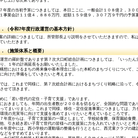
申し上げる次第であります。
年度の当初予算につきましては、本日ここに、一般会計１０８億２，３００
１事業会計１１億４，８８６万円、総額１５９億９，３０７万９千円の予算
２．（令和7年度行政運営の基本方針）
の詳細につきましては、所管部長より説明をさせていただきますので、私
ていただきます。
３．（施策体系と概要）
運営の羅針盤であります第７次大口町総合計画につきましては、「いったん
り、１年の計画延長をお願いいたしました。
構想におけるまちの将来像や基本理念に沿った本町のまちづくりについて、
に向けた準備をしていきたいと考えます。
では、これまで同様に、第７次総合計画におけるまちづくり戦略に沿って、
させて頂きます。
めに「若い世代の定住・子育て支援」であります。
におきましても、年間の出生者数が２００名を切るなど、全国的な問題であ
ってまいりました。これまで同様、移住・定住促進事業につきましては、力
環境の充実等に向けて支援を進めてまいりたいと考えているところです。
７年度からは、子育て支援策の一環としまして、学校給食費、保育園給食費
他、引き続き若い子育て世代の皆様への支援策に力を入れていきたいとと考
６年度中には、西小学校の運動場の整備を行うとともに、西児童クラブの建
などをすすめてまいります。