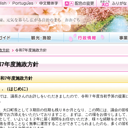
政方針
令和7年度施政方針
和7年度施政方針
令和7年度施政方針
１．（はじめに）
は、議長さんのお許しをいただきましたので、令和７年度当初予算の提案
。
大口町長として３期目の任期も残り８か月となり、この間には、議会の皆
形でお力添えをいただいておりますこと、まずは、この場をお借りしまして
して、いよいよ１２年に届く期間をお任せいただき、様々な経験をさせて
政を滞ることなく無事に運営することができてこられましたのも、多くの皆