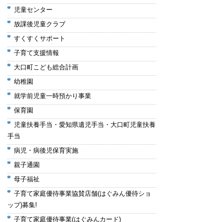
児童センター
放課後児童クラブ
すくすくサポート
子育て支援情報
大口町こども総合計画
幼稚園
就学前児童一時預かり事業
保育園
児童扶養手当・愛知県遺児手当・大口町児童扶養
手当
病児・病後児保育実施
親子通園
母子福祉
子育て家庭優待事業協賛店舗(はぐみん優待ショ
ップ)募集!
子育て家庭優待事業(はぐみんカード)