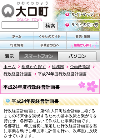
ホーム
組織から探す
総務部
企画政策課
行政経営計画書
平成24年度行政経営計画書
平成24年度行政経営計画書
平成24年度経営計画書
行政経営計画書は、第6次大口町総合計画に掲げる
まちの将来像を実現するための基本政策と繋がりを
持たせ、各部署において作成した事業計画です。
各部署は、年度当初に策定した行政経営計画書を基
に事業を執行し年度末に評価を行い、次年度に反映
させていきます。