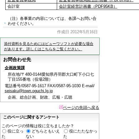
会計室
会計室経営計画書（PDF95KB）
（注）各事業の内容については、各課へお問い合
わせください。
作成日 2012年5月16日
添付資料を見るためにはビューワソフトが必要な場合
があります。詳しくはこちらをご覧ください。
お問合わせ先
企画政策課
所在地/〒480-0144愛知県丹羽郡大口町下小口七
丁目155番地（役場2階）
電話番号/0587-95-1617 FAX/0587-95-1030 E-mail/
seisaku@town.oguchi.lg.jp
企画、総合計画、財政、広報・広聴
ページの先頭へ戻る
このページに関するアンケート
このページの情報は役に立ちましたか？
役に立っ
どちらともいえ
役にたたなかっ
た
ない
た