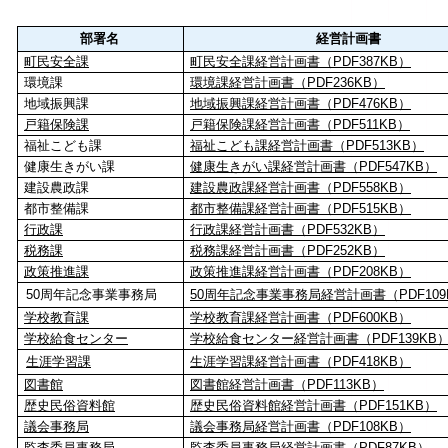
部署名
経営計画書
町民安全課
町民安全課経営計画書（PDF387KB）
環境課
環境課経営計画書（PDF236KB）
地域振興課
地域振興課経営計画書（PDF476KB）
戸籍保険課
戸籍保険課経営計画書（PDF511KB）
福祉こども課
福祉こども課経営計画書（PDF513KB）
健康生きがい課
健康生きがい課経営計画書（PDF547KB）
建設農政課
建設農政課経営計画書（PDF558KB）
都市整備課
都市整備課経営計画書（PDF515KB）
行政課
行政課経営計画書（PDF532KB）
税務課
税務課経営計画書（PDF252KB）
政策推進課
政策推進課経営計画書（PDF208KB）
50周年記念事業事務局
50周年記念事業事務局経営計画書（PDF109
学校教育課
学校教育課経営計画書（PDF600KB）
学校給食センター
学校給食センター経営計画書（PDF139KB
生涯学習課
生涯学習課経営計画書（PDF418KB）
図書館
図書館経営計画書（PDF113KB）
歴史民俗資料館
歴史民俗資料館経営計画書（PDF151KB）
議会事務局
議会事務局経営計画書（PDF108KB）
監査委員事務局
監査委員事務局経営計画書（PDF87KB）