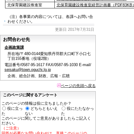
北保育園建設推進室
北保育園建設推進室経営計画書（PDF83KB
（注）各事業の内容については、各課へお問い合
わせください。
更新日 2017年7月31日
お問合わせ先
企画政策課
所在地/〒480-0144愛知県丹羽郡大口町下小口七
丁目155番地（役場2階）
電話番号/0587-95-1617 FAX/0587-95-1030 E-mail/
seisaku@town.oguchi.lg.jp
企画、総合計画、財政、広報・広聴
ページの先頭へ戻る
このページに関するアンケート
このページの情報は役に立ちましたか？
役に立っ
どちらともいえ
役にたたなかっ
た
ない
た
このページに関してご意見がありましたらご記入く
ださい。
（ご注意）
回答が必要なお問い合わせは，直接このページの