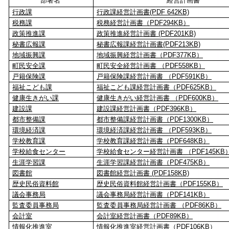
部署名
経営計画書
行政課
行政課経営計画書(PDF 642KB)
税務課
税務経営計画書（PDF294KB）
政策推進課
政策推進経営計画書
(PDF201KB)
秘書広報課
秘書広報課経営計画書(PDF213KB)
地域振興課
地域振興経営計画書（PDF377KB）
町民安全課
町民安全経営計画書 （PDF558KB）
戸籍保険課
戸籍保険課経営計画書 （PDF591KB）
福祉こども課
福祉こども課経営計画書（PDF625KB）
健康生きがい課
健康生きがい経営計画書 （PDF600KB）
建設課
建設課経営計画書（PDF396KB）
都市整備課
都市整備課経営計画書（PDF1300KB）
環境経済課
環境経済課経営計画書 （PDF593KB）
学校教育課
学校教育課経営計画書（PDF648KB）
学校給食センター
学校給食センター経営計画書 （PDF145KB
生涯学習課
生涯学習課経営計画書（PDF475KB）
図書館
図書館経営計画書
(PDF158KB)
歴史民俗資料館
歴史民俗資料館経営計画書（PDF155KB）
議会事務局
議会事務局経営計画書（PDF141KB）
監査委員事務局
監査委員事務局経営計画書 （PDF86KB）
会計室
会計室経営計画書（PDF89KB）
情報化推進室
情報化推進室経営計画書（PDF106KB）