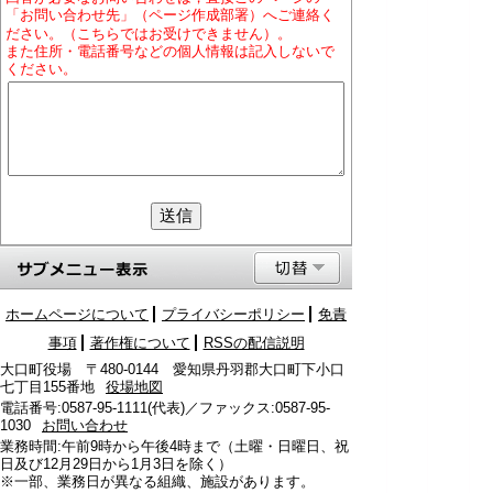
「お問い合わせ先」（ページ作成部署）へご連絡く
ださい。（こちらではお受けできません）。
また住所・電話番号などの個人情報は記入しないで
ください。
ホームページについて
プライバシーポリシー
免責
事項
著作権について
RSSの配信説明
大口町役場 〒480-0144 愛知県丹羽郡大口町下小口
七丁目155番地
役場地図
電話番号:0587-95-1111(代表)／ファックス:0587-95-
1030
お問い合わせ
業務時間:午前9時から午後4時まで（土曜・日曜日、祝
日及び12月29日から1月3日を除く）
※一部、業務日が異なる組織、施設があります。