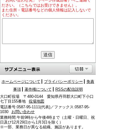
「お問い合わせ先」（ページ作成部署）へご連絡く
ださい。（こちらではお受けできません）。
また住所・電話番号などの個人情報は記入しないで
ください。
ホームページについて
プライバシーポリシー
免責
事項
著作権について
RSSの配信説明
大口町役場 〒480-0144 愛知県丹羽郡大口町下小口
七丁目155番地
役場地図
電話番号:0587-95-1111(代表)／ファックス:0587-95-
1030
お問い合わせ
業務時間:午前9時から午後4時まで（土曜・日曜日、祝
日及び12月29日から1月3日を除く）
※一部、業務日が異なる組織、施設があります。