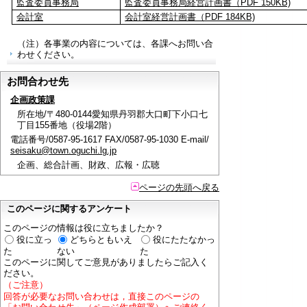
監査委員事務局
監査委員事務局経営計画書（PDF 150KB)
会計室
会計室経営計画書（PDF 184KB)
（注）各事業の内容については、各課へお問い合
わせください。
お問合わせ先
企画政策課
所在地/〒480-0144愛知県丹羽郡大口町下小口七
丁目155番地（役場2階）
電話番号/0587-95-1617 FAX/0587-95-1030 E-mail/
seisaku@town.oguchi.lg.jp
企画、総合計画、財政、広報・広聴
ページの先頭へ戻る
このページに関するアンケート
このページの情報は役に立ちましたか？
役に立っ
どちらともいえ
役にたたなかっ
た
ない
た
このページに関してご意見がありましたらご記入く
ださい。
（ご注意）
回答が必要なお問い合わせは，直接このページの