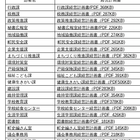
部署名
経営計画書
行政課
行政課経営計画書(PDF 368KB)
税務課
税務課経営計画書（PDF 287KB)
政策推進課
政策推進課経営計画書（PDF 292KB)
秘書広報室
秘書広報室経営計画書(PDF 226KB)
地域協働課
地域協働課経営計画書（PDF 274KB)
町民安全課
町民安全課経営計画書（PDF 341KB)
企業支援課
企業支援課経営計画書（PDF 265KB)
まちづくり推進課
まちづくり推進課経営計画書（PDF 382KB)
環境対策室
環境対策室経営計画書（PDF 305KB)
戸籍保険課
戸籍保険課経営計画書（PDF 345KB)
福祉こども課
福祉こども課経営計画書（PDF 391KB)
健康生きがい課
健康生きがい課経営計画書（PDF506KB)
建設課
建設課経営計画書（PDF283KB)
維持管理課
維持管理課経営計画書（PDF 354KB)
学校教育課
学校教育課経営計画書（PDF378KB)
学校給食センター
学校給食センター経営計画書（PDF 208KB)
生涯学習課
生涯学習課経営計画書（PDF 426KB)
図書館
図書館経営計画書(PDF 181KB)
町史編さん室
町史編さん室経営計画書（PDF 145KB)
議会事務局
議会事務局経営計画書（PDF 218KB)