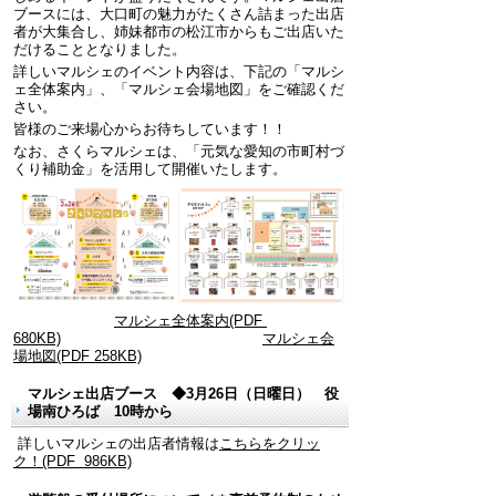
ブースには、大口町の魅力がたくさん詰まった出店
者が大集合し、姉妹都市の松江市からもご出店いた
だけることとなりました。
詳しいマルシェのイベント内容は、下記の「マルシ
ェ全体案内」、「マルシェ会場地図」をご確認くだ
さい。
皆様のご来場心からお待ちしています！！
なお、さくらマルシェは、「元気な愛知の市町村づ
くり補助金」を活用して開催いたします。
マルシェ全体案内(PDF
680KB)
マルシェ会
場地図(PDF 258KB)
マルシェ出店ブース ◆3月26日（日曜日） 役
場南ひろば 10時から
詳しいマルシェの出店者情報は
こちらをクリッ
ク！(PDF 986KB)