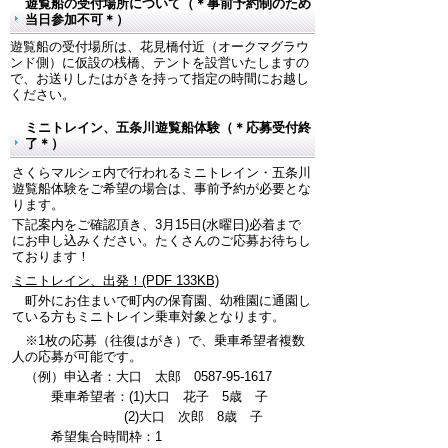
遊覧船の受付場所について（＊事前予約制のため
当日参加不可＊）
遊覧船の受付場所は、花見橋付近（オークマグラウ
ンド側）に仮設の桟橋、テントを設営いたしますの
で、お送りしたはがきを持って指定の時間にお越し
ください。
ミニトレイン、五条川遊覧船体験（＊応募受付終
了＊）
さくらマルシェ内で行われるミニトレイン・五条川
遊覧船体験をご希望の場合は、事前予約が必要とな
ります。
下記案内をご確認頂き、3月15日(水曜日)必着まで
にお申し込みください。たくさんのご応募お待ちし
ております！
ミニトレイン、出発！(PDF 133KB)
町外にお住まいで町内の保育園、幼稚園に通園し
ている方もミニトレイン乗車対象となります。
※1枚の応募（往復はがき）で、乗車希望者複数
人の応募が可能です。
（例）申込者：大口 太郎 0587-95-1617
乗車希望者：(1)大口 花子 5歳 子
(2)大口 次郎 8歳 子
希望集合時間枠：1