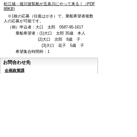
松江城・堀川遊覧船が五条川にやって来る！（PDF
88KB)
※1枚の応募（往復はがき）で、乗船希望者複数
人の応募が可能です。
（例）申込者：大口 太郎 0587-95-1617
乗船希望者：(1)大口 太郎 35歳 本人
(2)大口 次郎 8歳 子
(3)大口 花子 5歳 子
希望集合時間枠：1
お問合わせ先
企画政策課
所在地/〒480-0144愛知県丹羽郡大口町下小口七
丁目155番地（役場2階）
電話番号/0587-95-1617 FAX/0587-95-1030 E-mail/
seisaku@town.oguchi.lg.jp
企画、総合計画、財政、広報・広聴
ページの先頭へ戻る
このページに関するアンケート
このページの情報は役に立ちましたか？
役に立っ
どちらともいえ
役にたたなかっ