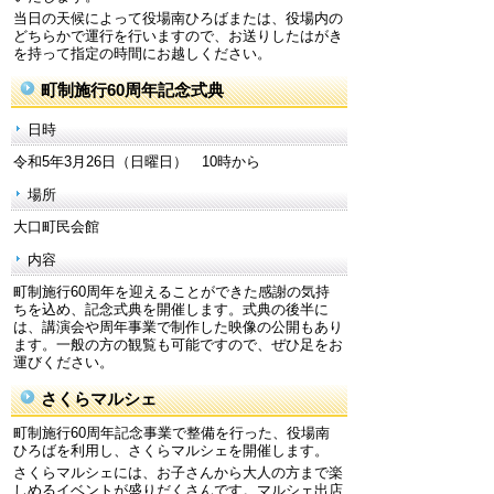
当日の天候によって役場南ひろばまたは、役場内の
どちらかで運行を行いますので、お送りしたはがき
を持って指定の時間にお越しください。
町制施行60周年記念式典
日時
令和5年3月26日（日曜日） 10時から
場所
大口町民会館
内容
町制施行60周年を迎えることができた感謝の気持
ちを込め、記念式典を開催します。式典の後半に
は、講演会や周年事業で制作した映像の公開もあり
ます。一般の方の観覧も可能ですので、ぜひ足をお
運びください。
さくらマルシェ
町制施行60周年記念事業で整備を行った、役場南
ひろばを利用し、さくらマルシェを開催します。
さくらマルシェには、お子さんから大人の方まで楽
しめるイベントが盛りだくさんです。マルシェ出店