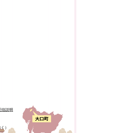
配信説明
除く）