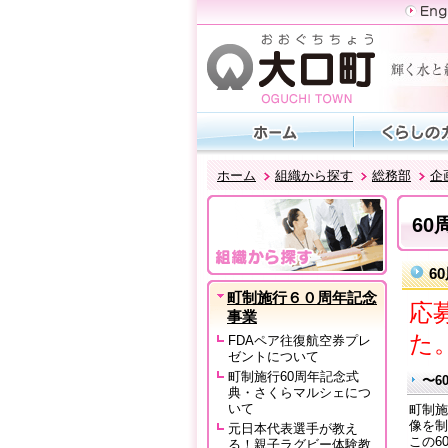
ホーム
組織から探す
総務部
企
6
6
町制施行６０周年記念
応
事業
た
FDAペア往復航空券プレ
ゼントについて
町制施行60周年記念式
〜6
典・さくらマルシェにつ
いて
町制施
像を制
元日本代表選手が教え
この6
る！親子ラグビー体験教