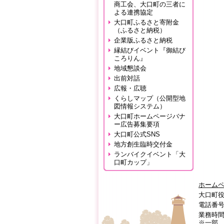
商工会、大口町の三者に
よる連携協定
大口町ふるさと寄附金
（ふるさと納税）
企業版ふるさと納税
縁結びイベント『御結び
ころりん』
地域懇談会
出前対話
広報・広聴
くらしマップ（公開型地
図情報システム）
大口町ホームページバナ
ー広告募集要項
大口町公式SNS
地方創生臨時交付金
ランバイクイベント「大
口町カップ」
ホーム
大口町役
電話番号:0
業務時間
※一部