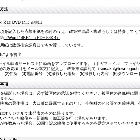
方法
-R 又は DVD による提出
項を記入した応募用紙を添付のうえ、政策推進課へ郵送もしくは持参してく
紙
（Word 14KB）
（PDF 58KB）
用紙は政策推進課窓口でもお渡ししています。
Bによる提出
ァイル転送サービス上に動画をアップロードする。（ギガファイル、ファイ
記の必要項目をメール本文に記入し、政策推進課宛て（seisaku@town.oguchi
氏名 (2)住所 (3)電話番号 (4)撮影した場所 (5)撮影した内容 (6)ダウンロー
事項
を撮影した場合は、必ず被写体の承諾を得てください。被写体の肖像権に関
ません。
映像の著作権は、大口町に帰属するものとし、今後町のＰＲ等で無償使用、
。
はオリジナルで未発表のものに限ります。
いただいた映像を一部編集・加工等を行う場合があります。
が多数あった場合、60周年記念映像に使用するものを選定させていただきま