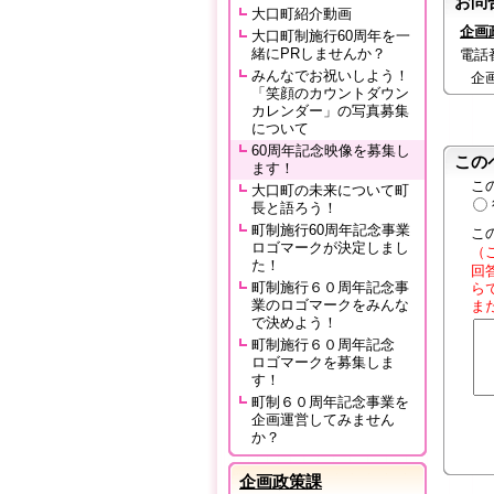
お問
大口町紹介動画
企画
大口町制施行60周年を一
緒にPRしませんか？
電話番号
みんなでお祝いしよう！
企
「笑顔のカウントダウン
カレンダー」の写真募集
について
60周年記念映像を募集し
この
ます！
こ
大口町の未来について町
長と語ろう！
町制施行60周年記念事業
こ
ロゴマークが決定しまし
（
た！
回
町制施行６０周年記念事
ら
業のロゴマークをみんな
ま
で決めよう！
町制施行６０周年記念
ロゴマークを募集しま
す！
町制６０周年記念事業を
企画運営してみません
か？
企画政策課