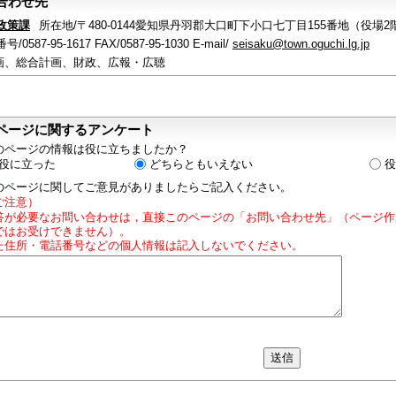
合わせ先
政策課
所在地/〒480-0144愛知県丹羽郡大口町下小口七丁目155番地（役場2
/0587-95-1617 FAX/0587-95-1030 E-mail/
seisaku@town.oguchi.lg.jp
画、総合計画、財政、広報・広聴
ページに関するアンケート
のページの情報は役に立ちましたか？
役に立った
どちらともいえない
役
のページに関してご意見がありましたらご記入ください。
ご注意）
答が必要なお問い合わせは，直接このページの「お問い合わせ先」（ページ作
ではお受けできません）。
た住所・電話番号などの個人情報は記入しないでください。