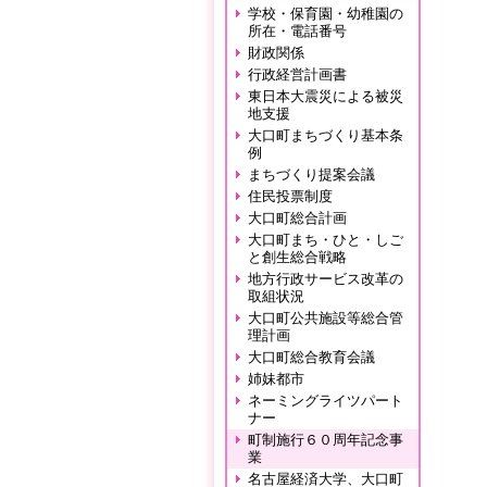
学校・保育園・幼稚園の
所在・電話番号
財政関係
行政経営計画書
東日本大震災による被災
地支援
大口町まちづくり基本条
例
まちづくり提案会議
住民投票制度
大口町総合計画
大口町まち・ひと・しご
と創生総合戦略
地方行政サービス改革の
取組状況
大口町公共施設等総合管
理計画
大口町総合教育会議
姉妹都市
ネーミングライツパート
ナー
町制施行６０周年記念事
業
名古屋経済大学、大口町