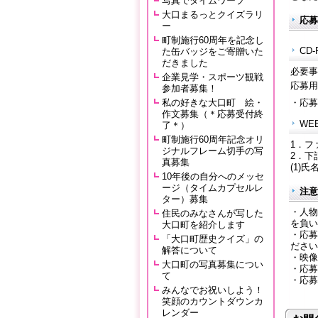
写真でタイムワープ
大口まるっとクイズラリ
応募
ー
町制施行60周年を記念し
CD
た缶バッジをご寄贈いた
だきました
必要事
企業見学・スポーツ観戦
応募用
参加者募集！
私の好きな大口町 絵・
・応募
作文募集（＊応募受付終
WE
了＊）
町制施行60周年記念オリ
1．フ
ジナルフレーム切手の写
2．下
真募集
(1)
10年後の自分へのメッセ
ージ（タイムカプセルレ
注意
ター）募集
・人物
住民のみなさんが写した
を負い
大口町を紹介します
・応募
「大口町歴史クイズ」の
ださい
解答について
・映像
大口町の写真募集につい
・応募
て
・応募
みんなでお祝いしよう！
笑顔のカウントダウンカ
レンダー