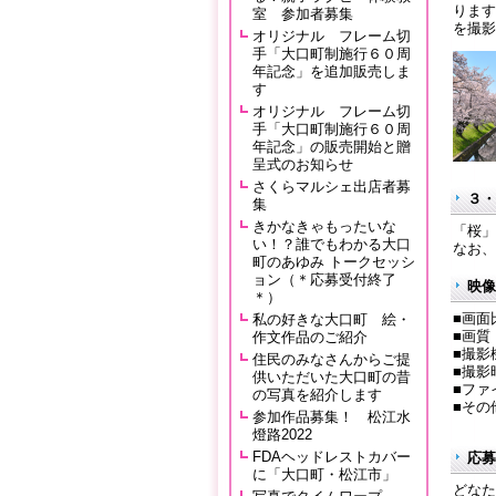
ります
室 参加者募集
を撮影
オリジナル フレーム切
手「大口町制施行６０周
年記念」を追加販売しま
す
オリジナル フレーム切
手「大口町制施行６０周
年記念」の販売開始と贈
呈式のお知らせ
さくらマルシェ出店者募
３・
集
きかなきゃもったいな
「桜」
い！？誰でもわかる大口
なお、
町のあゆみ トークセッシ
ョン（＊応募受付終了
映像
＊）
■画
私の好きな大口町 絵・
■画質
作文作品のご紹介
■撮
住民のみなさんからご提
■撮影
供いただいた大口町の昔
■ファ
の写真を紹介します
■そ
参加作品募集！ 松江水
ズー
燈路2022
FDAヘッドレストカバー
応募
に「大口町・松江市」
どなた