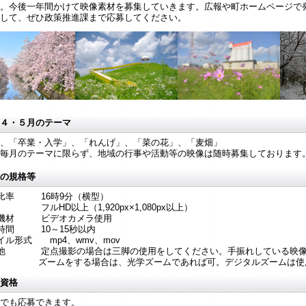
。今後一年間かけて映像素材を募集していきます。広報や町ホームページで
して、ぜひ政策推進課まで応募してください。
４・５月のテーマ
、「卒業・入学」、「れんげ」、「菜の花」、「麦畑」
毎月のテーマに限らず、地域の行事や活動等の映像は随時募集しております
の規格等
面比率 16時9分（横型）
 フルHD以上（1,920px×1,080px以上）
影機材 ビデオカメラ使用
時間 10～15秒以内
イル形式 mp4、wmv、mov
の他 定点撮影の場合は三脚の使用をしてください。手振れしている映像
ムをする場合は、光学ズームであれば可。デジタルズームは使用
資格
でも応募できます。