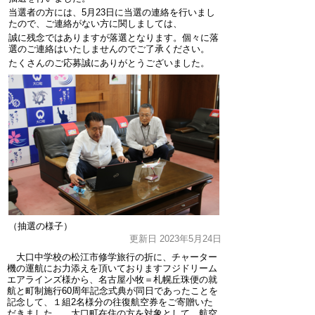
当選者の方には、5月23日に当選の連絡を行いまし
たので、ご連絡がない方に関しましては、
誠に残念ではありますが落選となります。個々に落
選のご連絡はいたしませんのでご了承ください。
たくさんのご応募誠にありがとうございました。
（抽選の様子）
更新日 2023年5月24日
大口中学校の松江市修学旅行の折に、チャーター
機の運航にお力添えを頂いておりますフジドリーム
エアラインズ様から、名古屋小牧＝札幌丘珠便の就
航と町制施行60周年記念式典が同日であったことを
記念して、１組2名様分の往復航空券をご寄贈いた
だきました。 大口町在住の方を対象として、航空