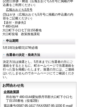
(2)窓口持参・郵送（広報おおぐち5月号に掲載の申
込書をご利用ください）
広報おおぐち5月号
(3)はがき（広報おおぐち5月号に掲載の申込書の内
容をご記載ください）
【送付・持参先】
〒480-0144
大口町下小口七丁目155番地
大口町役場 政策推進課宛
申込期間
5月19日(金曜日)17時必着
当選者の決定・発表方法
決定方法は抽選とし、5月末までに当選者の方にご
連絡をするとともに、町ホームページで当選連絡を
行った旨を掲載いたします。落選の方には、ご連絡
はいたしませんのでホームページにてご確認くださ
い。
お問合わせ先
企画政策課
所在地/〒480-0144愛知県丹羽郡大口町下小口七
丁目155番地（役場2階）
電話番号/0587-95-1617 FAX/0587-95-1030 E-mail/