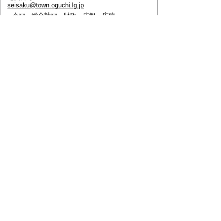
seisaku@town.oguchi.lg.jp
企画、総合計画、財政、広報・広聴
ページの先頭へ戻る
このページに関するアンケート
このページの情報は役に立ちましたか？
役に立っ
どちらともいえ
役にたたなかっ
た
ない
た
このページに関してご意見がありましたらご記入く
ださい。
（ご注意）
回答が必要なお問い合わせは，直接このページの
「お問い合わせ先」（ページ作成部署）へご連絡く
ださい。（こちらではお受けできません）。
また住所・電話番号などの個人情報は記入しないで
ください。