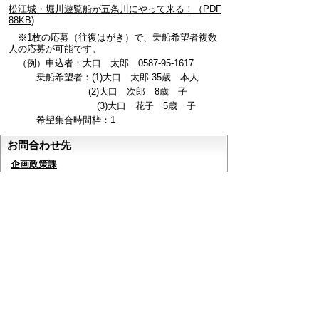
松江城・堀川遊覧船が五条川にやって来る！（PDF
88KB)
※1枚の応募（往復はがき）で、乗船希望者複数
人の応募が可能です。
（例）申込者：大口 太郎 0587-95-1617
乗船希望者：(1)大口 太郎 35歳 本人
(2)大口 次郎 8歳 子
(3)大口 花子 5歳 子
希望集合時間枠：1
お問合わせ先
企画政策課
所在地/〒480-0144愛知県丹羽郡大口町下小口七
丁目155番地（役場2階）
電話番号/0587-95-1617 FAX/0587-95-1030 E-mail/
seisaku@town.oguchi.lg.jp
企画、総合計画、財政、広報・広聴
ページの先頭へ戻る
このページに関するアンケート
このページの情報は役に立ちましたか？
役に立っ
どちらともいえ
役にたたなかっ