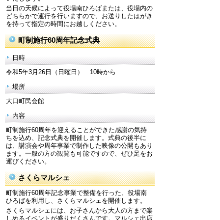
当日の天候によって役場南ひろばまたは、役場内の
どちらかで運行を行いますので、お送りしたはがき
を持って指定の時間にお越しください。
町制施行60周年記念式典
日時
令和5年3月26日（日曜日） 10時から
場所
大口町民会館
内容
町制施行60周年を迎えることができた感謝の気持
ちを込め、記念式典を開催します。式典の後半に
は、講演会や周年事業で制作した映像の公開もあり
ます。一般の方の観覧も可能ですので、ぜひ足をお
運びください。
さくらマルシェ
町制施行60周年記念事業で整備を行った、役場南
ひろばを利用し、さくらマルシェを開催します。
さくらマルシェには、お子さんから大人の方まで楽
しめるイベントが盛りだくさんです。マルシェ出店