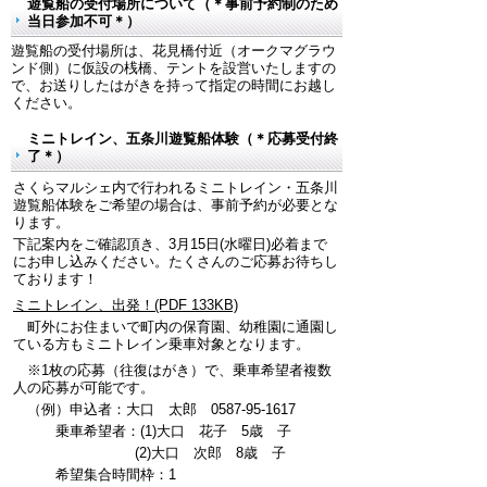
遊覧船の受付場所について（＊事前予約制のため
当日参加不可＊）
遊覧船の受付場所は、花見橋付近（オークマグラウ
ンド側）に仮設の桟橋、テントを設営いたしますの
で、お送りしたはがきを持って指定の時間にお越し
ください。
ミニトレイン、五条川遊覧船体験（＊応募受付終
了＊）
さくらマルシェ内で行われるミニトレイン・五条川
遊覧船体験をご希望の場合は、事前予約が必要とな
ります。
下記案内をご確認頂き、3月15日(水曜日)必着まで
にお申し込みください。たくさんのご応募お待ちし
ております！
ミニトレイン、出発！(PDF 133KB)
町外にお住まいで町内の保育園、幼稚園に通園し
ている方もミニトレイン乗車対象となります。
※1枚の応募（往復はがき）で、乗車希望者複数
人の応募が可能です。
（例）申込者：大口 太郎 0587-95-1617
乗車希望者：(1)大口 花子 5歳 子
(2)大口 次郎 8歳 子
希望集合時間枠：1