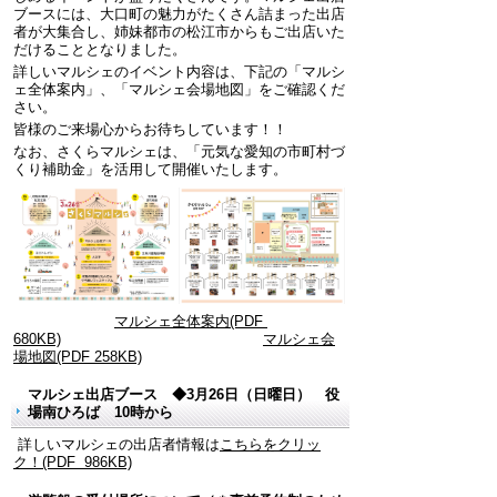
ブースには、大口町の魅力がたくさん詰まった出店
者が大集合し、姉妹都市の松江市からもご出店いた
だけることとなりました。
詳しいマルシェのイベント内容は、下記の「マルシ
ェ全体案内」、「マルシェ会場地図」をご確認くだ
さい。
皆様のご来場心からお待ちしています！！
なお、さくらマルシェは、「元気な愛知の市町村づ
くり補助金」を活用して開催いたします。
マルシェ全体案内(PDF
680KB)
マルシェ会
場地図(PDF 258KB)
マルシェ出店ブース ◆3月26日（日曜日） 役
場南ひろば 10時から
詳しいマルシェの出店者情報は
こちらをクリッ
ク！(PDF 986KB)