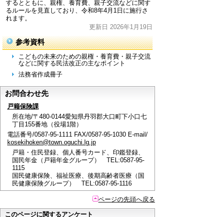
するとともに、親権、養育費、親子交流などに関す
るルールを見直しており、令和8年4月1日に施行さ
れます。
更新日 2026年1月19日
参考資料
こどもの未来のための親権・養育費・親子交流
などに関する民法改正の主なポイント
法務省作成冊子
お問合わせ先
戸籍保険課
所在地/〒480-0144愛知県丹羽郡大口町下小口七
丁目155番地（役場1階）
電話番号/0587-95-1111 FAX/0587-95-1030 E-mail/
kosekihoken@town.oguchi.lg.jp
戸籍・住民登録、個人番号カード、印鑑登録、
国民年金（戸籍年金グループ） TEL:0587-95-
1115
国民健康保険、福祉医療、後期高齢者医療（国
民健康保険グループ） TEL:0587-95-1116
ページの先頭へ戻る
このページに関するアンケート