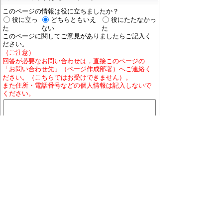
このページの情報は役に立ちましたか？
役に立っ
どちらともいえ
役にたたなかっ
た
ない
た
このページに関してご意見がありましたらご記入く
ださい。
（ご注意）
回答が必要なお問い合わせは，直接このページの
「お問い合わせ先」（ページ作成部署）へご連絡く
ださい。（こちらではお受けできません）。
また住所・電話番号などの個人情報は記入しないで
ください。
ホームページについて
プライバシーポリシー
免責
事項
著作権について
RSSの配信説明